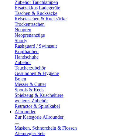
Zubehör Tauchlampen
Ersatzakkus Ladegeräte
Taschen & Rucksäcke
Reisetaschen & Rucksäcke
Trockentaschen
Neopren
Neoprenanzüge
Shorty
Rashguard / Swimsuit
Kopfhauben
Handschuhe
Zubehör
Taucherzubehör
Gesundheit & Hygiene
Bojen
Messer & Cutter
Spools & Reels
Spielzeug & Kuscheltiere
weiteres Zubehör
Retractor & Spiralkabel
Allrounder
Zur Kategorie Allrounder
Masken, Schnorcheln & Flossen
Atemregler Sets