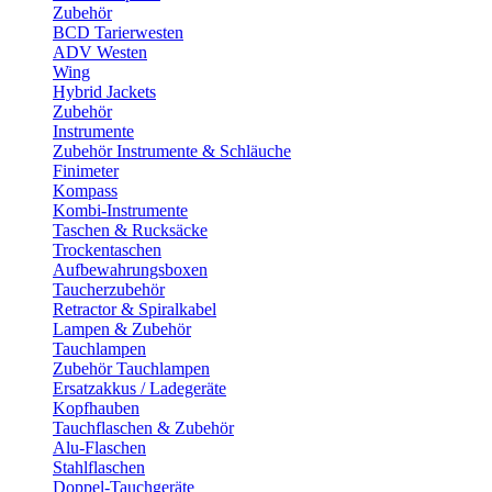
Zubehör
BCD Tarierwesten
ADV Westen
Wing
Hybrid Jackets
Zubehör
Instrumente
Zubehör Instrumente & Schläuche
Finimeter
Kompass
Kombi-Instrumente
Taschen & Rucksäcke
Trockentaschen
Aufbewahrungsboxen
Taucherzubehör
Retractor & Spiralkabel
Lampen & Zubehör
Tauchlampen
Zubehör Tauchlampen
Ersatzakkus / Ladegeräte
Kopfhauben
Tauchflaschen & Zubehör
Alu-Flaschen
Stahlflaschen
Doppel-Tauchgeräte