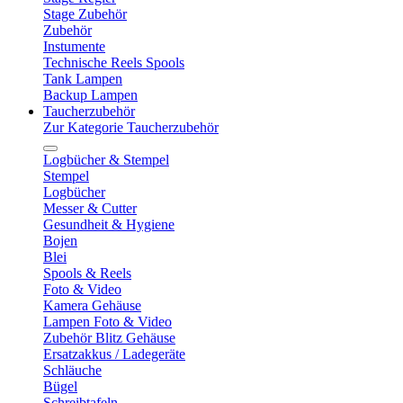
Stage Zubehör
Zubehör
Instumente
Technische Reels Spools
Tank Lampen
Backup Lampen
Taucherzubehör
Zur Kategorie Taucherzubehör
Logbücher & Stempel
Stempel
Logbücher
Messer & Cutter
Gesundheit & Hygiene
Bojen
Blei
Spools & Reels
Foto & Video
Kamera Gehäuse
Lampen Foto & Video
Zubehör Blitz Gehäuse
Ersatzakkus / Ladegeräte
Schläuche
Bügel
Schreibtafeln