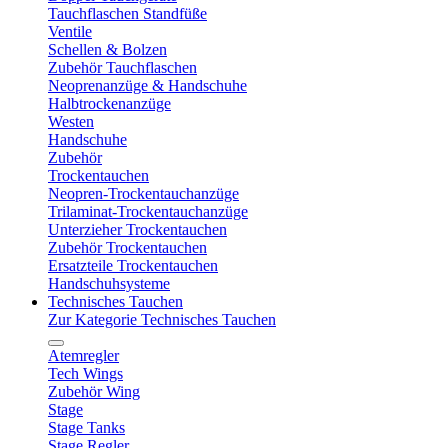
Tauchflaschen Standfüße
Ventile
Schellen & Bolzen
Zubehör Tauchflaschen
Neoprenanzüge & Handschuhe
Halbtrockenanzüge
Westen
Handschuhe
Zubehör
Trockentauchen
Neopren-Trockentauchanzüge
Trilaminat-Trockentauchanzüge
Unterzieher Trockentauchen
Zubehör Trockentauchen
Ersatzteile Trockentauchen
Handschuhsysteme
Technisches Tauchen
Zur Kategorie Technisches Tauchen
Atemregler
Tech Wings
Zubehör Wing
Stage
Stage Tanks
Stage Regler