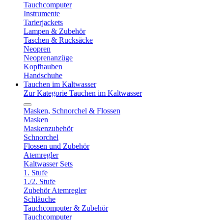
Tauchcomputer
Instrumente
Tarierjackets
Lampen & Zubehör
Taschen & Rucksäcke
Neopren
Neoprenanzüge
Kopfhauben
Handschuhe
Tauchen im Kaltwasser
Zur Kategorie Tauchen im Kaltwasser
Masken, Schnorchel & Flossen
Masken
Maskenzubehör
Schnorchel
Flossen und Zubehör
Atemregler
Kaltwasser Sets
1. Stufe
1./2. Stufe
Zubehör Atemregler
Schläuche
Tauchcomputer & Zubehör
Tauchcomputer