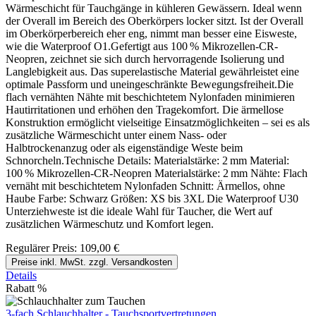
Wärmeschicht für Tauchgänge in kühleren Gewässern. Ideal wenn
der Overall im Bereich des Oberkörpers locker sitzt. Ist der Overall
im Oberkörperbereich eher eng, nimmt man besser eine Eisweste,
wie die Waterproof O1.Gefertigt aus 100 % Mikrozellen-CR-
Neopren, zeichnet sie sich durch hervorragende Isolierung und
Langlebigkeit aus. Das superelastische Material gewährleistet eine
optimale Passform und uneingeschränkte Bewegungsfreiheit.Die
flach vernähten Nähte mit beschichtetem Nylonfaden minimieren
Hautirritationen und erhöhen den Tragekomfort. Die ärmellose
Konstruktion ermöglicht vielseitige Einsatzmöglichkeiten – sei es als
zusätzliche Wärmeschicht unter einem Nass- oder
Halbtrockenanzug oder als eigenständige Weste beim
Schnorcheln.Technische Details: Materialstärke: 2 mm Material:
100 % Mikrozellen-CR-Neopren Materialstärke: 2 mm Nähte: Flach
vernäht mit beschichtetem Nylonfaden Schnitt: Ärmellos, ohne
Haube Farbe: Schwarz Größen: XS bis 3XL Die Waterproof U30
Unterziehweste ist die ideale Wahl für Taucher, die Wert auf
zusätzlichen Wärmeschutz und Komfort legen.
Regulärer Preis:
109,00 €
Preise inkl. MwSt. zzgl. Versandkosten
Details
Rabatt
%
3-fach Schlauchhalter - Tauchsportvertretungen