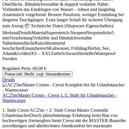
Oberfläche. Blindstichvernähte & doppelt verklebte Nähte:
Verhindern das Eindringen von Wasser – robust und langlebig.
Anatomisch vorgeformt: Bessere Passform, weniger Ermüdung bei
längeren Tauchgängen. Extra langer Schaft für sicheren Übergang
zum Anzug 📦 Technische Daten (Shopware-Eigenschaften):
MerkmalDetailsMaterialSuperstretch-NeoprenNeoprendicke5
mmVerarbeitungVerklebte und blindstichvernähte
NähteInnenflächeRutschhemmend
beschichtetEinsatzbereichKaltwasser, Frühling/Herbst, See,
AtlantikGrößenXS – XXLFarbeSchwarzHerstellerWaterproof
Sweden
Regulärer Preis:
69,00 €
Preise inkl. MwSt. zzgl. Versandkosten
Details
AC25m/Master Cromo - Cressi 1./2. Stufe für Urlaubstaucher -
Warmwasser
1. Stufe Cressi AC25m + 2. Stufe Cressi Master Cromofür
UrlaubstaucherDurch jahrzehntelange Erfahrung beim Bau von
hochwertigen Atemreglern bietet Cressi mit der MASTER-Baureihe
zuverlässigen und allerhöchsten Atemkomfort bei maximaler