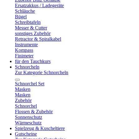
Ersatzakkus / Ladegeräte
Schläuche
Bügel
Schreibtafeln
Messer & Cutter
sonstiges Zubehör
Retractor & Spiralkabel
Instrumente
Kompass
Finimeter
für den Tauchkurs
Schnorcheln
Zur Kategorie Schnorcheln
Schnorchel Set
Masken
Masken
Zubehör
Schnorchel
Flossen & Zubehör
Sonnenschutz
Wärmeschutz
Spielzeug & Kuscheltiere
Gutscheine