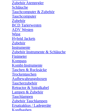
Zubehör Atemregler
Schläuche
Tauchcomputer & Zubehör
Tauchcomputer
Zubehör
BCD Tarierwesten
ADV Westen
Wing
Hybrid Jackets
Zubehör
Instrumente
Zubehör Instrumente & Schläuche
Finimeter
Kompass
Kombi-Instrumente
Taschen & Rucksäcke
Trockentaschen
Aufbewahrungsboxen
Taucherzubehör
Retractor & Spiralkabel
Lampen & Zubehör
Tauchlampen
Zubehör Tauchlampen
Ersatzakkus / Ladegeräte
Kopfhauben