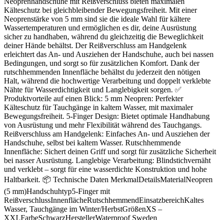
Neoprenhandschuhe mit Reißverschluss bieten maximalen
Kälteschutz bei gleichbleibender Bewegungsfreiheit. Mit einer
Neoprenstärke von 5 mm sind sie die ideale Wahl für kältere
Wassertemperaturen und ermöglichen es dir, deine Ausrüstung
sicher zu handhaben, während du gleichzeitig die Beweglichkeit
deiner Hände behältst. Der Reißverschluss am Handgelenk
erleichtert das An- und Ausziehen der Handschuhe, auch bei nassen
Bedingungen, und sorgt so für zusätzlichen Komfort. Dank der
rutschhemmenden Innenfläche behältst du jederzeit den nötigen
Halt, während die hochwertige Verarbeitung und doppelt verklebte
Nähte für Wasserdichtigkeit und Langlebigkeit sorgen. ✅
Produktvorteile auf einen Blick: 5 mm Neopren: Perfekter
Kälteschutz für Tauchgänge in kaltem Wasser, mit maximaler
Bewegungsfreiheit. 5-Finger Design: Bietet optimale Handhabung
von Ausrüstung und mehr Flexibilität während des Tauchgangs.
Reißverschluss am Handgelenk: Einfaches An- und Ausziehen der
Handschuhe, selbst bei kaltem Wasser. Rutschhemmende
Innenfläche: Sichert deinen Griff und sorgt für zusätzliche Sicherheit
bei nasser Ausrüstung. Langlebige Verarbeitung: Blindstichvernäht
und verklebt – sorgt für eine wasserdichte Konstruktion und hohe
Haltbarkeit. 📦 Technische Daten MerkmalDetailsMaterialNeopren
(5 mm)Handschuhtyp5-Finger mit
ReißverschlussInnenflächeRutschhemmendEinsatzbereichKaltes
Wasser, Tauchgänge im Winter/HerbstGrößenXS –
XXLFarbeSchwarzHerstellerWaterproof Sweden