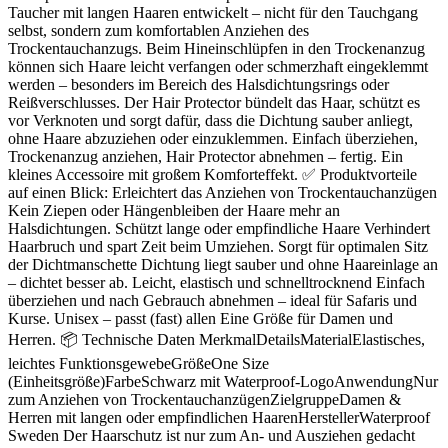
Taucher mit langen Haaren entwickelt – nicht für den Tauchgang
selbst, sondern zum komfortablen Anziehen des
Trockentauchanzugs. Beim Hineinschlüpfen in den Trockenanzug
können sich Haare leicht verfangen oder schmerzhaft eingeklemmt
werden – besonders im Bereich des Halsdichtungsrings oder
Reißverschlusses. Der Hair Protector bündelt das Haar, schützt es
vor Verknoten und sorgt dafür, dass die Dichtung sauber anliegt,
ohne Haare abzuziehen oder einzuklemmen. Einfach überziehen,
Trockenanzug anziehen, Hair Protector abnehmen – fertig. Ein
kleines Accessoire mit großem Komforteffekt. ✅ Produktvorteile
auf einen Blick: Erleichtert das Anziehen von Trockentauchanzügen
Kein Ziepen oder Hängenbleiben der Haare mehr an
Halsdichtungen. Schützt lange oder empfindliche Haare Verhindert
Haarbruch und spart Zeit beim Umziehen. Sorgt für optimalen Sitz
der Dichtmanschette Dichtung liegt sauber und ohne Haareinlage an
– dichtet besser ab. Leicht, elastisch und schnelltrocknend Einfach
überziehen und nach Gebrauch abnehmen – ideal für Safaris und
Kurse. Unisex – passt (fast) allen Eine Größe für Damen und
Herren. 📦 Technische Daten MerkmalDetailsMaterialElastisches,
leichtes FunktionsgewebeGrößeOne Size
(Einheitsgröße)FarbeSchwarz mit Waterproof-LogoAnwendungNur
zum Anziehen von TrockentauchanzügenZielgruppeDamen &
Herren mit langen oder empfindlichen HaarenHerstellerWaterproof
Sweden Der Haarschutz ist nur zum An- und Ausziehen gedacht