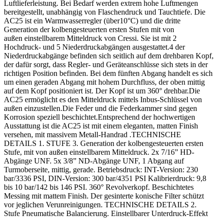
Luftlieferleistung. Bei Bedarf werden extrem hohe Luftmengen
bereitgestellt, unabhängig von Flaschendruck und Tauchtiefe. Die
AC25 ist ein Warmwasserregler (über10°C) und die dritte
Generation der kolbengesteuerten ersten Stufen mit von
außen einstellbarem Mitteldruck von Cressi. Sie ist mit 2
Hochdruck- und 5 Niederdruckabgängen ausgestattet.4 der
Niederdruckabgänge befinden sich seitlich auf dem drehbaren Kopf,
der dafür sorgt, dass Regler- und Geräteanschlüsse sich stets in der
richtigen Position befinden. Bei dem fünften Abgang handelt es sich
um einen geraden Abgang mit hohem Durchfluss, der oben mittig
auf dem Kopf positioniert ist. Der Kopf ist um 360° drehbar.Die
AC25 ermöglicht es den Mitteldruck mittels Inbus-Schlüssel von
außen einzustellen.Die Feder und die Federkammer sind gegen
Korrosion speziell beschichtet.Entsprechend der hochwertigen
Ausstattung ist die AC25 ist mit einem eleganten, matten Finish
versehen, mit massivem Metall-Handrad .TECHNISCHE
DETAILS 1. STUFE 3. Generation der kolbengesteuerten ersten
Stufe, mit von außen einstellbarem Mitteldruck. 2x 7/16” HD-
Abgänge UNF. 5x 3/8” ND-Abgänge UNF, 1 Abgang auf
Turmoberseite, mittig, gerade. Betriebsdruck: INT-Version: 230
bar/3336 PSI, DIN-Version: 300 bar/4351 PSI Kalibrierdruck: 9,8
bis 10 bar/142 bis 146 PSI. 360° Revolverkopf. Beschichtetes
Messing mit mattem Finish. Der gesinterte konische Filter schützt
vor jeglichen Verunreinigungen. TECHNISCHE DETAILS 2.
Stufe Pneumatische Balancierung. Einstellbarer Unterdruck-Effekt