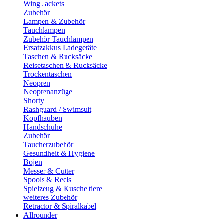
Wing Jackets
Zubehör
Lampen & Zubehör
Tauchlampen
Zubehör Tauchlampen
Ersatzakkus Ladegeräte
Taschen & Rucksäcke
Reisetaschen & Rucksäcke
Trockentaschen
Neopren
Neoprenanzüge
Shorty
Rashguard / Swimsuit
Kopfhauben
Handschuhe
Zubehör
Taucherzubehör
Gesundheit & Hygiene
Bojen
Messer & Cutter
Spools & Reels
Spielzeug & Kuscheltiere
weiteres Zubehör
Retractor & Spiralkabel
Allrounder