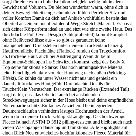
sorgt für eine extrem hohe Isolation bei gleichzeitig minimalem
Gewicht und Volumen. Du bleibst wunderbar warm, ohne dich in
deiner Beweglichkeit eingeschränkt zu fühlen.Perfekter Sitz und
voller Komfort Damit du dich auf Anhieb wohlfühlst, besteht das
Oberteil aus einem hochflexiblen 4-Wege-Stretch-Material. Es passt
sich deiner Körperform ideal an und sitzt wie eine zweite Haut. Das
durchdachte Pull-Over-Design (Schlupfoberteil) kommt komplett
ohne Reißverschlüsse aus – so gibt es garantiert keine
unangenehmen Druckstellen unter deinem Trockentauchanzug.
Hautfreundliche Flachnähte (Flatlock) runden den Tragekomfort
ab.Trockene Haut, auch bei Anstrengung Wenn du beim
Equipment-Schleppen ins Schwitzen kommst, zeigt das Body X
Top seine funktionale Stärke: Das hoch atmungsaktive Material
leitet Feuchtigkeit aktiv von der Haut weg nach außen (Wicking-
Effekt). So kühlst du unter Wasser nicht aus und genießt ein
dauerhaft trockenes Hautgefühl.Durchdachte Details für
TaucherKein Verrutschen: Der extralange Rücken (Extended Tail)
sorgt dafür, dass das Oberteil auch bei ausladenden
Streckbewegungen sicher in der Hose bleibt und deine empfindliche
Nierenpartie schützt.Einfaches Anziehen: Die integrierten
Daumenschlaufen verhindern lästiges Hochrutschen der Ärmel,
wenn du in deinen Trocki schlüpfst.Langlebig: Das hochwertige
Fleece ist nach ASTM D 3512 pilling-resistent und bleibt auch nach
vielen Waschgängen flauschig und funktional.Alle Highlights auf
einen Blick:Neu entwickeltes hochfunktionales Fleece Material für