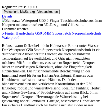
Regulärer Preis:
99,00 €
Preise inkl. MwSt. zzgl. Versandkosten
Details
5-Finger Handschuhe G50 5MM Superstretch Neoprenhandschuh
Waterproof
Robust, warm & flexibel – dein Kaltwasser-Partner unter Wasser
Der Waterproof G50 5mm Superstretch Neoprenhandschuh ist ein
durchdachter Allrounder für Taucher, die auch bei kühleren
Temperaturen auf Beweglichkeit und Grip nicht verzichten
möchten. Mit 5 mm dickem, elastischem Superstretch-Neopren
bietet er zuverlässigen Kälteschutz, ohne die Fingerfertigkeit
einzuschränken. Die rutschhemmende Beschichtung an der
Innenhand sorgt für festen Halt an Ausrüstung, Kameras oder
Karabinern – selbst mit nassen Händen. Dank der
blindstichvernähten und verklebten Konstruktion ist der G50
langlebig, robust und wasserabweisend. Ideal für Frühling, Herbst
und kühlere Gewässer. ✅ Produktvorteile auf einen Blick: 5 mm
Superstretch-Neopren: Hervorragende Wärmeleistung bei
gleichzeitig hoher Flexibilität. Griffige, beschichtete Handflächen:
Für sicheres Handling auch bei kalter Ausrüstung oder nasser