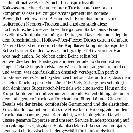
ist die ultimative Basis-Schicht für anspruchsvolle
Kaltwassertaucher, die unter ihrem Trockentauchanzug ein
kompromissloses Feuchtigkeitsmanagement und höchste
Beweglichkeit erwarten. Besonders in Kombination mit stark
isolierenden Neopren-Trockentauchanzügen spielt diese
hochtechnische Unterziehhose ihre ganzen Stärken aus, da sie
exzellent wärmt, ohne unnötig aufzutragen. Das Geheimnis liegt in
dem fortschrittlichen Hollow-Fiber-Fleece: Dieses extrem dehnbare
Material besitzt eine enorm hohe Kapillarwirkung und transportiert
Schweiß oder Kondenswasser hochgradig effektiv von der Haut
weg nach außen. So bleiben deine Beine selbst bei
schweißtreibenden Einstiegen am Seeufer oder während extrem
langer Deko-Stopps im eiskalten Wasser immer angenehm trocken
und warm, was das Auskühlen drastisch verzögert.Ein perfekt
funktionierendes Schichtsystem zeichnet sich dadurch aus, dass man
es beim Tauchen gar nicht spürt. Die Body X Leggings schmiegt
sich dank ihres Superstretch-Materials wie eine zweite Haut an die
Körperkonturen an und verhindert störende Faltenbildung, die unter
dem anliegenden Trocki zu Druckstellen führen könnte. Clevere
Details wie der breite, komfortable Gummibund und die elastischen
Fußschlaufen garantieren, dass die Hose beim Hineingleiten in den
Trockentauchanzug genau dort bleibt, wo sie hingehört. Da wir
unsere gesamte Expertise und unseren Service hundertprozentig auf
ein reibungsloses, digitales Einkaufserlebnis fokussieren und ganz
bewusst kein klassisches Ladengeschäft für Laufkundschaft