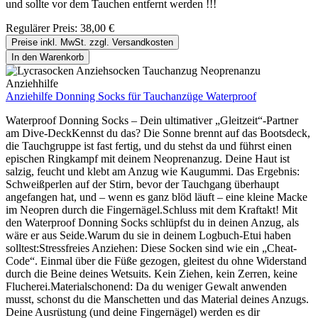
und sollte vor dem Tauchen entfernt werden !!!
Regulärer Preis:
38,00 €
Preise inkl. MwSt. zzgl. Versandkosten
In den Warenkorb
Anziehilfe Donning Socks für Tauchanzüge Waterproof
Waterproof Donning Socks – Dein ultimativer „Gleitzeit“-Partner
am Dive-DeckKennst du das? Die Sonne brennt auf das Bootsdeck,
die Tauchgruppe ist fast fertig, und du stehst da und führst einen
epischen Ringkampf mit deinem Neoprenanzug. Deine Haut ist
salzig, feucht und klebt am Anzug wie Kaugummi. Das Ergebnis:
Schweißperlen auf der Stirn, bevor der Tauchgang überhaupt
angefangen hat, und – wenn es ganz blöd läuft – eine kleine Macke
im Neopren durch die Fingernägel.Schluss mit dem Kraftakt! Mit
den Waterproof Donning Socks schlüpfst du in deinen Anzug, als
wäre er aus Seide.Warum du sie in deinem Logbuch-Etui haben
solltest:Stressfreies Anziehen: Diese Socken sind wie ein „Cheat-
Code“. Einmal über die Füße gezogen, gleitest du ohne Widerstand
durch die Beine deines Wetsuits. Kein Ziehen, kein Zerren, keine
Flucherei.Materialschonend: Da du weniger Gewalt anwenden
musst, schonst du die Manschetten und das Material deines Anzugs.
Deine Ausrüstung (und deine Fingernägel) werden es dir