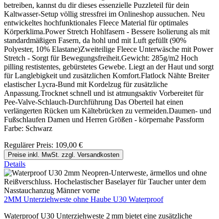
betreiben, kannst du dir dieses essenzielle Puzzleteil für dein
Kaltwasser-Setup völlig stressfrei im Onlineshop aussuchen. Neu
entwickeltes hochfunktionales Fleece Material für optimales
Körperklima.Power Stretch Hohlfasern - Bessere Isolierung als mit
standardmäßigen Fasern, da hohl und mit Luft gefüllt (90%
Polyester, 10% Elastane)Zweiteilige Fleece Unterwäsche mit Power
Stretch - Sorgt für Bewegungsfreiheit.Gewicht: 285g/m2 Hoch
pilling restistentes, gebürstetes Gewebe. Liegt an der Haut und sorgt
für Langlebigkeit und zusätzlichen Komfort.Flatlock Nähte Breiter
elastischer Lycra-Bund mit Kordelzug für zusätzliche
Anpassung.Trocknet schnell und ist atmungsaktiv Vorbereitet für
Pee-Valve-Schlauch-Durchführung Das Oberteil hat einen
verlängerten Rücken um Kältebrücken zu vermeiden.Daumen- und
Fußschlaufen Damen und Herren Größen - körpernahe Passform
Farbe: Schwarz
Regulärer Preis:
109,00 €
Preise inkl. MwSt. zzgl. Versandkosten
Details
2MM Unterziehweste ohne Haube U30 Waterproof
Waterproof U30 Unterziehweste 2 mm bietet eine zusätzliche