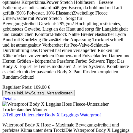
optimales Körperklima.Power Stretch Hohlfasern - Bessere
Isolierung als mit standardmäßigen Fasern, da hohl und mit Luft
gefüllt (90% Polyester, 10% Elastane)Zweiteilige Fleece
Unterwäsche mit Power Stretch - Sorgt für
Bewegungsfreiheit.Gewicht: 285g/m2 Hoch pilling restistentes,
gebürstetes Gewebe. Liegt an der Haut und sorgt für Langlebigkeit
und zusätzlichen Komfort.Flatlock Nähte Breiter elastischer Lycra-
Bund mit Kordelzug für zusätzliche Anpassung.Trocknet schnell
und ist atmungsaktiv Vorbereitet für Pee-Valve-Schlauch-
Durchführung Das Oberteil hat einen verlängerten Rücken um
Kältebrücken zu vermeiden.Daumen- und Fußschlaufen Damen und
Herren Größen - körpernahe Passform Farbe: Schwarz Tipp: Das
Body X Top ist Teil eines modularen 2-Teiler-Systems. Kombiniere
es einfach mit der passenden Body X Pant für den kompletten
Rundum-Schutz!
Regulärer Preis:
109,00 €
Preise inkl. MwSt. zzgl. Versandkosten
Details
2-Teiliger Unterzieher Body X Leggings Waterproof
Waterproof Body X Hose – Maximale Bewegungsfreiheit und
perfektes Klima unter dem TrockiDie Waterproof Body X Leggings