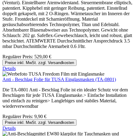
(Venturi). Einstellbarer Atemwiderstand. Steuermembrane elliptisch,
patentiert. Kipphebel mit geringer Reibung, patentiert. Einstellrad
doppelt gekapselt, mit 2 O-Ringen. Wärmetauscher im Inneren der
Stufe. Frontdeckel mit Scharnieröffnung. Material
geräuschabsorbierendes Technopolymer, Titan und Edelstahl.
Abnehmbarer Blasenabweiser aus Technopolymer. Gewicht ohne
Schlauch: 202 gr. Safeflex-Gewebeschlauch, leicht und robust, glatt
beschichtet. ATEMWERTE Durchschnittlicher Ansprechdruck 3.5
mbar Durchschnittliche Atemarbeit 0.6 J/ltr.
Regulärer Preis:
529,00 €
Preise inkl. MwSt. zzgl. Versandkosten
Details
Anti - Beschlag Folie für TUSA Einglasmasken (TA-0801)
Die TA-0801 Anti - Beschlag Folie ist ein idealer Schutz vor dem
Beschlagen für jede TUSA Einglasmaske.> Einfache Installation
und einfach zu reinigen> Langlebiges und stabiles Material,
wiederverwendbar
Regulärer Preis:
9,90 €
Preise inkl. MwSt. zzgl. Versandkosten
Details