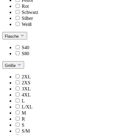
Petrol
Rot
Schwarz
Silber
Weiß
Flasche
S40
S80
Größe
2XL
2XS
3XL
4XL
L
L/XL
M
R
S
S/M