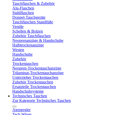
Tauchflaschen & Zubehör
Alu-Flaschen
Stahlflaschen
Doppel-Tauchgeräte
Tauchflaschen Standfüße
Ventile
Schellen & Bolzen
Zubehör Tauchflaschen
Neoprenanzüge & Handschuhe
Halbtrockenanzüge
Westen
Handschuhe
Zubehör
Trockentauchen
Neopren-Trockentauchanzüge
Trilaminat-Trockentauchanzüge
Unterzieher Trockentauchen
Zubehör Trockentauchen
Ersatzteile Trockentauchen
Handschuhsysteme
Technisches Tauchen
Zur Kategorie Technisches Tauchen
Atemregler
Tech Wings