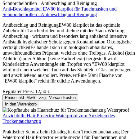
Anti-Beschlagmittel EW80 klarpilot für Tauchmasken und
Schnorchelbrillen - Antibeschlag und Reinigung
Antibeschlag und ReinigungEW80 klarpilot ist das optimale
Zubehör für Taucherbrillen und -helme mit der 3fach-Wirkung:
Antibeschlag - wirksam und besonders lang anhaltend intensive
Antistatik hygienischer Schutz gegen Kontamination Ökologische
verträglichkeitEs handelt sich um biologisch abbaubares,
umweltfreundliches Präparat, welches ohne Treibgas, Alkohol (kein
Ablüften) oder Silikon (keine Farbreflexe) hergestellt wird.
Kinderleichte AnwendungJe ein Tropfen von "EW80 klarpilot"
wird mit einem weichen Tuch auf das Sichtfeld / Glas aufgetragen
und anschließend auspoliert. PreiswertEine 50ml Flasche von
"EW80 klarpilot" reicht für etliche Anwendungen.
Regulärer Preis:
12,50 €
Preise inkl. MwSt. zzgl. Versandkosten
In den Warenkorb
Anziehhilfe Hair Protector Waterproof zum Anziehen des
Trockentauchanzug
Praktischer Schutz beim Einstieg in den Trockentauchanzug Der
Waterproof Hair Protector wurde speziell für Taucherinnen und