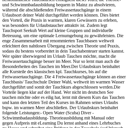
und Schwimmbadausbildung bequem in Mainz zu absolvieren,
während die abschließenden Freiwassertauchgänge in einem
Urlaubsort deiner Wahl durchgeführt werden können. Dies bietet
den Vorteil, die Praxis in warmen, klaren Gewässern zu erleben,
was besonders für Urlaubstaucher attraktiv ist. Zudem legt
Tauchsport Seekuh Wert auf kleine Gruppen und individuelle
Betreuung, um eine optimale Lernumgebung zu gewährleisten. Die
enge Zusammenarbeit mit renommierten Tauchbasen weltweit
erleichtert den nahtlosen Übergang zwischen Theorie und Praxis,
sodass du bestens vorbereitet in dein Tauchabenteuer starten kannst.
Wer später überwiegend im Urlaub Tauchen möchte, macht die
Freiwassertauchgänge besser im Meer. Nur so lernt man auch die
Besonderheiten des Tauchen im Meer.Der Urlaubskurs beinhaltet
alle Kursteile des klassischen kpl. Tauchkurses, bis auf die
Freiwassertauchgänge. Die 4 Freiwassertauchgänge können an einer
Tauchbasis/ Tauchschule Deiner Wahl, weltweit im warmen Wasser
durchgeführt und somit der Tauchkurs abgeschlossen werden.Die
Vorteile liegen klar auf der Hand. Wer nicht im deutschen See
tauchen möchte oder es eilig hat, lernt mit diesem Kurs das Tauchen
und kann den letzten Teil des Kurses im Rahmen seines Urlaubs
bspw. im warmen Meer abschließen. Der Urlaubskurs beinhaltet
folgende Leistungen:- Open Water (Scuba) Diver -
Schwimmbadausbildung- Theorieausbildung mit Manual oder
gegen Aufpreis mit eLearning Du lernst anhand eines Lehrbuches