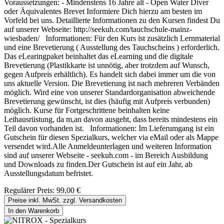
Voraussetzungen: - Mindenstens 16 Jahre alt - Open Water Diver
oder Äquivalentes Brevet Informiere Dich hierzu am besten im
Vorfeld bei uns. Detaillierte Informationen zu den Kursen findest Du
auf unserer Webseite: http://seekuh.com/tauchschule-mainz-
wiesbaden/ Informationen: Für den Kurs ist zusätzlich Lernmaterial
und eine Brevetierung ( Ausstellung des Tauchscheins ) erforderlich.
Das eLearingpaket beinhaltet das eLearning und die digitale
Brevetierung (Plastikkarte ist unnötig, aber trotzdem auf Wunsch,
gegen Aufpreis erhältlich). Es handelt sich dabei immer um die von
uns aktuelle Version. Die Brevetierung ist nach mehreren Verbänden
möglich. Wird eine von unserer Standardorganisation abweichende
Brevetierung gewünscht, ist dies (häufig mit Aufpreis verbunden)
möglich. Kurse für Fortgeschrittene beinhalten keine
Leihausrüstung, da m,an davon ausgeht, dass bereits mindestens ein
Teil davon vorhanden ist. Informationen: Im Lieferumgang ist ein
Gutschein für diesen Spezialkurs, welcher via eMail oder als Mappe
versendet wird.Alle Anmeldeunterlagen und weiteren Information
sind auf unserer Webseite - seekuh.com - im Bereich Ausbildung
und Downloads zu finden.Der Gutschein ist auf ein Jahr, ab
Ausstellungsdatum befristet.
Regulärer Preis:
99,00 €
Preise inkl. MwSt. zzgl. Versandkosten
In den Warenkorb