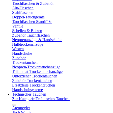
Tauchflaschen & Zubehör
Alu-Flaschen
Stahlflaschen
Doppel-Tauchgeräte
Tauchflaschen Standfüße
Ventile
Schellen & Bolzen
Zubehör Tauchflaschen
Neoprenanzüge & Handschuhe
Halbtrockenanzüge
Westen
Handschuhe
Zubehör
Trockentauchen
Neopren-Trockentauchanzüge
Trilaminat-Trockentauchanzüge
Unterzieher Trockentauchen
Zubehör Trockentauchen
Ersatzteile Trockentauchen
Handschuhsysteme
Technisches Tauchen
Zur Kategorie Technisches Tauchen
Atemregler
Tech Wings