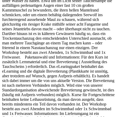
unter Wasser zu haben. Etwa um im Licht seiner Taucherlampe die
auffälligen perlenartigen Augen einer fast 10 cm großen
Kammmuschel zu bewundern, die ihren hellen Mantelrand
schmücken, oder um einem behäbig daliegenden Seewolf ins
furchterregend aussehende Maul zu schauen, während sich
gleichzeitig ein riesiger Krake mithilfe seiner acht Fangarme und
seines Jetantriebs davon macht – oder überhaupt nicht zu tauchen.
Darüber hinaus ist es in kälteren Gewässern häufig so, dass ein
Trockentauchanzug den entscheidenden Unterschied ausmacht, ob
man mehrere Tauchgänge an einem Tag machen kann – oder
frierend in einem Nasstauchanzug nur einen einzigen. Der
Workshop besteht aus zwei Abenden, 1x Schwimmbad und 1x
Freiwasser. Paketauswahl und Informationen: Für den Kurs ist
zusätzlich Lernmaterial und eine Brevetierung ( Ausstellung des
Tauchscheins ) erforderlich. Das eLearingpaket beinhaltet das
eLearning und die digitale Brevetierung (Plastikkarte ist unnötig,
aber trotzdem auf Wunsch, gegen Aufpreis erhältlich). Es handelt
sich dabei immer um die von uns aktuelle Version. Die Brevetierung
ist nach mehreren Verbänden möglich. Wird eine von unserer
Standardorganisation abweichende Brevetierung gewünscht, ist dies
(häufig mit Aufpreis verbunden) möglich. Kurse für Fortgeschrittene
beinhalten keine Leihausrüstung, da man davon ausgeht, dass
bereits mindestens ein Teil davon vorhanden ist. Der Workshop
besteht aus zwei Abenden im Schwimmbad oder 1x Schwimmbad
und 1x Freiwasser. Informationen: Im Lieferumgang ist ein