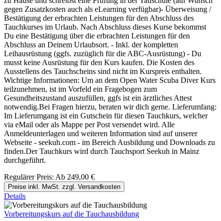
zu Hause und schreibst eine Prüfung in der Tauschule (auf Wunsch
gegen Zusatzkosten auch als eLearning verfügbar)- Überweisung /
Bestätigung der erbrachten Leistungen für den Abschluss des
Tauchkurses im Urlaub. Nach Abschluss dieses Kurse bekommst
Du eine Bestätigung über die erbrachten Leistungen für den
Abschluss an Deinem Urlaubsort. - Inkl. der kompletten
Leihausrüstung (ggfs. zuzüglich für die ABC-Ausrüstung) - Du
musst keine Ausrüstung für den Kurs kaufen. Die Kosten des
Ausstellens des Tauchscheins sind nicht im Kurspreis enthalten.
Wichtige Informationen: Um an dem Open Water Scuba Diver Kurs
teilzunehmen, ist im Vorfeld ein Fragebogen zum
Gesundheitszustand auszufüllen, ggfs ist ein ärztliches Attest
notwendig.Bei Fragen hierzu, beraten wir dich gerne. Lieferumfang:
Im Lieferumgang ist ein Gutschein für diesen Tauchkurs, welcher
via eMail oder als Mappe per Post versendet wird. Alle
Anmeldeunterlagen und weiteren Information sind auf unserer
Webseite - seekuh.com - im Bereich Ausbildung und Downloads zu
finden.Der Tauchkurs wird durch Tauchsport Seekuh in Mainz
durchgeführt.
Regulärer Preis:
Ab
249,00 €
Preise inkl. MwSt. zzgl. Versandkosten
Details
Vorbereitungskurs auf die Tauchausbildung