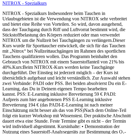
NITROX - Spezialkurs
NITROX - Spezialkurs Insbesondere beim Tauchen in
Urlaubsgebieten ist die Verwendung von NITROX sehr verbreitet
und bietet eine Reihe von Vorteilen. So wird, davon ausgehend,
dass der Tauchgang durch Riff und Luftvorrat bestimmt wird, die
Stickstoffbelastung des Körpers reduziert oder man verwendet
NITROX um die Nullzeit bei Tauchgängen zu verlängern.Dieser
Kurs wurde für Sporttaucher entwickelt, die sich für das Tauchen
mit „Nitrox“ bei Nullzeittauchgängen im Rahmen des sportlichen
Tauchens qualifizieren wollen. Das Programm beinhaltet den
Gebrauch von NITROX mit einem Sauerstoffanteil von 21% bis
40%.Kurs:Beim NITROX-Kurs werden keine Tauchgänge
durchgeführt. Der Einstieg ist jederzeit möglich – der Kurs ist
übersichtlich aufgebaut und leicht verständlich. Zur Auswahl stehen
zwei Verbände: PADI oder PSS. Bei beiden absolvierst Du ein E-
Learning, das Du in Deinem eigenen Tempo bearbeiten
kannst. PSS: E-Learning inklusive Brevetierung 59 € PADI:
Aufpreis zum hier angebotenen PSS E-Learning inklusive
Brevetierung 194 € (das PADI-E-Learning ist nach meiner
Einschätzung nicht besser als das von PSS)Nach dem Online-Teil
folgt ein kurzer Workshop mit Wissenstest. Der praktische Abschnitt
dauert etwa eine Stunde. Feste Termine gibt es nicht – der Termin
wird individuell abgestimmt. Kursinhalte: • Demonstration der
Nutzung eines Sauerstoff-Analysegeräts zur Bestimmung des O₂-