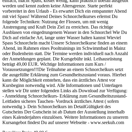
einfach, macht Spass, kostet wenig, kann praktisch überall ausgeübt
werden und kennt zudem keine Altersgrenze. Starte perfekt
vorbereitet in den Urlaub - Es erwartet Dich ein entspannter Abend
mit viel Spass! Während Deines Schnorchelkurses erlernst Du
folgende Techniken: Nutzung der Flossen, um mit wenig
Anstrengung und Kraft Dein Ziel zu erreichen. Das richtige
Ausblasen von eingedrungenem Wasser in den Schnorchel Wie Du
Dich auf einfache Art, lange unter Wasser halten kannst Wieviel
Spass Schnorcheln macht Unsere Schnorchelkurse finden an einem
Abend, im Rahmen eines Pooltrainings im Schwimmbad in Mainz
oder Budenheim statt. Die Termine werden individuell nach Anzahl
der Anmeldungen geplant. Die Kursgebühr inkl. Leihausrüstung
beträgt 49,00 EUR. Wichtige Informationen zum Kurs /
Voraussetzungen!!!Die Teilnahme an einem Schnorchelkurs setzt
die ausgefüllte Erklärung zum Gesundheitszustand voraus. Hierbei
kann die Möglichkeit entstehen, dass ein ärztliches Attest vor
Kursbeginn notwendig wird. Alle Informationen und Unterlagen
stellen wir Dir unter folgenden Links als Download zur Verfügung:
- Anmeldung Schnorchelkurs- Erklärung zum Gesundheitszustand-
Leitfaden sicheres Tauchen- Vordruck ärztliches Attest ( sofern
notwendig )- Dein Schnorchelkurs im DetailGültigkeit des
Gutscheins Der Gutschein ist ab Datum der Ausstellung innerhalb
eines Kalenderjahres einzulösen. Weitere Informationen zu unserem
Kursangebot findest Du auf unserer Webseite - www.seekuh.com