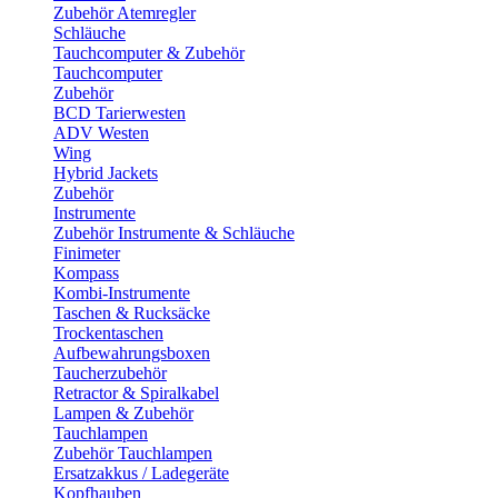
Zubehör Atemregler
Schläuche
Tauchcomputer & Zubehör
Tauchcomputer
Zubehör
BCD Tarierwesten
ADV Westen
Wing
Hybrid Jackets
Zubehör
Instrumente
Zubehör Instrumente & Schläuche
Finimeter
Kompass
Kombi-Instrumente
Taschen & Rucksäcke
Trockentaschen
Aufbewahrungsboxen
Taucherzubehör
Retractor & Spiralkabel
Lampen & Zubehör
Tauchlampen
Zubehör Tauchlampen
Ersatzakkus / Ladegeräte
Kopfhauben