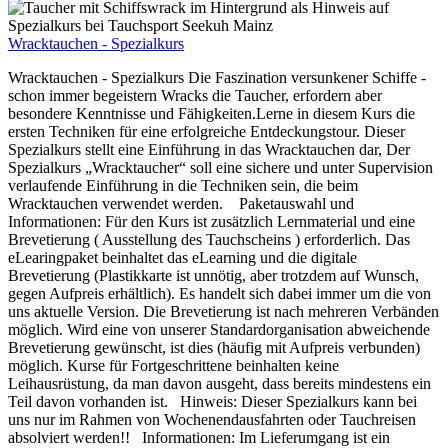
Wracktauchen - Spezialkurs
Wracktauchen - Spezialkurs Die Faszination versunkener Schiffe -
schon immer begeistern Wracks die Taucher, erfordern aber
besondere Kenntnisse und Fähigkeiten.Lerne in diesem Kurs die
ersten Techniken für eine erfolgreiche Entdeckungstour. Dieser
Spezialkurs stellt eine Einführung in das Wracktauchen dar, Der
Spezialkurs „Wracktaucher“ soll eine sichere und unter Supervision
verlaufende Einführung in die Techniken sein, die beim
Wracktauchen verwendet werden. Paketauswahl und
Informationen: Für den Kurs ist zusätzlich Lernmaterial und eine
Brevetierung ( Ausstellung des Tauchscheins ) erforderlich. Das
eLearingpaket beinhaltet das eLearning und die digitale
Brevetierung (Plastikkarte ist unnötig, aber trotzdem auf Wunsch,
gegen Aufpreis erhältlich). Es handelt sich dabei immer um die von
uns aktuelle Version. Die Brevetierung ist nach mehreren Verbänden
möglich. Wird eine von unserer Standardorganisation abweichende
Brevetierung gewünscht, ist dies (häufig mit Aufpreis verbunden)
möglich. Kurse für Fortgeschrittene beinhalten keine
Leihausrüstung, da man davon ausgeht, dass bereits mindestens ein
Teil davon vorhanden ist. Hinweis: Dieser Spezialkurs kann bei
uns nur im Rahmen von Wochenendausfahrten oder Tauchreisen
absolviert werden!! Informationen: Im Lieferumgang ist ein