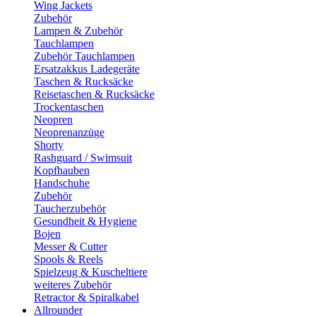
Wing Jackets
Zubehör
Lampen & Zubehör
Tauchlampen
Zubehör Tauchlampen
Ersatzakkus Ladegeräte
Taschen & Rucksäcke
Reisetaschen & Rucksäcke
Trockentaschen
Neopren
Neoprenanzüge
Shorty
Rashguard / Swimsuit
Kopfhauben
Handschuhe
Zubehör
Taucherzubehör
Gesundheit & Hygiene
Bojen
Messer & Cutter
Spools & Reels
Spielzeug & Kuscheltiere
weiteres Zubehör
Retractor & Spiralkabel
Allrounder