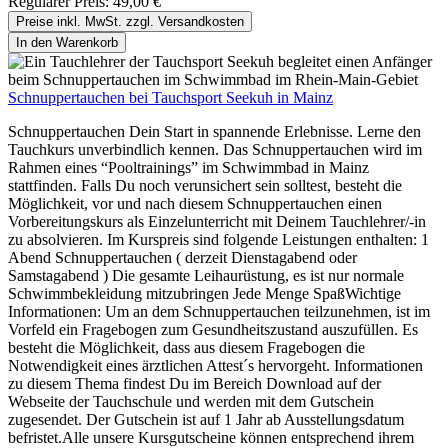
Regulärer Preis:
49,00 €
Preise inkl. MwSt. zzgl. Versandkosten
In den Warenkorb
Schnuppertauchen bei Tauchsport Seekuh in Mainz
Schnuppertauchen Dein Start in spannende Erlebnisse. Lerne den
Tauchkurs unverbindlich kennen. Das Schnuppertauchen wird im
Rahmen eines “Pooltrainings” im Schwimmbad in Mainz
stattfinden. Falls Du noch verunsichert sein solltest, besteht die
Möglichkeit, vor und nach diesem Schnuppertauchen einen
Vorbereitungskurs als Einzelunterricht mit Deinem Tauchlehrer/-in
zu absolvieren. Im Kurspreis sind folgende Leistungen enthalten: 1
Abend Schnuppertauchen ( derzeit Dienstagabend oder
Samstagabend ) Die gesamte Leihaurüstung, es ist nur normale
Schwimmbekleidung mitzubringen Jede Menge SpaßWichtige
Informationen: Um an dem Schnuppertauchen teilzunehmen, ist im
Vorfeld ein Fragebogen zum Gesundheitszustand auszufüllen. Es
besteht die Möglichkeit, dass aus diesem Fragebogen die
Notwendigkeit eines ärztlichen Attest´s hervorgeht. Informationen
zu diesem Thema findest Du im Bereich Download auf der
Webseite der Tauchschule und werden mit dem Gutschein
zugesendet. Der Gutschein ist auf 1 Jahr ab Ausstellungsdatum
befristet.Alle unsere Kursgutscheine können entsprechend ihrem