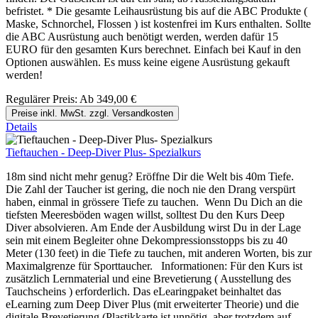
befristet. * Die gesamte Leihausrüstung bis auf die ABC Produkte (
Maske, Schnorchel, Flossen ) ist kostenfrei im Kurs enthalten. Sollte
die ABC Ausrüstung auch benötigt werden, werden dafür 15
EURO für den gesamten Kurs berechnet. Einfach bei Kauf in den
Optionen auswählen. Es muss keine eigene Ausrüstung gekauft
werden!
Regulärer Preis:
Ab
349,00 €
Preise inkl. MwSt. zzgl. Versandkosten
Details
Tieftauchen - Deep-Diver Plus- Spezialkurs
18m sind nicht mehr genug? Eröffne Dir die Welt bis 40m Tiefe.
Die Zahl der Taucher ist gering, die noch nie den Drang verspürt
haben, einmal in grössere Tiefe zu tauchen. Wenn Du Dich an die
tiefsten Meeresböden wagen willst, solltest Du den Kurs Deep
Diver absolvieren. Am Ende der Ausbildung wirst Du in der Lage
sein mit einem Begleiter ohne Dekompressionsstopps bis zu 40
Meter (130 feet) in die Tiefe zu tauchen, mit anderen Worten, bis zur
Maximalgrenze für Sporttaucher. Informationen: Für den Kurs ist
zusätzlich Lernmaterial und eine Brevetierung ( Ausstellung des
Tauchscheins ) erforderlich. Das eLearingpaket beinhaltet das
eLearning zum Deep Diver Plus (mit erweiterter Theorie) und die
digitale Brevetierung (Plastikkarte ist unnötig, aber trotzdem auf