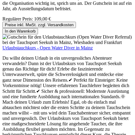
die Organisation wichtig ist, sprich uns an. Der Gutschein ist auf ein
Jahr, ab Ausstellungsdatum befristet.
Regulärer Preis:
109,00 €
Preise inkl. MwSt. zzgl. Versandkosten
In den Warenkorb
Urlaubstauchkurs - Open Water Diver in Mainz
Du willst deinen Urlaub in ein unvergessliches Abenteuer
verwandeln? Dann ist der Urlaubskurs von Tauchsport Seekuh
genau das Richtige für dich! Erlebe die faszinierende
Unterwasserwelt, spüre die Schwerelosigkeit und entdecke eine
ganz neue Dimension des Reisens.✔ Perfekt für Einsteiger: Keine
Vorkenntnisse nötig! Unsere erfahrenen Tauchlehrer begleiten dich
Schritt für Schritt.✔ Sicher & professionell: Modernste Ausrüstung
und eine fundierte Ausbildung nach internationalen Standards.🌞
Mach deinen Urlaub zum Erlebnis! Egal, ob du einfach mal
abtauchen möchtest oder die ersten Schritte zu deinem Tauchschein
machen willst – mit uns wird dein Tauchabenteuer sicher, entspannt
und unvergesslich. Der Urlaubskurs von Tauchsport Seekuh bietet
eine maßgeschneiderte Lösung für angehende Taucher, die ihre
Ausbildung flexibel gestalten möchten. Im Gegensatz zu
herkömmlichen Tauchkursen ermöglicht dieser Kurs, die Theorie-