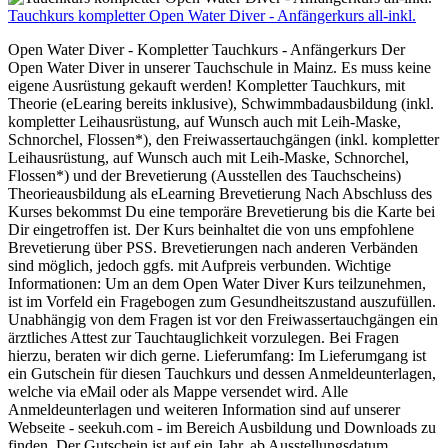
Tauchkurs kompletter Open Water Diver - Anfängerkurs all-inkl.
Open Water Diver - Kompletter Tauchkurs - Anfängerkurs Der
Open Water Diver in unserer Tauchschule in Mainz. Es muss keine
eigene Ausrüstung gekauft werden! Kompletter Tauchkurs, mit
Theorie (eLearing bereits inklusive), Schwimmbadausbildung (inkl.
kompletter Leihausrüstung, auf Wunsch auch mit Leih-Maske,
Schnorchel, Flossen*), den Freiwassertauchgängen (inkl. kompletter
Leihausrüstung, auf Wunsch auch mit Leih-Maske, Schnorchel,
Flossen*) und der Brevetierung (Ausstellen des Tauchscheins)
Theorieausbildung als eLearning Brevetierung Nach Abschluss des
Kurses bekommst Du eine temporäre Brevetierung bis die Karte bei
Dir eingetroffen ist. Der Kurs beinhaltet die von uns empfohlene
Brevetierung über PSS. Brevetierungen nach anderen Verbänden
sind möglich, jedoch ggfs. mit Aufpreis verbunden. Wichtige
Informationen: Um an dem Open Water Diver Kurs teilzunehmen,
ist im Vorfeld ein Fragebogen zum Gesundheitszustand auszufüllen.
Unabhängig von dem Fragen ist vor den Freiwassertauchgängen ein
ärztliches Attest zur Tauchtauglichkeit vorzulegen. Bei Fragen
hierzu, beraten wir dich gerne. Lieferumfang: Im Lieferumgang ist
ein Gutschein für diesen Tauchkurs und dessen Anmeldeunterlagen,
welche via eMail oder als Mappe versendet wird. Alle
Anmeldeunterlagen und weiteren Information sind auf unserer
Webseite - seekuh.com - im Bereich Ausbildung und Downloads zu
finden. Der Gutschein ist auf ein Jahr, ab Ausstellungsdatum