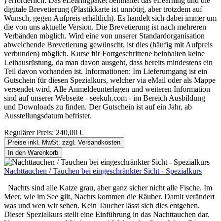
) erforderlich. Das eLearingpaket beinhaltet das eLearning und die
digitale Brevetierung (Plastikkarte ist unnötig, aber trotzdem auf
Wunsch, gegen Aufpreis erhältlich). Es handelt sich dabei immer um
die von uns aktuelle Version. Die Brevetierung ist nach mehreren
Verbänden möglich. Wird eine von unserer Standardorganisation
abweichende Brevetierung gewünscht, ist dies (häufig mit Aufpreis
verbunden) möglich. Kurse für Fortgeschrittene beinhalten keine
Leihausrüstung, da man davon ausgeht, dass bereits mindestens ein
Teil davon vorhanden ist. Informationen: Im Lieferumgang ist ein
Gutschein für diesen Spezialkurs, welcher via eMail oder als Mappe
versendet wird. Alle Anmeldeunterlagen und weiteren Information
sind auf unserer Webseite - seekuh.com - im Bereich Ausbildung
und Downloads zu finden. Der Gutschein ist auf ein Jahr, ab
Ausstellungsdatum befristet.
Regulärer Preis:
240,00 €
Preise inkl. MwSt. zzgl. Versandkosten
In den Warenkorb
Nachttauchen / Tauchen bei eingeschränkter Sicht - Spezialkurs
Nachts sind alle Katze grau, aber ganz sicher nicht alle Fische. Im
Meer, wie im See gilt, Nachts kommen die Räuber. Damit verändert
was und wen wir sehen. Kein Taucher lässt sich dies entgehen.
Dieser Spezialkurs stellt eine Einführung in das Nachttauchen dar.