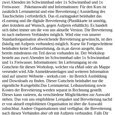
zwei Abenden im Schwimmbad oder 1x Schwimmbad und 1x
Freiwasser. Paketauswahl und Informationen: Für den Kurs ist
zusätzlich Lernmaterial und eine Brevetierung ( Ausstellung des
Tauchscheins ) erforderlich. Das eLearingpaket beinhaltet das
eLearning und die digitale Brevetierung (Plastikkarte ist unnötig,
aber trotzdem auf Wunsch, gegen Aufpreis erhältlich). Es handelt
sich dabei immer um die von uns aktuelle Version. Die Brevetierung
ist nach mehreren Verbänden möglich. Wird eine von unserer
Standardorganisation abweichende Brevetierung gewünscht, ist dies
(häufig mit Aufpreis verbunden) möglich. Kurse für Fortgeschrittene
beinhalten keine Leihausrüstung, da m,an davon ausgeht, dass
bereits mindestens ein Teil davon vorhanden ist. Der Workshop
besteht aus zwei Abenden im Schwimmbad oder 1x Schwimmbad
und 1x Freiwasser. Informationen: Im Lieferumgang ist ein
Gutschein für diesen Workshop, welcher via eMail oder als Mappe
versendet wird.Alle Anmeldeunterlagen und weiteren Information
sind auf unserer Webseite - seekuh.com - im Bereich Ausbildung
und Downloads zu finden. Dieser Gutschein beinhaltet nur die
eigentliche Kursgebühr.Das Lernmaterial, Leihausrüstung sowie
Kosten der Brevetierung werden separat in Rechnung gestellt.
Dieses kann varieren, da verschiedene Möglichkeiten zur Auswahl
stehen. Das von uns empfohlene Lernpaket und Brevetierung nachd
er von aktuell empfohlenen Organisation ist über die Auswahl
zubuchbar. Andere Organisationen sind verfügbar, die Brevetierung
nach diesen Verbänden aber oft mit Aufpreis verbunden. Falls Dir