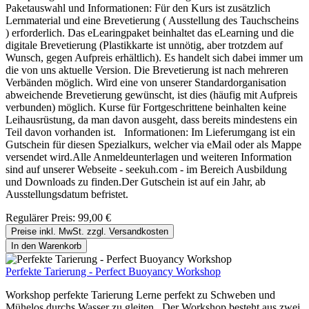
Paketauswahl und Informationen: Für den Kurs ist zusätzlich
Lernmaterial und eine Brevetierung ( Ausstellung des Tauchscheins
) erforderlich. Das eLearingpaket beinhaltet das eLearning und die
digitale Brevetierung (Plastikkarte ist unnötig, aber trotzdem auf
Wunsch, gegen Aufpreis erhältlich). Es handelt sich dabei immer um
die von uns aktuelle Version. Die Brevetierung ist nach mehreren
Verbänden möglich. Wird eine von unserer Standardorganisation
abweichende Brevetierung gewünscht, ist dies (häufig mit Aufpreis
verbunden) möglich. Kurse für Fortgeschrittene beinhalten keine
Leihausrüstung, da man davon ausgeht, dass bereits mindestens ein
Teil davon vorhanden ist. Informationen: Im Lieferumgang ist ein
Gutschein für diesen Spezialkurs, welcher via eMail oder als Mappe
versendet wird.Alle Anmeldeunterlagen und weiteren Information
sind auf unserer Webseite - seekuh.com - im Bereich Ausbildung
und Downloads zu finden.Der Gutschein ist auf ein Jahr, ab
Ausstellungsdatum befristet.
Regulärer Preis:
99,00 €
Preise inkl. MwSt. zzgl. Versandkosten
In den Warenkorb
Perfekte Tarierung - Perfect Buoyancy Workshop
Workshop perfekte Tarierung Lerne perfekt zu Schweben und
Mühelos durchs Wasser zu gleiten Der Workshop besteht aus zwei