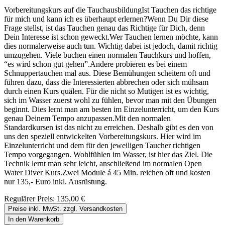
Vorbereitungskurs auf die TauchausbildungIst Tauchen das richtige
für mich und kann ich es überhaupt erlernen?Wenn Du Dir diese
Frage stellst, ist das Tauchen genau das Richtige für Dich, denn
Dein Interesse ist schon geweckt.Wer Tauchen lernen möchte, kann
dies normalerweise auch tun. Wichtig dabei ist jedoch, damit richtig
umzugehen. Viele buchen einen normalen Tauchkurs und hoffen,
“es wird schon gut gehen”.Andere probieren es bei einem
Schnuppertauchen mal aus. Diese Bemühungen scheitern oft und
führen dazu, dass die Interessierten abbrechen oder sich mühsam
durch einen Kurs quälen. Für die nicht so Mutigen ist es wichtig,
sich im Wasser zuerst wohl zu fühlen, bevor man mit den Übungen
beginnt. Dies lernt man am besten im Einzelunterricht, um den Kurs
genau Deinem Tempo anzupassen.Mit den normalen
Standardkursen ist das nicht zu erreichen. Deshalb gibt es den von
uns den speziell entwickelten Vorbereitungskurs. Hier wird im
Einzelunterricht und dem für den jeweiligen Taucher richtigen
Tempo vorgegangen. Wohlfühlen im Wasser, ist hier das Ziel. Die
Technik lernt man sehr leicht, anschließend im normalen Open
Water Diver Kurs.Zwei Module á 45 Min. reichen oft und kosten
nur 135,- Euro inkl. Ausrüstung.
Regulärer Preis:
135,00 €
Preise inkl. MwSt. zzgl. Versandkosten
In den Warenkorb