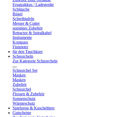
Ersatzakkus / Ladegeräte
Schläuche
Bügel
Schreibtafeln
Messer & Cutter
sonstiges Zubehör
Retractor & Spiralkabel
Instrumente
Kompass
Finimeter
für den Tauchkurs
Schnorcheln
Zur Kategorie Schnorcheln
Schnorchel Set
Masken
Masken
Zubehör
Schnorchel
Flossen & Zubehör
Sonnenschutz
Wärmeschutz
Spielzeug & Kuscheltiere
Gutscheine