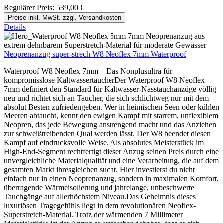
Regulärer Preis:
539,00 €
Preise inkl. MwSt. zzgl. Versandkosten
Details
Neoprenanzug super-strech W8 Neoflex 7mm Waterproof
Waterproof W8 Neoflex 7mm – Das Nonplusultra für
kompromisslose KaltwassertaucherDer Waterproof W8 Neoflex
7mm definiert den Standard für Kaltwasser-Nasstauchanzüge völlig
neu und richtet sich an Taucher, die sich schlichtweg nur mit dem
absolut Besten zufriedengeben. Wer in heimischen Seen oder kühlen
Meeren abtaucht, kennt den ewigen Kampf mit starrem, unflexiblem
Neopren, das jede Bewegung anstrengend macht und das Anziehen
zur schweißtreibenden Qual werden lässt. Der W8 beendet diesen
Kampf auf eindrucksvolle Weise. Als absolutes Meisterstück im
High-End-Segment rechtfertigt dieser Anzug seinen Preis durch eine
unvergleichliche Materialqualität und eine Verarbeitung, die auf dem
gesamten Markt ihresgleichen sucht. Hier investierst du nicht
einfach nur in einen Neoprenanzug, sondern in maximalen Komfort,
überragende Wärmeisolierung und jahrelange, unbeschwerte
Tauchgänge auf allerhöchstem Niveau.Das Geheimnis dieses
luxuriösen Tragegefühls liegt in dem revolutionären Neoflex-
Superstretch-Material. Trotz der wärmenden 7 Millimeter