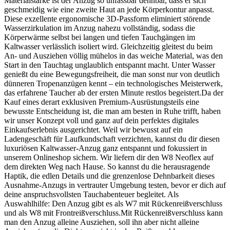
Materialstärke ist der Anzug so unfassbar dehnbar, dass er sich
geschmeidig wie eine zweite Haut an jede Körperkontur anpasst.
Diese exzellente ergonomische 3D-Passform eliminiert störende
Wasserzirkulation im Anzug nahezu vollständig, sodass die
Körperwärme selbst bei langen und tiefen Tauchgängen im
Kaltwasser verlässlich isoliert wird. Gleichzeitig gleitest du beim
An- und Ausziehen völlig mühelos in das weiche Material, was den
Start in den Tauchtag unglaublich entspannt macht. Unter Wasser
genießt du eine Bewegungsfreiheit, die man sonst nur von deutlich
dünneren Tropenanzügen kennt – ein technologisches Meisterwerk,
das erfahrene Taucher ab der ersten Minute restlos begeistert.Da der
Kauf eines derart exklusiven Premium-Ausrüstungsteils eine
bewusste Entscheidung ist, die man am besten in Ruhe trifft, haben
wir unser Konzept voll und ganz auf dein perfektes digitales
Einkaufserlebnis ausgerichtet. Weil wir bewusst auf ein
Ladengeschäft für Laufkundschaft verzichten, kannst du dir diesen
luxuriösen Kaltwasser-Anzug ganz entspannt und fokussiert in
unserem Onlineshop sichern. Wir liefern dir den W8 Neoflex auf
dem direkten Weg nach Hause. So kannst du die herausragende
Haptik, die edlen Details und die grenzenlose Dehnbarkeit dieses
Ausnahme-Anzugs in vertrauter Umgebung testen, bevor er dich auf
deine anspruchsvollsten Tauchabenteuer begleitet. Als
Auswahlhilfe: Den Anzug gibt es als W7 mit Rückenreißverschluss
und als W8 mit Frontreißverschluss.Mit Rückenreißverschluss kann
man den Anzug alleine Ausziehen, soll ihn aber nicht alleine