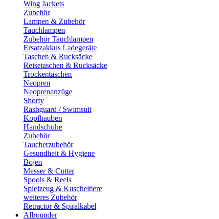
Wing Jackets
Zubehör
Lampen & Zubehör
Tauchlampen
Zubehör Tauchlampen
Ersatzakkus Ladegeräte
Taschen & Rucksäcke
Reisetaschen & Rucksäcke
Trockentaschen
Neopren
Neoprenanzüge
Shorty
Rashguard / Swimsuit
Kopfhauben
Handschuhe
Zubehör
Taucherzubehör
Gesundheit & Hygiene
Bojen
Messer & Cutter
Spools & Reels
Spielzeug & Kuscheltiere
weiteres Zubehör
Retractor & Spiralkabel
Allrounder