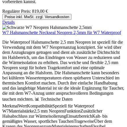
vorbereiten kannst.
Regulärer Preis:
819,00 €
Preise inkl. MwSt. zzgl. Versandkosten
Details
W7 Halsmanschette Neckseal Neopren 2,5mm für W7 Waterproof
Die Waterproof Halsmanschette 2,5 mm Neopren ist speziell für die
Verwendung mit dem W7 Neoprenanzug konzipiert. Sie wird über
dem Anzugkragen getragen und dient als zusätzliche Dichtschicht
im Halsbereich, um das Eindringen von Wasser zu reduzieren und
die Wärmeisolation zu erhöhen. Das weiche und flexible 2,5 mm
Neopren sorgt für hohen Tragekomfort und eine optimale
Anpassung an die Halsform. Die Halsmanschette kann besonders
bei kühleren Wassertemperaturen einen spürbaren Unterschied im
thermischen Komfort machen. Durch ihre einfache Handhabung
und das langlebige Material ist sie die ideale Ergänzung für Taucher,
die mit dem W7-Anzug unter anspruchsvolleren Bedingungen
tauchen möchten. 📊 Technische Daten
MerkmalWertKompatibilitätSpeziell für Waterproof
W7Materialstärke2,5 mm NeoprenFunktionZusätzlicher
Halsabschluss zur WärmeisolierungEinsatzbereichKalt- bis
gemäßigtes Wasser, sportliches TauchenTrageweiseÜber dem
Kragen des NeoprenanzugsMaterialeigenschaftenFlexibel,