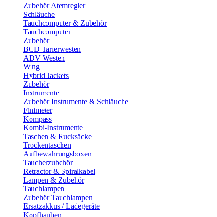
Zubehör Atemregler
Schläuche
Tauchcomputer & Zubehör
Tauchcomputer
Zubehör
BCD Tarierwesten
ADV Westen
Wing
Hybrid Jackets
Zubehör
Instrumente
Zubehör Instrumente & Schläuche
Finimeter
Kompass
Kombi-Instrumente
Taschen & Rucksäcke
Trockentaschen
Aufbewahrungsboxen
Taucherzubehör
Retractor & Spiralkabel
Lampen & Zubehör
Tauchlampen
Zubehör Tauchlampen
Ersatzakkus / Ladegeräte
Kopfhauben