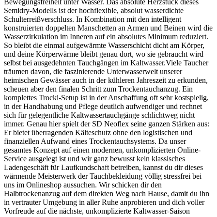
Bewegungsfreiheit unter Wasser. Das absolute Herzstück dieses
Semidry-Modells ist der hochflexible, absolut wasserdichte
Schulterreißverschluss. In Kombination mit den intelligent
konstruierten doppelten Manschetten an Armen und Beinen wird die
Wasserzirkulation im Inneren auf ein absolutes Minimum reduziert.
So bleibt die einmal aufgewärmte Wasserschicht dicht am Körper,
und deine Körperwärme bleibt genau dort, wo sie gebraucht wird –
selbst bei ausgedehnten Tauchgängen im Kaltwasser.Viele Taucher
träumen davon, die faszinierende Unterwasserwelt unserer
heimischen Gewässer auch in der kühleren Jahreszeit zu erkunden,
scheuen aber den finalen Schritt zum Trockentauchanzug. Ein
komplettes Trocki-Setup ist in der Anschaffung oft sehr kostspielig,
in der Handhabung und Pflege deutlich aufwendiger und rechnet
sich für gelegentliche Kaltwassertauchgänge schlichtweg nicht
immer. Genau hier spielt der SD Neoflex seine ganzen Stärken aus:
Er bietet überragenden Kälteschutz ohne den logistischen und
finanziellen Aufwand eines Trockentauchsystems. Da unser
gesamtes Konzept auf einen modernen, unkomplizierten Online-
Service ausgelegt ist und wir ganz bewusst kein klassisches
Ladengeschäft für Laufkundschaft betreiben, kannst du dir dieses
wärmende Meisterwerk der Tauchbekleidung völlig stressfrei bei
uns im Onlineshop aussuchen. Wir schicken dir den
Halbtrockenanzug auf dem direkten Weg nach Hause, damit du ihn
in vertrauter Umgebung in aller Ruhe anprobieren und dich voller
Vorfreude auf die nächste, unkomplizierte Kaltwasser-Saison