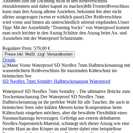
Anziehen (um die Dichtung nicht in den Reißverschluss
einzuklemmen und dabei kaputt zu machen)Mit Frontreißverschluss
kann man den Anzug alleine Anziehen, bekommt ihn aber nicht
alleine ausgezogen (wenn er wirklich passt).Der Reißverschluss
wird vorne und hinten als unterschiedlich störend empfunden.Unser
Tipp: Mit der Anziehhilfe "Donning Socks" von Waterproof kommt
man noch leichter in den Anzug.Schütze den Anzug beim An- und
Ausziehen mit der Waterproof Schutzmatte.
Regulärer Preis:
579,00 €
Preise inkl. MwSt. zzgl. Versandkosten
Details
SD Neoflex 7mm Semidry Halbtrockenanzug Waterproof
Waterproof SD Neoflex 7mm Semidry – Die ultimative Brücke zum
Trockentauchanzug Der Waterproof SD Neoflex 7mm
Halbtrockenanzug ist die perfekte Wahl für alle Taucher, die auch in
heimischen Seen oder kühlen Meeren keine Kompromisse beim
Kälteschutz eingehen möchten, aber die bewährte Flexibilität eines
Nasstauchanzugs bevorzugen. Gefertigt aus extrem dehnbarem
Neoflex-Superstretch-Material, schmiegt sich dieser Anzug wie eine
zweite Haut an den Körper an und bietet dabei eine beispiellose