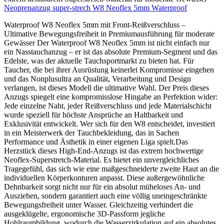
Neoprenanzug super-strech W8 Neoflex 5mm Waterproof
Waterproof W8 Neoflex 5mm mit Front-Reißverschluss –
Ultimative Bewegungsfreiheit in Premiumausführung für moderate
Gewässer Der Waterproof W8 Neoflex 5mm ist nicht einfach nur
ein Nasstauchanzug – er ist das absolute Premium-Segment und das
Edelste, was der aktuelle Tauchsportmarkt zu bieten hat. Für
Taucher, die bei ihrer Ausrüstung keinerlei Kompromisse eingehen
und das Nonplusultra an Qualität, Verarbeitung und Design
verlangen, ist dieses Modell die ultimative Wahl. Der Preis dieses
Anzugs spiegelt eine kompromisslose Hingabe an Perfektion wider:
Jede einzelne Naht, jeder Reißverschluss und jede Materialschicht
wurde speziell für höchste Ansprüche an Haltbarkeit und
Exklusivität entwickelt. Wer sich für den W8 entscheidet, investiert
in ein Meisterwerk der Tauchbekleidung, das in Sachen
Performance und Ästhetik in einer eigenen Liga spielt.Das
Herzstück dieses High-End-Anzugs ist das extrem hochwertige
Neoflex-Superstretch-Material. Es bietet ein unvergleichliches
Tragegefühl, das sich wie eine maßgeschneiderte zweite Haut an die
individuellen Körperkonturen anpasst. Diese außergewöhnliche
Dehnbarkeit sorgt nicht nur für ein absolut müheloses An- und
Ausziehen, sondern garantiert auch eine völlig uneingeschränkte
Bewegungsfreiheit unter Wasser. Gleichzeitig verhindert die
ausgeklügelte, ergonomische 3D-Passform jegliche
Hohlraumbildung, wodurch die Wasserzirkulation auf ein absolutes