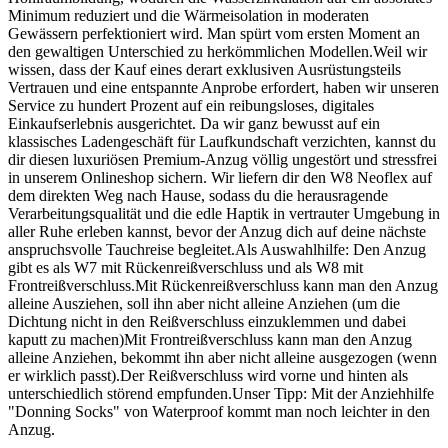
Minimum reduziert und die Wärmeisolation in moderaten
Gewässern perfektioniert wird. Man spürt vom ersten Moment an
den gewaltigen Unterschied zu herkömmlichen Modellen.Weil wir
wissen, dass der Kauf eines derart exklusiven Ausrüstungsteils
Vertrauen und eine entspannte Anprobe erfordert, haben wir unseren
Service zu hundert Prozent auf ein reibungsloses, digitales
Einkaufserlebnis ausgerichtet. Da wir ganz bewusst auf ein
klassisches Ladengeschäft für Laufkundschaft verzichten, kannst du
dir diesen luxuriösen Premium-Anzug völlig ungestört und stressfrei
in unserem Onlineshop sichern. Wir liefern dir den W8 Neoflex auf
dem direkten Weg nach Hause, sodass du die herausragende
Verarbeitungsqualität und die edle Haptik in vertrauter Umgebung in
aller Ruhe erleben kannst, bevor der Anzug dich auf deine nächste
anspruchsvolle Tauchreise begleitet.Als Auswahlhilfe: Den Anzug
gibt es als W7 mit Rückenreißverschluss und als W8 mit
Frontreißverschluss.Mit Rückenreißverschluss kann man den Anzug
alleine Ausziehen, soll ihn aber nicht alleine Anziehen (um die
Dichtung nicht in den Reißverschluss einzuklemmen und dabei
kaputt zu machen)Mit Frontreißverschluss kann man den Anzug
alleine Anziehen, bekommt ihn aber nicht alleine ausgezogen (wenn
er wirklich passt).Der Reißverschluss wird vorne und hinten als
unterschiedlich störend empfunden.Unser Tipp: Mit der Anziehhilfe
"Donning Socks" von Waterproof kommt man noch leichter in den
Anzug.