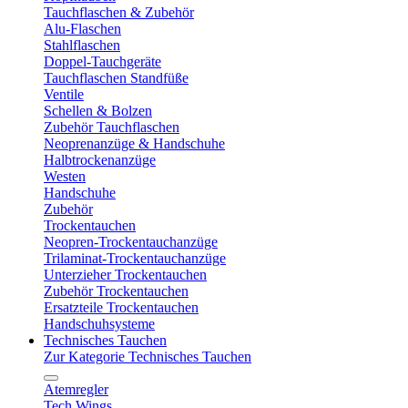
Tauchflaschen & Zubehör
Alu-Flaschen
Stahlflaschen
Doppel-Tauchgeräte
Tauchflaschen Standfüße
Ventile
Schellen & Bolzen
Zubehör Tauchflaschen
Neoprenanzüge & Handschuhe
Halbtrockenanzüge
Westen
Handschuhe
Zubehör
Trockentauchen
Neopren-Trockentauchanzüge
Trilaminat-Trockentauchanzüge
Unterzieher Trockentauchen
Zubehör Trockentauchen
Ersatzteile Trockentauchen
Handschuhsysteme
Technisches Tauchen
Zur Kategorie Technisches Tauchen
Atemregler
Tech Wings