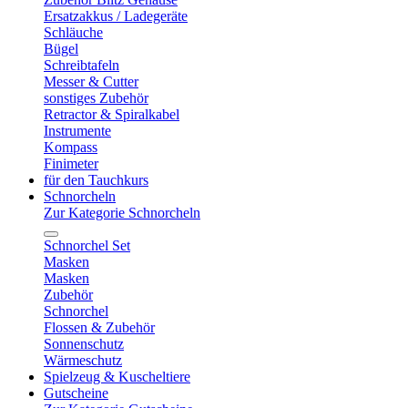
Ersatzakkus / Ladegeräte
Schläuche
Bügel
Schreibtafeln
Messer & Cutter
sonstiges Zubehör
Retractor & Spiralkabel
Instrumente
Kompass
Finimeter
für den Tauchkurs
Schnorcheln
Zur Kategorie Schnorcheln
Schnorchel Set
Masken
Masken
Zubehör
Schnorchel
Flossen & Zubehör
Sonnenschutz
Wärmeschutz
Spielzeug & Kuscheltiere
Gutscheine