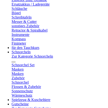
Ersatzakkus / Ladegeräte
Schläuche
Bügel
Schreibtafeln
Messer & Cutter
sonstiges Zubehör
Retractor & Spiralkabel
Instrumente
Kompass
Finimeter
für den Tauchkurs
Schnorcheln
Zur Kategorie Schnorcheln
Schnorchel Set
Masken
Masken
Zubehör
Schnorchel
Flossen & Zubehör
Sonnenschutz
Wärmeschutz
Spielzeug & Kuscheltiere
Gutscheine