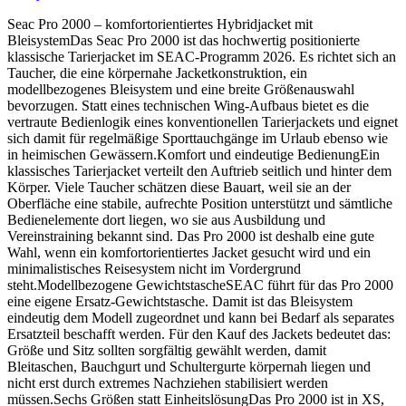
Seac Pro 2000 – komfortorientiertes Hybridjacket mit
BleisystemDas Seac Pro 2000 ist das hochwertig positionierte
klassische Tarierjacket im SEAC-Programm 2026. Es richtet sich an
Taucher, die eine körpernahe Jacketkonstruktion, ein
modellbezogenes Bleisystem und eine breite Größenauswahl
bevorzugen. Statt eines technischen Wing-Aufbaus bietet es die
vertraute Bedienlogik eines konventionellen Tarierjackets und eignet
sich damit für regelmäßige Sporttauchgänge im Urlaub ebenso wie
in heimischen Gewässern.Komfort und eindeutige BedienungEin
klassisches Tarierjacket verteilt den Auftrieb seitlich und hinter dem
Körper. Viele Taucher schätzen diese Bauart, weil sie an der
Oberfläche eine stabile, aufrechte Position unterstützt und sämtliche
Bedienelemente dort liegen, wo sie aus Ausbildung und
Vereinstraining bekannt sind. Das Pro 2000 ist deshalb eine gute
Wahl, wenn ein komfortorientiertes Jacket gesucht wird und ein
minimalistisches Reisesystem nicht im Vordergrund
steht.Modellbezogene GewichtstascheSEAC führt für das Pro 2000
eine eigene Ersatz-Gewichtstasche. Damit ist das Bleisystem
eindeutig dem Modell zugeordnet und kann bei Bedarf als separates
Ersatzteil beschafft werden. Für den Kauf des Jackets bedeutet das:
Größe und Sitz sollten sorgfältig gewählt werden, damit
Bleitaschen, Bauchgurt und Schultergurte körpernah liegen und
nicht erst durch extremes Nachziehen stabilisiert werden
müssen.Sechs Größen statt EinheitslösungDas Pro 2000 ist in XS,