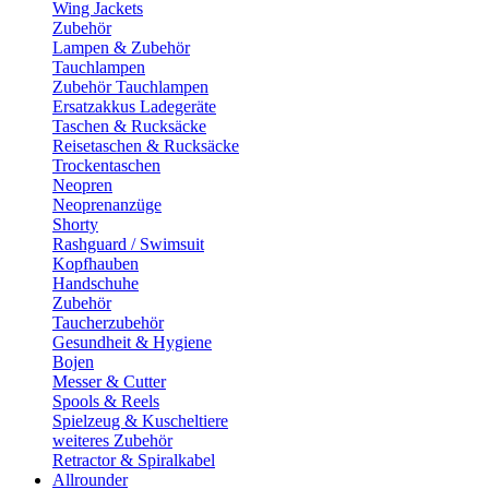
Wing Jackets
Zubehör
Lampen & Zubehör
Tauchlampen
Zubehör Tauchlampen
Ersatzakkus Ladegeräte
Taschen & Rucksäcke
Reisetaschen & Rucksäcke
Trockentaschen
Neopren
Neoprenanzüge
Shorty
Rashguard / Swimsuit
Kopfhauben
Handschuhe
Zubehör
Taucherzubehör
Gesundheit & Hygiene
Bojen
Messer & Cutter
Spools & Reels
Spielzeug & Kuscheltiere
weiteres Zubehör
Retractor & Spiralkabel
Allrounder