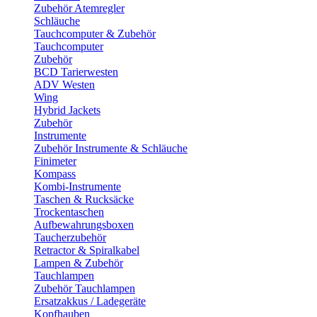
Zubehör Atemregler
Schläuche
Tauchcomputer & Zubehör
Tauchcomputer
Zubehör
BCD Tarierwesten
ADV Westen
Wing
Hybrid Jackets
Zubehör
Instrumente
Zubehör Instrumente & Schläuche
Finimeter
Kompass
Kombi-Instrumente
Taschen & Rucksäcke
Trockentaschen
Aufbewahrungsboxen
Taucherzubehör
Retractor & Spiralkabel
Lampen & Zubehör
Tauchlampen
Zubehör Tauchlampen
Ersatzakkus / Ladegeräte
Kopfhauben