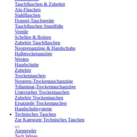
Tauchflaschen & Zubehör
Alu-Flaschen
Stahlflaschen
Doppel-Tauchgeräte
Tauchflaschen Standfüße
Ventile
Schellen & Bolzen
Zubehör Tauchflaschen
Neoprenanzüge & Handschuhe
Halbtrockenanzüge
Westen
Handschuhe
Zubehör
Trockentauchen
Neopren-Trockentauchanzüge
Trilaminat-Trockentauchanzüge
Unterzieher Trockentauchen
Zubehör Trockentauchen
Ersatzteile Trockentauchen
Handschuhsysteme
Technisches Tauchen
Zur Kategorie Technisches Tauchen
Atemregler
Tech Wings