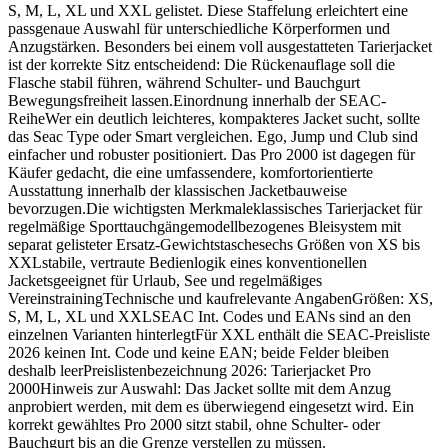
S, M, L, XL und XXL gelistet. Diese Staffelung erleichtert eine
passgenaue Auswahl für unterschiedliche Körperformen und
Anzugstärken. Besonders bei einem voll ausgestatteten Tarierjacket
ist der korrekte Sitz entscheidend: Die Rückenauflage soll die
Flasche stabil führen, während Schulter- und Bauchgurt
Bewegungsfreiheit lassen.Einordnung innerhalb der SEAC-
ReiheWer ein deutlich leichteres, kompakteres Jacket sucht, sollte
das Seac Type oder Smart vergleichen. Ego, Jump und Club sind
einfacher und robuster positioniert. Das Pro 2000 ist dagegen für
Käufer gedacht, die eine umfassendere, komfortorientierte
Ausstattung innerhalb der klassischen Jacketbauweise
bevorzugen.Die wichtigsten Merkmaleklassisches Tarierjacket für
regelmäßige Sporttauchgängemodellbezogenes Bleisystem mit
separat gelisteter Ersatz-Gewichtstaschesechs Größen von XS bis
XXLstabile, vertraute Bedienlogik eines konventionellen
Jacketsgeeignet für Urlaub, See und regelmäßiges
VereinstrainingTechnische und kaufrelevante AngabenGrößen: XS,
S, M, L, XL und XXLSEAC Int. Codes und EANs sind an den
einzelnen Varianten hinterlegtFür XXL enthält die SEAC-Preisliste
2026 keinen Int. Code und keine EAN; beide Felder bleiben
deshalb leerPreislistenbezeichnung 2026: Tarierjacket Pro
2000Hinweis zur Auswahl: Das Jacket sollte mit dem Anzug
anprobiert werden, mit dem es überwiegend eingesetzt wird. Ein
korrekt gewähltes Pro 2000 sitzt stabil, ohne Schulter- oder
Bauchgurt bis an die Grenze verstellen zu müssen.