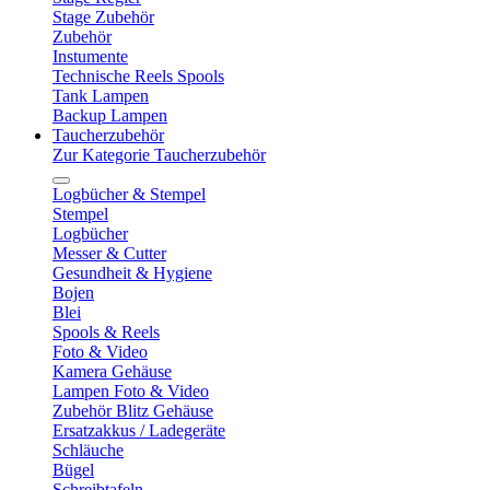
Stage Zubehör
Zubehör
Instumente
Technische Reels Spools
Tank Lampen
Backup Lampen
Taucherzubehör
Zur Kategorie Taucherzubehör
Logbücher & Stempel
Stempel
Logbücher
Messer & Cutter
Gesundheit & Hygiene
Bojen
Blei
Spools & Reels
Foto & Video
Kamera Gehäuse
Lampen Foto & Video
Zubehör Blitz Gehäuse
Ersatzakkus / Ladegeräte
Schläuche
Bügel
Schreibtafeln