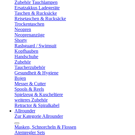
Zubehör Tauchlampen
Ersatzakkus Ladegeräte
Taschen & Rucksäcke
Reisetaschen & Rucksäcke
Trockentaschen
Neopren
Neoprenanzüge
Shorty
Rashguard / Swimsuit
Kopfhauben
Handschuhe
Zubehör
Taucherzubehör
Gesundheit & Hygiene
Bojen
Messer & Cutter
Spools & Reels
Spielzeug & Kuscheltiere
weiteres Zubehör
Retractor & Spiralkabel
Allrounder
Zur Kategorie Allrounder
Masken, Schnorcheln & Flossen
Atemregler Sets