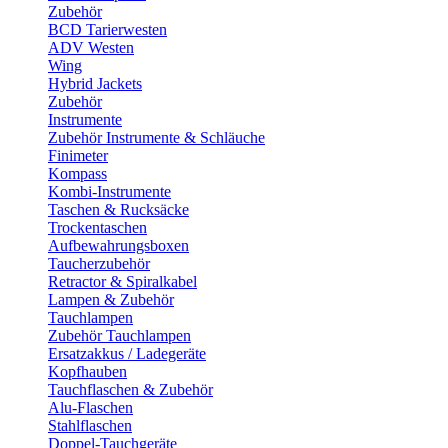
Zubehör
BCD Tarierwesten
ADV Westen
Wing
Hybrid Jackets
Zubehör
Instrumente
Zubehör Instrumente & Schläuche
Finimeter
Kompass
Kombi-Instrumente
Taschen & Rucksäcke
Trockentaschen
Aufbewahrungsboxen
Taucherzubehör
Retractor & Spiralkabel
Lampen & Zubehör
Tauchlampen
Zubehör Tauchlampen
Ersatzakkus / Ladegeräte
Kopfhauben
Tauchflaschen & Zubehör
Alu-Flaschen
Stahlflaschen
Doppel-Tauchgeräte