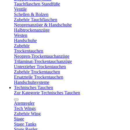
Tauchflaschen Standfüße
Ventile
Schellen & Bolzen
Zubehör Tauchflaschen
Neoprenanzüge & Handschuhe
Halbtrockenanzüge
Westen
Handschuhe
Zubehör
Trockentauchen
Neopren-Trockentauchanzüge
Trilaminat-Trockentauchanzüge
Unterzieher Trockentauchen
Zubehör Trockentauchen
Ersatzteile Trockentauchen
Handschuhsysteme
Technisches Tauchen
Zur Kategorie Technisches Tauchen
Atemregler
Tech Wings
Zubehör Wing
Stage
Stage Tanks
Stage Regler