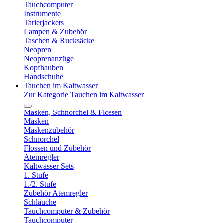
Tauchcomputer
Instrumente
Tarierjackets
Lampen & Zubehör
Taschen & Rucksäcke
Neopren
Neoprenanzüge
Kopfhauben
Handschuhe
Tauchen im Kaltwasser
Zur Kategorie Tauchen im Kaltwasser
Masken, Schnorchel & Flossen
Masken
Maskenzubehör
Schnorchel
Flossen und Zubehör
Atemregler
Kaltwasser Sets
1. Stufe
1./2. Stufe
Zubehör Atemregler
Schläuche
Tauchcomputer & Zubehör
Tauchcomputer