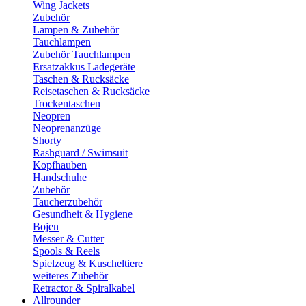
Wing Jackets
Zubehör
Lampen & Zubehör
Tauchlampen
Zubehör Tauchlampen
Ersatzakkus Ladegeräte
Taschen & Rucksäcke
Reisetaschen & Rucksäcke
Trockentaschen
Neopren
Neoprenanzüge
Shorty
Rashguard / Swimsuit
Kopfhauben
Handschuhe
Zubehör
Taucherzubehör
Gesundheit & Hygiene
Bojen
Messer & Cutter
Spools & Reels
Spielzeug & Kuscheltiere
weiteres Zubehör
Retractor & Spiralkabel
Allrounder