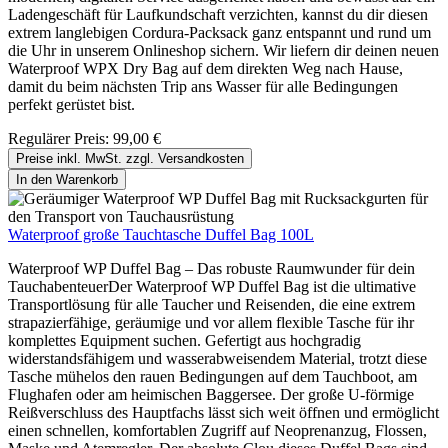
Ladengeschäft für Laufkundschaft verzichten, kannst du dir diesen
extrem langlebigen Cordura-Packsack ganz entspannt und rund um
die Uhr in unserem Onlineshop sichern. Wir liefern dir deinen neuen
Waterproof WPX Dry Bag auf dem direkten Weg nach Hause,
damit du beim nächsten Trip ans Wasser für alle Bedingungen
perfekt gerüstet bist.
Regulärer Preis:
99,00 €
Preise inkl. MwSt. zzgl. Versandkosten
In den Warenkorb
Waterproof große Tauchtasche Duffel Bag 100L
Waterproof WP Duffel Bag – Das robuste Raumwunder für dein
TauchabenteuerDer Waterproof WP Duffel Bag ist die ultimative
Transportlösung für alle Taucher und Reisenden, die eine extrem
strapazierfähige, geräumige und vor allem flexible Tasche für ihr
komplettes Equipment suchen. Gefertigt aus hochgradig
widerstandsfähigem und wasserabweisendem Material, trotzt diese
Tasche mühelos den rauen Bedingungen auf dem Tauchboot, am
Flughafen oder am heimischen Baggersee. Der große U-förmige
Reißverschluss des Hauptfachs lässt sich weit öffnen und ermöglicht
einen schnellen, komfortablen Zugriff auf Neoprenanzug, Flossen,