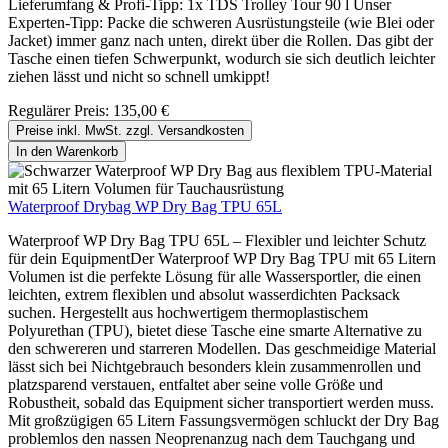
Lieferumfang & Profi-Tipp: 1x TDS Trolley Tour 90 l Unser
Experten-Tipp: Packe die schweren Ausrüstungsteile (wie Blei oder
Jacket) immer ganz nach unten, direkt über die Rollen. Das gibt der
Tasche einen tiefen Schwerpunkt, wodurch sie sich deutlich leichter
ziehen lässt und nicht so schnell umkippt!
Regulärer Preis:
135,00 €
Preise inkl. MwSt. zzgl. Versandkosten
In den Warenkorb
Waterproof Drybag WP Dry Bag TPU 65L
Waterproof WP Dry Bag TPU 65L – Flexibler und leichter Schutz
für dein EquipmentDer Waterproof WP Dry Bag TPU mit 65 Litern
Volumen ist die perfekte Lösung für alle Wassersportler, die einen
leichten, extrem flexiblen und absolut wasserdichten Packsack
suchen. Hergestellt aus hochwertigem thermoplastischem
Polyurethan (TPU), bietet diese Tasche eine smarte Alternative zu
den schwereren und starreren Modellen. Das geschmeidige Material
lässt sich bei Nichtgebrauch besonders klein zusammenrollen und
platzsparend verstauen, entfaltet aber seine volle Größe und
Robustheit, sobald das Equipment sicher transportiert werden muss.
Mit großzügigen 65 Litern Fassungsvermögen schluckt der Dry Bag
problemlos den nassen Neoprenanzug nach dem Tauchgang und