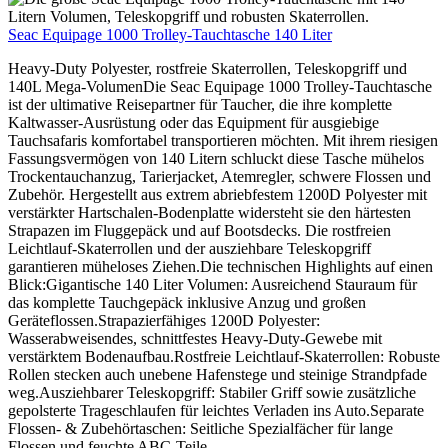
Seac Equipage 1000 Trolley-Tauchtasche 140 Liter
Heavy-Duty Polyester, rostfreie Skaterrollen, Teleskopgriff und
140L Mega-VolumenDie Seac Equipage 1000 Trolley-Tauchtasche
ist der ultimative Reisepartner für Taucher, die ihre komplette
Kaltwasser-Ausrüstung oder das Equipment für ausgiebige
Tauchsafaris komfortabel transportieren möchten. Mit ihrem riesigen
Fassungsvermögen von 140 Litern schluckt diese Tasche mühelos
Trockentauchanzug, Tarierjacket, Atemregler, schwere Flossen und
Zubehör. Hergestellt aus extrem abriebfestem 1200D Polyester mit
verstärkter Hartschalen-Bodenplatte widersteht sie den härtesten
Strapazen im Fluggepäck und auf Bootsdecks. Die rostfreien
Leichtlauf-Skaterrollen und der ausziehbare Teleskopgriff
garantieren müheloses Ziehen.Die technischen Highlights auf einen
Blick:Gigantische 140 Liter Volumen: Ausreichend Stauraum für
das komplette Tauchgepäck inklusive Anzug und großen
Geräteflossen.Strapazierfähiges 1200D Polyester:
Wasserabweisendes, schnittfestes Heavy-Duty-Gewebe mit
verstärktem Bodenaufbau.Rostfreie Leichtlauf-Skaterrollen: Robuste
Rollen stecken auch unebene Hafenstege und steinige Strandpfade
weg.Ausziehbarer Teleskopgriff: Stabiler Griff sowie zusätzliche
gepolsterte Trageschlaufen für leichtes Verladen ins Auto.Separate
Flossen- & Zubehörtaschen: Seitliche Spezialfächer für lange
Flossen und feuchte ABC-Teile.