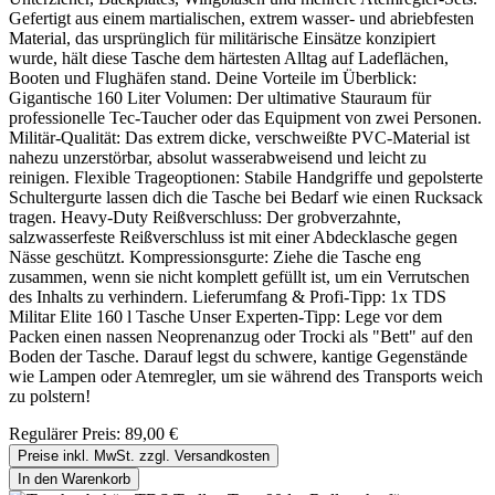
Gefertigt aus einem martialischen, extrem wasser- und abriebfesten
Material, das ursprünglich für militärische Einsätze konzipiert
wurde, hält diese Tasche dem härtesten Alltag auf Ladeflächen,
Booten und Flughäfen stand. Deine Vorteile im Überblick:
Gigantische 160 Liter Volumen: Der ultimative Stauraum für
professionelle Tec-Taucher oder das Equipment von zwei Personen.
Militär-Qualität: Das extrem dicke, verschweißte PVC-Material ist
nahezu unzerstörbar, absolut wasserabweisend und leicht zu
reinigen. Flexible Trageoptionen: Stabile Handgriffe und gepolsterte
Schultergurte lassen dich die Tasche bei Bedarf wie einen Rucksack
tragen. Heavy-Duty Reißverschluss: Der grobverzahnte,
salzwasserfeste Reißverschluss ist mit einer Abdecklasche gegen
Nässe geschützt. Kompressionsgurte: Ziehe die Tasche eng
zusammen, wenn sie nicht komplett gefüllt ist, um ein Verrutschen
des Inhalts zu verhindern. Lieferumfang & Profi-Tipp: 1x TDS
Militar Elite 160 l Tasche Unser Experten-Tipp: Lege vor dem
Packen einen nassen Neoprenanzug oder Trocki als "Bett" auf den
Boden der Tasche. Darauf legst du schwere, kantige Gegenstände
wie Lampen oder Atemregler, um sie während des Transports weich
zu polstern!
Regulärer Preis:
89,00 €
Preise inkl. MwSt. zzgl. Versandkosten
In den Warenkorb