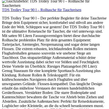
TDS Trolley Tour 90 l – Rolltasche für Tauchreisen
TDS Trolley Tour 90 l – Der perfekte Begleiter für deine Tauchreise
Bringe dein Equipment sicher, komfortabel und stilvoll ans andere
Ende der Welt. Schleppen war gestern! Der TDS Trolley Tour 90 l
ist die ultimative Reisetasche für Taucher, die viel unterwegs sind.
Mit satten 90 Litern Fassungsvermögen bietet diese durchdachte
Rolltasche problemlos Platz für dein gesamtes Equipment:
Tarierjacket, Atemregler, Neoprenanzug und sogar deine langen
Flossen. Die extrem robusten, leichtlaufenden Rollen meistern
Flughafenhallen genauso souverän wie unebene Stege am
Tauchboot. Das strapazierfähige Außenmaterial schützt deine
wertvolle Ausrüstung dabei sicher vor Stößen und Feuchtigkeit.
Deine Vorteile im Überblick: Riesiges Platzangebot (90 Liter):
Genug Stauraum für eine komplette Sporttauch-Ausrüstung plus
Kleidung. Robuste Rollen & Teleskopgriff: Für ein
kräfteschonendes Navigieren durch Flughäfen und über
unwegsames Gelände. Flossen-kompatibel: Das längliche Design
erlaubt das mühelose Verstauen der meisten handelsüblichen
Geräteflossen. Verstärkter Boden: Die starre Bodenplatte und
Kantenschützer bewahren die Tasche vor Abrieb beim Ziehen und
Abstellen. Zusätzliche Außentaschen: Perfekt für Reisedokumente,
Logbücher oder Kleinteile, an die du schnell herankommen musst.