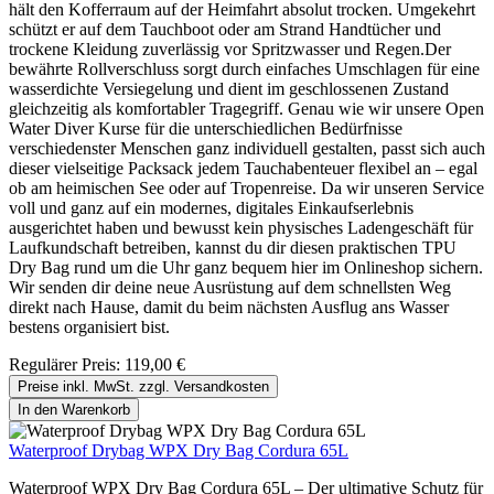
hält den Kofferraum auf der Heimfahrt absolut trocken. Umgekehrt
schützt er auf dem Tauchboot oder am Strand Handtücher und
trockene Kleidung zuverlässig vor Spritzwasser und Regen.Der
bewährte Rollverschluss sorgt durch einfaches Umschlagen für eine
wasserdichte Versiegelung und dient im geschlossenen Zustand
gleichzeitig als komfortabler Tragegriff. Genau wie wir unsere Open
Water Diver Kurse für die unterschiedlichen Bedürfnisse
verschiedenster Menschen ganz individuell gestalten, passt sich auch
dieser vielseitige Packsack jedem Tauchabenteuer flexibel an – egal
ob am heimischen See oder auf Tropenreise. Da wir unseren Service
voll und ganz auf ein modernes, digitales Einkaufserlebnis
ausgerichtet haben und bewusst kein physisches Ladengeschäft für
Laufkundschaft betreiben, kannst du dir diesen praktischen TPU
Dry Bag rund um die Uhr ganz bequem hier im Onlineshop sichern.
Wir senden dir deine neue Ausrüstung auf dem schnellsten Weg
direkt nach Hause, damit du beim nächsten Ausflug ans Wasser
bestens organisiert bist.
Regulärer Preis:
119,00 €
Preise inkl. MwSt. zzgl. Versandkosten
In den Warenkorb
Waterproof Drybag WPX Dry Bag Cordura 65L
Waterproof WPX Dry Bag Cordura 65L – Der ultimative Schutz für