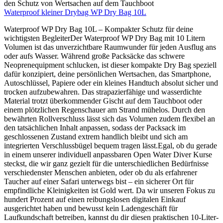
Waterproof kleiner Drybag WP Dry Bag 10L
Waterproof WP Dry Bag 10L – Kompakter Schutz für deine
wichtigsten BegleiterDer Waterproof WP Dry Bag mit 10 Litern
Volumen ist das unverzichtbare Raumwunder für jeden Ausflug ans
oder aufs Wasser. Während große Packsäcke das schwere
Neoprenequipment schlucken, ist dieser kompakte Dry Bag speziell
dafür konzipiert, deine persönlichen Wertsachen, das Smartphone,
Autoschlüssel, Papiere oder ein kleines Handtuch absolut sicher und
trocken aufzubewahren. Das strapazierfähige und wasserdichte
Material trotzt überkommender Gischt auf dem Tauchboot oder
einem plötzlichen Regenschauer am Strand mühelos. Durch den
bewährten Rollverschluss lässt sich das Volumen zudem flexibel an
den tatsächlichen Inhalt anpassen, sodass der Packsack im
geschlossenen Zustand extrem handlich bleibt und sich am
integrierten Verschlussbügel bequem tragen lässt.Egal, ob du gerade
in einem unserer individuell anpassbaren Open Water Diver Kurse
steckst, die wir ganz gezielt für die unterschiedlichen Bedürfnisse
verschiedenster Menschen anbieten, oder ob du als erfahrener
Taucher auf einer Safari unterwegs bist – ein sicherer Ort für
empfindliche Kleinigkeiten ist Gold wert. Da wir unseren Fokus zu
hundert Prozent auf einen reibungslosen digitalen Einkauf
ausgerichtet haben und bewusst kein Ladengeschäft für
Laufkundschaft betreiben, kannst du dir diesen praktischen 10-Liter-