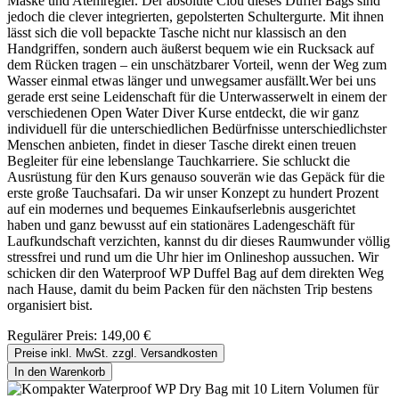
Maske und Atemregler. Der absolute Clou dieses Duffel Bags sind
jedoch die clever integrierten, gepolsterten Schultergurte. Mit ihnen
lässt sich die voll bepackte Tasche nicht nur klassisch an den
Handgriffen, sondern auch äußerst bequem wie ein Rucksack auf
dem Rücken tragen – ein unschätzbarer Vorteil, wenn der Weg zum
Wasser einmal etwas länger und unwegsamer ausfällt.Wer bei uns
gerade erst seine Leidenschaft für die Unterwasserwelt in einem der
verschiedenen Open Water Diver Kurse entdeckt, die wir ganz
individuell für die unterschiedlichen Bedürfnisse unterschiedlichster
Menschen anbieten, findet in dieser Tasche direkt einen treuen
Begleiter für eine lebenslange Tauchkarriere. Sie schluckt die
Ausrüstung für den Kurs genauso souverän wie das Gepäck für die
erste große Tauchsafari. Da wir unser Konzept zu hundert Prozent
auf ein modernes und bequemes Einkaufserlebnis ausgerichtet
haben und ganz bewusst auf ein stationäres Ladengeschäft für
Laufkundschaft verzichten, kannst du dir dieses Raumwunder völlig
stressfrei und rund um die Uhr hier im Onlineshop aussuchen. Wir
schicken dir den Waterproof WP Duffel Bag auf dem direkten Weg
nach Hause, damit du beim Packen für den nächsten Trip bestens
organisiert bist.
Regulärer Preis:
149,00 €
Preise inkl. MwSt. zzgl. Versandkosten
In den Warenkorb