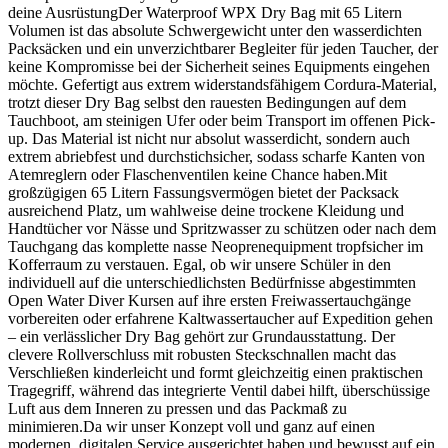
deine AusrüstungDer Waterproof WPX Dry Bag mit 65 Litern
Volumen ist das absolute Schwergewicht unter den wasserdichten
Packsäcken und ein unverzichtbarer Begleiter für jeden Taucher, der
keine Kompromisse bei der Sicherheit seines Equipments eingehen
möchte. Gefertigt aus extrem widerstandsfähigem Cordura-Material,
trotzt dieser Dry Bag selbst den rauesten Bedingungen auf dem
Tauchboot, am steinigen Ufer oder beim Transport im offenen Pick-
up. Das Material ist nicht nur absolut wasserdicht, sondern auch
extrem abriebfest und durchstichsicher, sodass scharfe Kanten von
Atemreglern oder Flaschenventilen keine Chance haben.Mit
großzügigen 65 Litern Fassungsvermögen bietet der Packsack
ausreichend Platz, um wahlweise deine trockene Kleidung und
Handtücher vor Nässe und Spritzwasser zu schützen oder nach dem
Tauchgang das komplette nasse Neoprenequipment tropfsicher im
Kofferraum zu verstauen. Egal, ob wir unsere Schüler in den
individuell auf die unterschiedlichsten Bedürfnisse abgestimmten
Open Water Diver Kursen auf ihre ersten Freiwassertauchgänge
vorbereiten oder erfahrene Kaltwassertaucher auf Expedition gehen
– ein verlässlicher Dry Bag gehört zur Grundausstattung. Der
clevere Rollverschluss mit robusten Steckschnallen macht das
Verschließen kinderleicht und formt gleichzeitig einen praktischen
Tragegriff, während das integrierte Ventil dabei hilft, überschüssige
Luft aus dem Inneren zu pressen und das Packmaß zu
minimieren.Da wir unser Konzept voll und ganz auf einen
modernen, digitalen Service ausgerichtet haben und bewusst auf ein