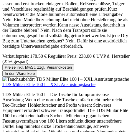
lassen und erst trocken einlagern. Rollen, Reißverschlüsse, Träger
und Verschlüsse regelmäßig auf Beschädigungen prüfen.Kurz
beantwortetIst die Modellnummer automatisch eine Literangabe?
Nein. Eine Modellbezeichnung darf nicht ohne Herstellerangabe als
Volumen interpretiert werden.Kann nasse Ausrüstung dauerhaft in
der Tasche bleiben? Nein. Nach dem Transport sollte sie
entnommen, gespült und vollständig getrocknet werden.Ist jede Dry
Bag zum Untertauchen geeignet? Nein. Dafür ist eine ausdrücklich
bestätigte Unterwasserfreigabe erforderlich.
Verkaufspreis:
178,50 €
Regulärer Preis:
238,00 €
UVP d. Hersteller
(25% gespart)
Preise inkl. MwSt. zzgl. Versandkosten
In den Warenkorb
TDS Militar Elite 160 l – XXL Ausrüstungstasche
TDS Militar Elite 160 l – Die Tasche für kompromisslose
Ausrüstung Wenn eine normale Tasche einfach nicht mehr reicht.
Tec-Taucher, Höhlenforscher und Profis wissen: Schweres
Equipment erfordert schwere Transportmittel. Die TDS Militar Elite
160 l macht keine halben Sachen. Mit einem gigantischen
Fassungsvermögen von 160 Litern schluckt dieser unzerstörbare
Duffel Bag mühelos dicke Trockentauchanzüge, schwere
Unterzieher, Backplates, Wingblasen und mehrere Atemregler-Sets.