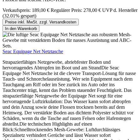
Verkaufspreis:
189,00 €
Regulärer Preis:
278,00 €
UVP d. Hersteller
(32.01% gespart)
Preise inkl. MwSt. zzgl. Versandkosten
In den Warenkorb
Seac Equipage Net Netztasche
Strapazierfähiges Netzgewebe, abriebfester Boden und
hervorragendes Abtropfen im Boot und am StrandDie Seac
Equipage Net Netztasche ist die clevere Transport-Lösung für nasse
Tauch- und Schnorchelausrüstung. Wer sein Equipment nach dem
Tauchgang am Riff oder im See zurück ins Auto oder ins
Tauchcenter trägt, kennt das Problem stauender Feuchtigkeit. Das
strapazierfähige Netzgewebe der Equipage Net sorgt für eine
hervorragende Luftzirkulation: Das Wasser kann sofort abtropfen
und dein Anzug sowie deine Flossen trocknen bereits auf dem
Heimweg. Der verstärkte Boden aus dichtem Polyester schützt vor
Schäden, wenn du die Tasche auf rauen Felsen oder Hafenstegen
abstellst.Die technischen Highlights auf einen
Blick:Schnelltrocknendes Mesh-Gewebe: Luftdurchlässiges
Spezialnetz verhindert Gerüche und lässt Wasser sofort