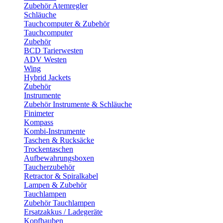
Zubehör Atemregler
Schläuche
Tauchcomputer & Zubehör
Tauchcomputer
Zubehör
BCD Tarierwesten
ADV Westen
Wing
Hybrid Jackets
Zubehör
Instrumente
Zubehör Instrumente & Schläuche
Finimeter
Kompass
Kombi-Instrumente
Taschen & Rucksäcke
Trockentaschen
Aufbewahrungsboxen
Taucherzubehör
Retractor & Spiralkabel
Lampen & Zubehör
Tauchlampen
Zubehör Tauchlampen
Ersatzakkus / Ladegeräte
Kopfhauben