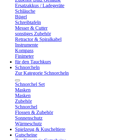
Ersatzakkus / Ladegeräte
Schläuche
Bügel
Schreibtafeln
Messer & Cutter
sonstiges Zubehör
Retractor & Spiralkabel
Instrumente
Kompass
Finimeter
für den Tauchkurs
Schnorcheln
Zur Kategorie Schnorcheln
Schnorchel Set
Masken
Masken
Zubehör
Schnorchel
Flossen & Zubehör
Sonnenschutz
Wärmeschutz
Spielzeug & Kuscheltiere
Gutscheine