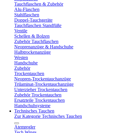
Tauchflaschen & Zubehör
Alu-Flaschen
Stahlflaschen
Doppel-Tauchgeräte
Tauchflaschen Standfüße
Ventile
Schellen & Bolzen
Zubehör Tauchflaschen
Neoprenanzüge & Handschuhe
Halbtrockenanzüge
Westen
Handschuhe
Zubehör
Trockentauchen
Neopren-Trockentauchanzüge
Trilaminat-Trockentauchanzüge
Unterzieher Trockentauchen
Zubehör Trockentauchen
Ersatzteile Trockentauchen
Handschuhsysteme
Technisches Tauchen
Zur Kategorie Technisches Tauchen
Atemregler
Tech Wings