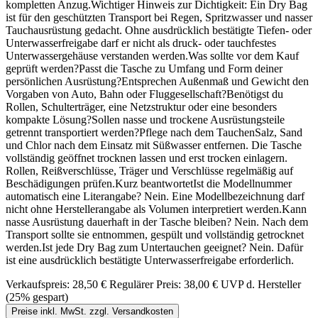
kompletten Anzug.Wichtiger Hinweis zur Dichtigkeit: Ein Dry Bag
ist für den geschützten Transport bei Regen, Spritzwasser und nasser
Tauchausrüstung gedacht. Ohne ausdrücklich bestätigte Tiefen- oder
Unterwasserfreigabe darf er nicht als druck- oder tauchfestes
Unterwassergehäuse verstanden werden.Was sollte vor dem Kauf
geprüft werden?Passt die Tasche zu Umfang und Form deiner
persönlichen Ausrüstung?Entsprechen Außenmaß und Gewicht den
Vorgaben von Auto, Bahn oder Fluggesellschaft?Benötigst du
Rollen, Schulterträger, eine Netzstruktur oder eine besonders
kompakte Lösung?Sollen nasse und trockene Ausrüstungsteile
getrennt transportiert werden?Pflege nach dem TauchenSalz, Sand
und Chlor nach dem Einsatz mit Süßwasser entfernen. Die Tasche
vollständig geöffnet trocknen lassen und erst trocken einlagern.
Rollen, Reißverschlüsse, Träger und Verschlüsse regelmäßig auf
Beschädigungen prüfen.Kurz beantwortetIst die Modellnummer
automatisch eine Literangabe? Nein. Eine Modellbezeichnung darf
nicht ohne Herstellerangabe als Volumen interpretiert werden.Kann
nasse Ausrüstung dauerhaft in der Tasche bleiben? Nein. Nach dem
Transport sollte sie entnommen, gespült und vollständig getrocknet
werden.Ist jede Dry Bag zum Untertauchen geeignet? Nein. Dafür
ist eine ausdrücklich bestätigte Unterwasserfreigabe erforderlich.
Verkaufspreis:
28,50 €
Regulärer Preis:
38,00 €
UVP d. Hersteller
(25% gespart)
Preise inkl. MwSt. zzgl. Versandkosten