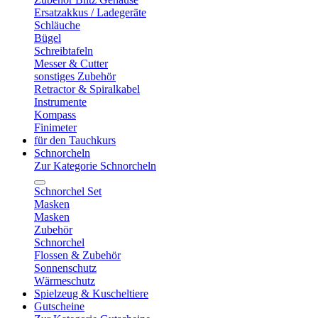
Ersatzakkus / Ladegeräte
Schläuche
Bügel
Schreibtafeln
Messer & Cutter
sonstiges Zubehör
Retractor & Spiralkabel
Instrumente
Kompass
Finimeter
für den Tauchkurs
Schnorcheln
Zur Kategorie Schnorcheln
Schnorchel Set
Masken
Masken
Zubehör
Schnorchel
Flossen & Zubehör
Sonnenschutz
Wärmeschutz
Spielzeug & Kuscheltiere
Gutscheine