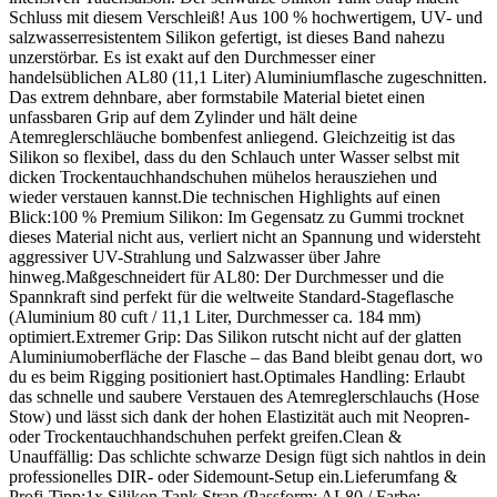
Schluss mit diesem Verschleiß! Aus 100 % hochwertigem, UV- und
salzwasserresistentem Silikon gefertigt, ist dieses Band nahezu
unzerstörbar. Es ist exakt auf den Durchmesser einer
handelsüblichen AL80 (11,1 Liter) Aluminiumflasche zugeschnitten.
Das extrem dehnbare, aber formstabile Material bietet einen
unfassbaren Grip auf dem Zylinder und hält deine
Atemreglerschläuche bombenfest anliegend. Gleichzeitig ist das
Silikon so flexibel, dass du den Schlauch unter Wasser selbst mit
dicken Trockentauchhandschuhen mühelos herausziehen und
wieder verstauen kannst.Die technischen Highlights auf einen
Blick:100 % Premium Silikon: Im Gegensatz zu Gummi trocknet
dieses Material nicht aus, verliert nicht an Spannung und widersteht
aggressiver UV-Strahlung und Salzwasser über Jahre
hinweg.Maßgeschneidert für AL80: Der Durchmesser und die
Spannkraft sind perfekt für die weltweite Standard-Stageflasche
(Aluminium 80 cuft / 11,1 Liter, Durchmesser ca. 184 mm)
optimiert.Extremer Grip: Das Silikon rutscht nicht auf der glatten
Aluminiumoberfläche der Flasche – das Band bleibt genau dort, wo
du es beim Rigging positioniert hast.Optimales Handling: Erlaubt
das schnelle und saubere Verstauen des Atemreglerschlauchs (Hose
Stow) und lässt sich dank der hohen Elastizität auch mit Neopren-
oder Trockentauchhandschuhen perfekt greifen.Clean &
Unauffällig: Das schlichte schwarze Design fügt sich nahtlos in dein
professionelles DIR- oder Sidemount-Setup ein.Lieferumfang &
Profi-Tipp:1x Silikon Tank Strap (Passform: AL80 / Farbe: