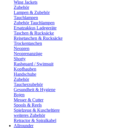
Wing Jackets
Zubehör
Lampen & Zubehör
Tauchlampen
Zubehör Tauchlampen
Ersatzakkus Ladegeräte
Taschen & Rucksäcke
Reisetaschen & Rucksäcke
Trockentaschen
Neopren
Neoprenanzüge
Shorty
Rashguard / Swimsuit
Kopfhauben
Handschuhe
Zubehör
Taucherzubehör
Gesundheit & Hygiene
Bojen
Messer & Cutter
Spools & Reels
Spielzeug & Kuscheltiere
weiteres Zubehör
Retractor & Spiralkabel
Allrounder