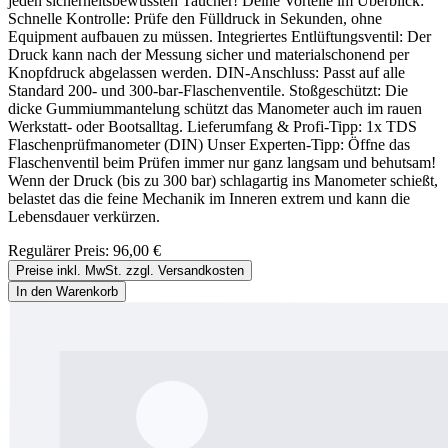
jeden sicherheitsbewussten Taucher! Deine Vorteile im Überblick:
Schnelle Kontrolle: Prüfe den Fülldruck in Sekunden, ohne
Equipment aufbauen zu müssen. Integriertes Entlüftungsventil: Der
Druck kann nach der Messung sicher und materialschonend per
Knopfdruck abgelassen werden. DIN-Anschluss: Passt auf alle
Standard 200- und 300-bar-Flaschenventile. Stoßgeschützt: Die
dicke Gummiummantelung schützt das Manometer auch im rauen
Werkstatt- oder Bootsalltag. Lieferumfang & Profi-Tipp: 1x TDS
Flaschenprüfmanometer (DIN) Unser Experten-Tipp: Öffne das
Flaschenventil beim Prüfen immer nur ganz langsam und behutsam!
Wenn der Druck (bis zu 300 bar) schlagartig ins Manometer schießt,
belastet das die feine Mechanik im Inneren extrem und kann die
Lebensdauer verkürzen.
Regulärer Preis:
96,00 €
Preise inkl. MwSt. zzgl. Versandkosten
In den Warenkorb