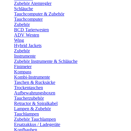
Zubehör Atemregler
Schläuche
Tauchcomputer & Zubehör
Tauchcomputer
Zubehör
BCD Tarierwesten
ADV Westen
Wing
Hybrid Jackets
Zubehör
Instrumente
Zubehör Instrumente & Schläuche
Finimeter
Kompass
Kombi-Instrumente
Taschen & Rucksäcke
Trockentaschen
Aufbewahrungsboxen
Taucherzubehör
Retractor & Spiralkabel
Lampen & Zubehör
Tauchlampen
Zubehör Tauchlampen
Ersatzakkus / Ladegeräte
Kopfhauben