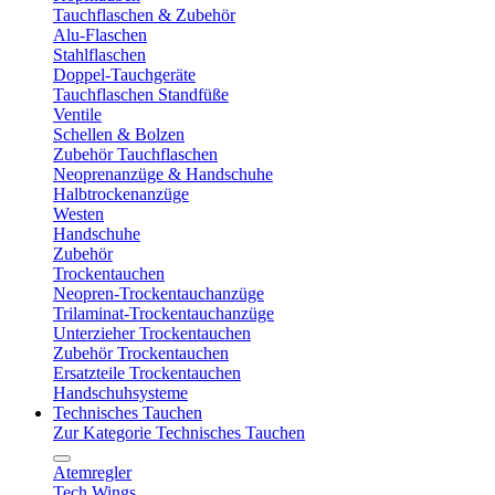
Tauchflaschen & Zubehör
Alu-Flaschen
Stahlflaschen
Doppel-Tauchgeräte
Tauchflaschen Standfüße
Ventile
Schellen & Bolzen
Zubehör Tauchflaschen
Neoprenanzüge & Handschuhe
Halbtrockenanzüge
Westen
Handschuhe
Zubehör
Trockentauchen
Neopren-Trockentauchanzüge
Trilaminat-Trockentauchanzüge
Unterzieher Trockentauchen
Zubehör Trockentauchen
Ersatzteile Trockentauchen
Handschuhsysteme
Technisches Tauchen
Zur Kategorie Technisches Tauchen
Atemregler
Tech Wings