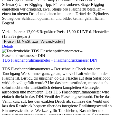
Schwarz) Unser Rigging-Tipp: Für ein sauberes Stage-Rigging
empfehlen wir dringend, zwei Straps pro Flasche zu bestellen –
einen im oberen Drittel und einen im unteren Drittel des Zylinders.
So liegt der Schlauch optimal an und bildet keinen gefährlichen
Bogen!
Verkaufspreis:
13,00 €
Regulärer Preis:
15,00 €
UVP d. Hersteller
(13.33% gespart)
Preise inkl. MwSt. zzgl. Versandkosten
Details
TDS Flaschenprüfmanometer – Flaschendruckmesser DIN
TDS Flaschenprüfmanometer – Der schnelle Check vor dem
Tauchgang Weiß immer ganz genau, wie viel Luft wirklich in der
Flasche ist. Bist du dir unsicher, ob die Flasche auf dem Safariboot
wirklich voll gefüllt wurde? Um das herauszufinden, musst du ab
sofort nicht mehr umständlich deinen kompletten Atemregler
auspacken und montieren. Das TDS Flaschenprüfmanometer wird
einfach direkt in das DIN-Ventil der Flasche geschraubt. Drehe das
Ventil kurz auf, lies den exakten Druck ab, schließe das Ventil und
lass den Restdruck bequem über das integrierte Entlüftungsventil ab.
Ein unverzichtbares Werkzeug für Tauchlehrer, Basenleiter und