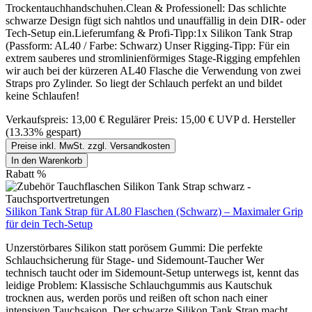
Trockentauchhandschuhen.Clean & Professionell: Das schlichte
schwarze Design fügt sich nahtlos und unauffällig in dein DIR- oder
Tech-Setup ein.Lieferumfang & Profi-Tipp:1x Silikon Tank Strap
(Passform: AL40 / Farbe: Schwarz) Unser Rigging-Tipp: Für ein
extrem sauberes und stromlinienförmiges Stage-Rigging empfehlen
wir auch bei der kürzeren AL40 Flasche die Verwendung von zwei
Straps pro Zylinder. So liegt der Schlauch perfekt an und bildet
keine Schlaufen!
Verkaufspreis:
13,00 €
Regulärer Preis:
15,00 €
UVP d. Hersteller
(13.33% gespart)
Preise inkl. MwSt. zzgl. Versandkosten
In den Warenkorb
Rabatt
%
Silikon Tank Strap für AL80 Flaschen (Schwarz) – Maximaler Grip
für dein Tech-Setup
Unzerstörbares Silikon statt porösem Gummi: Die perfekte
Schlauchsicherung für Stage- und Sidemount-Taucher Wer
technisch taucht oder im Sidemount-Setup unterwegs ist, kennt das
leidige Problem: Klassische Schlauchgummis aus Kautschuk
trocknen aus, werden porös und reißen oft schon nach einer
intensiven Tauchsaison. Der schwarze Silikon Tank Strap macht