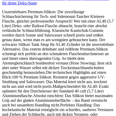
für deine Deko-Stage
Unzerstörbares Premium-Silikon: Die zuverlässige
Schlauchsicherung für Tech- und Sidemount-Taucher Kleinere
Flasche, gleicher professioneller Anspruch! Wer mit einer AL40 (5,7
Liter) Deko- oder Bailout-Flasche abtaucht, braucht eine absolut
verlässliche Schlauchführung. Klassische Kautschuk-Gummis
werden durch Sonne und Salzwasser schnell porös und reißen
genau dann, wenn man es am wenigsten gebrauchen kann. Der
schwarze Silikon Tank Strap für AL40 Zylinder ist die unzerstörbare
Alternative. Das extrem dehnbare und reißfeste Premium-Silikon
schmiegt sich perfekt an den schmaleren Flaschendurchmesser an
und bietet einen überragenden Grip. So bleibt dein
Atemreglerschlauch bombenfest verstaut (Hose Stowing), lässt sich
aber unter Wasser selbst mit dicken Trockentauchhandschuhen
geschmeidig herausziehen.Die technischen Highlights auf einen
Blick:100 % Premium Silikon: Resistent gegen aggressive UV-
Strahlung und Salzwasser. Das Material leiert nicht aus, trocknet
nicht aus und wird nicht porös.Maßgeschneidert für AL40: Exakt
optimiert für den Durchmesser der Standard 40 cuft (5,7 Liter)
Aluminiumflasche.Absolut rutschfest: Das Silikon bietet maximalen
Grip auf der glatten Aluminiumoberfläche – das Band verrutscht
auch bei unsanftem Handling nicht.Perfektes Handling: Das
hochelastische Material ermöglicht ein schnelles, sauberes Verstauen
und Ziehen der Schläuche, auch mit dicken Neopren- oder