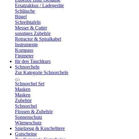
Ersatzakkus / Ladegeräte
Schläuche
Bügel
Schreibtafeln
Messer & Cutter
sonstiges Zubehör
Retractor & Spiralkabel
Instrumente
Kompass
Finimeter
für den Tauchkurs
Schnorcheln
Zur Kategorie Schnorcheln
Schnorchel Set
Masken
Masken
Zubehör
Schnorchel
Flossen & Zubehör
Sonnenschutz
Wärmeschutz
Spielzeug & Kuscheltiere
Gutscheine