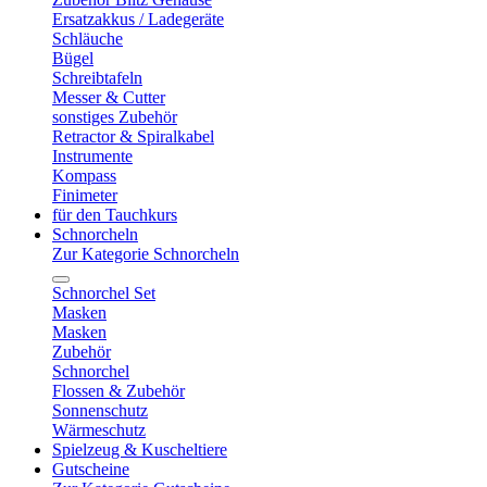
Ersatzakkus / Ladegeräte
Schläuche
Bügel
Schreibtafeln
Messer & Cutter
sonstiges Zubehör
Retractor & Spiralkabel
Instrumente
Kompass
Finimeter
für den Tauchkurs
Schnorcheln
Zur Kategorie Schnorcheln
Schnorchel Set
Masken
Masken
Zubehör
Schnorchel
Flossen & Zubehör
Sonnenschutz
Wärmeschutz
Spielzeug & Kuscheltiere
Gutscheine