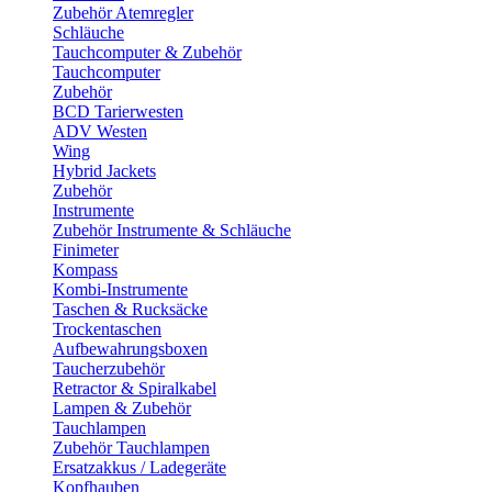
Zubehör Atemregler
Schläuche
Tauchcomputer & Zubehör
Tauchcomputer
Zubehör
BCD Tarierwesten
ADV Westen
Wing
Hybrid Jackets
Zubehör
Instrumente
Zubehör Instrumente & Schläuche
Finimeter
Kompass
Kombi-Instrumente
Taschen & Rucksäcke
Trockentaschen
Aufbewahrungsboxen
Taucherzubehör
Retractor & Spiralkabel
Lampen & Zubehör
Tauchlampen
Zubehör Tauchlampen
Ersatzakkus / Ladegeräte
Kopfhauben