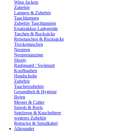
Wing Jackets
Zubehör
Lampen & Zubehör
Tauchlampen
Zubehör Tauchlampen
Ersatzakkus Ladegeräte
Taschen & Rucksäcke
Reisetaschen & Rucksäcke
Trockentaschen
Neopren
Neoprenanzüge
Shorty
Rashguard / Swimsuit
Kopfhauben
Handschuhe
Zubehör
Taucherzubehör
Gesundheit & Hygiene
Bojen
Messer & Cutter
Spools & Reels
Spielzeug & Kuscheltiere
weiteres Zubehör
Retractor & Spiralkabel
Allrounder