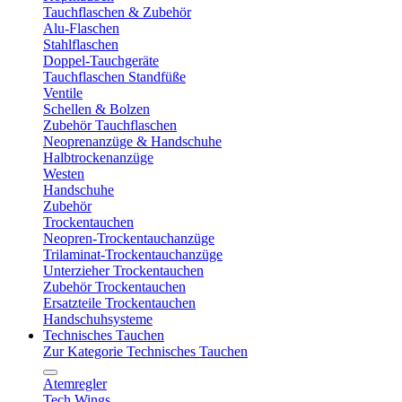
Tauchflaschen & Zubehör
Alu-Flaschen
Stahlflaschen
Doppel-Tauchgeräte
Tauchflaschen Standfüße
Ventile
Schellen & Bolzen
Zubehör Tauchflaschen
Neoprenanzüge & Handschuhe
Halbtrockenanzüge
Westen
Handschuhe
Zubehör
Trockentauchen
Neopren-Trockentauchanzüge
Trilaminat-Trockentauchanzüge
Unterzieher Trockentauchen
Zubehör Trockentauchen
Ersatzteile Trockentauchen
Handschuhsysteme
Technisches Tauchen
Zur Kategorie Technisches Tauchen
Atemregler
Tech Wings