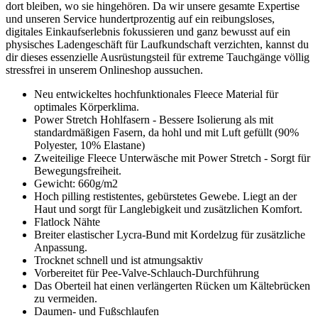
dort bleiben, wo sie hingehören. Da wir unsere gesamte Expertise
und unseren Service hundertprozentig auf ein reibungsloses,
digitales Einkaufserlebnis fokussieren und ganz bewusst auf ein
physisches Ladengeschäft für Laufkundschaft verzichten, kannst du
dir dieses essenzielle Ausrüstungsteil für extreme Tauchgänge völlig
stressfrei in unserem Onlineshop aussuchen.
Neu entwickeltes hochfunktionales Fleece Material für
optimales Körperklima.
Power Stretch Hohlfasern - Bessere Isolierung als mit
standardmäßigen Fasern, da hohl und mit Luft gefüllt (90%
Polyester, 10% Elastane)
Zweiteilige Fleece Unterwäsche mit Power Stretch - Sorgt für
Bewegungsfreiheit.
Gewicht: 660g/m2
Hoch pilling restistentes, gebürstetes Gewebe. Liegt an der
Haut und sorgt für Langlebigkeit und zusätzlichen Komfort.
Flatlock Nähte
Breiter elastischer Lycra-Bund mit Kordelzug für zusätzliche
Anpassung.
Trocknet schnell und ist atmungsaktiv
Vorbereitet für Pee-Valve-Schlauch-Durchführung
Das Oberteil hat einen verlängerten Rücken um Kältebrücken
zu vermeiden.
Daumen- und Fußschlaufen