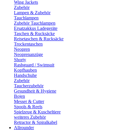
Wing Jackets
Zubehör
Lampen & Zubehör
Tauchlampen
Zubehör Tauchlampen
Ersatzakkus Ladegeräte
Taschen & Rucksäcke
Reisetaschen & Rucksäcke
Trockentaschen
Neopren
Neoprenanzüge
Shorty
Rashguard / Swimsuit
Kopfhauben
Handschuhe
Zubehör
Taucherzubehör
Gesundheit & Hygiene
Bojen
Messer & Cutter
Spools & Reels
Spielzeug & Kuscheltiere
weiteres Zubehör
Retractor & Spiralkabel
Allrounder