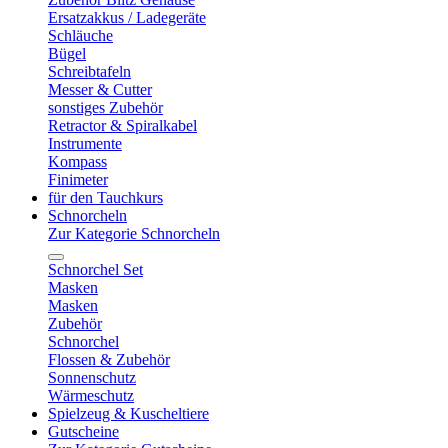
Ersatzakkus / Ladegeräte
Schläuche
Bügel
Schreibtafeln
Messer & Cutter
sonstiges Zubehör
Retractor & Spiralkabel
Instrumente
Kompass
Finimeter
für den Tauchkurs
Schnorcheln
Zur Kategorie Schnorcheln
Schnorchel Set
Masken
Masken
Zubehör
Schnorchel
Flossen & Zubehör
Sonnenschutz
Wärmeschutz
Spielzeug & Kuscheltiere
Gutscheine