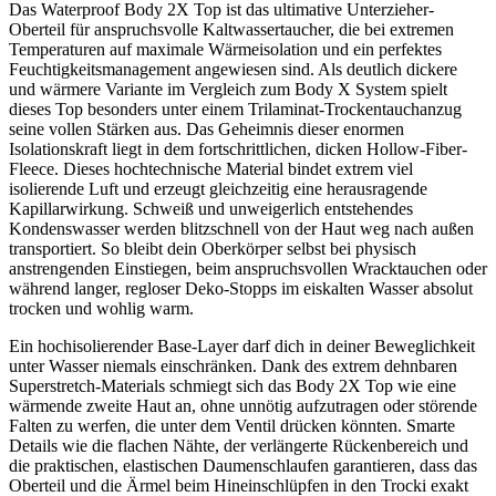
Das Waterproof Body 2X Top ist das ultimative Unterzieher-
Oberteil für anspruchsvolle Kaltwassertaucher, die bei extremen
Temperaturen auf maximale Wärmeisolation und ein perfektes
Feuchtigkeitsmanagement angewiesen sind. Als deutlich dickere
und wärmere Variante im Vergleich zum Body X System spielt
dieses Top besonders unter einem Trilaminat-Trockentauchanzug
seine vollen Stärken aus. Das Geheimnis dieser enormen
Isolationskraft liegt in dem fortschrittlichen, dicken Hollow-Fiber-
Fleece. Dieses hochtechnische Material bindet extrem viel
isolierende Luft und erzeugt gleichzeitig eine herausragende
Kapillarwirkung. Schweiß und unweigerlich entstehendes
Kondenswasser werden blitzschnell von der Haut weg nach außen
transportiert. So bleibt dein Oberkörper selbst bei physisch
anstrengenden Einstiegen, beim anspruchsvollen Wracktauchen oder
während langer, regloser Deko-Stopps im eiskalten Wasser absolut
trocken und wohlig warm.
Ein hochisolierender Base-Layer darf dich in deiner Beweglichkeit
unter Wasser niemals einschränken. Dank des extrem dehnbaren
Superstretch-Materials schmiegt sich das Body 2X Top wie eine
wärmende zweite Haut an, ohne unnötig aufzutragen oder störende
Falten zu werfen, die unter dem Ventil drücken könnten. Smarte
Details wie die flachen Nähte, der verlängerte Rückenbereich und
die praktischen, elastischen Daumenschlaufen garantieren, dass das
Oberteil und die Ärmel beim Hineinschlüpfen in den Trocki exakt