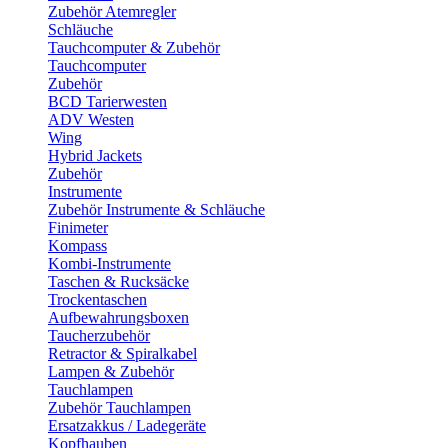
Zubehör Atemregler
Schläuche
Tauchcomputer & Zubehör
Tauchcomputer
Zubehör
BCD Tarierwesten
ADV Westen
Wing
Hybrid Jackets
Zubehör
Instrumente
Zubehör Instrumente & Schläuche
Finimeter
Kompass
Kombi-Instrumente
Taschen & Rucksäcke
Trockentaschen
Aufbewahrungsboxen
Taucherzubehör
Retractor & Spiralkabel
Lampen & Zubehör
Tauchlampen
Zubehör Tauchlampen
Ersatzakkus / Ladegeräte
Kopfhauben