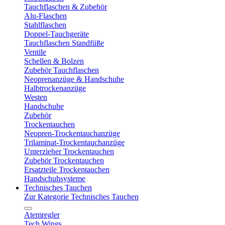
Tauchflaschen & Zubehör
Alu-Flaschen
Stahlflaschen
Doppel-Tauchgeräte
Tauchflaschen Standfüße
Ventile
Schellen & Bolzen
Zubehör Tauchflaschen
Neoprenanzüge & Handschuhe
Halbtrockenanzüge
Westen
Handschuhe
Zubehör
Trockentauchen
Neopren-Trockentauchanzüge
Trilaminat-Trockentauchanzüge
Unterzieher Trockentauchen
Zubehör Trockentauchen
Ersatzteile Trockentauchen
Handschuhsysteme
Technisches Tauchen
Zur Kategorie Technisches Tauchen
Atemregler
Tech Wings