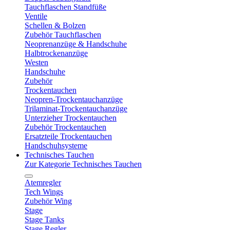
Tauchflaschen Standfüße
Ventile
Schellen & Bolzen
Zubehör Tauchflaschen
Neoprenanzüge & Handschuhe
Halbtrockenanzüge
Westen
Handschuhe
Zubehör
Trockentauchen
Neopren-Trockentauchanzüge
Trilaminat-Trockentauchanzüge
Unterzieher Trockentauchen
Zubehör Trockentauchen
Ersatzteile Trockentauchen
Handschuhsysteme
Technisches Tauchen
Zur Kategorie Technisches Tauchen
Atemregler
Tech Wings
Zubehör Wing
Stage
Stage Tanks
Stage Regler