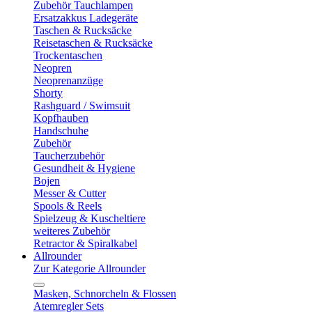
Zubehör Tauchlampen
Ersatzakkus Ladegeräte
Taschen & Rucksäcke
Reisetaschen & Rucksäcke
Trockentaschen
Neopren
Neoprenanzüge
Shorty
Rashguard / Swimsuit
Kopfhauben
Handschuhe
Zubehör
Taucherzubehör
Gesundheit & Hygiene
Bojen
Messer & Cutter
Spools & Reels
Spielzeug & Kuscheltiere
weiteres Zubehör
Retractor & Spiralkabel
Allrounder
Zur Kategorie Allrounder
Masken, Schnorcheln & Flossen
Atemregler Sets