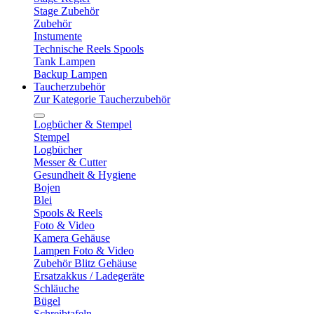
Stage Zubehör
Zubehör
Instumente
Technische Reels Spools
Tank Lampen
Backup Lampen
Taucherzubehör
Zur Kategorie Taucherzubehör
Logbücher & Stempel
Stempel
Logbücher
Messer & Cutter
Gesundheit & Hygiene
Bojen
Blei
Spools & Reels
Foto & Video
Kamera Gehäuse
Lampen Foto & Video
Zubehör Blitz Gehäuse
Ersatzakkus / Ladegeräte
Schläuche
Bügel
Schreibtafeln