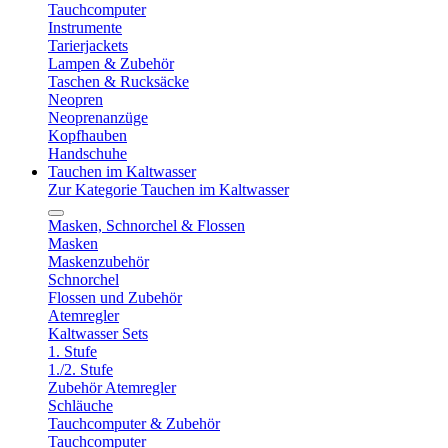
Tauchcomputer
Instrumente
Tarierjackets
Lampen & Zubehör
Taschen & Rucksäcke
Neopren
Neoprenanzüge
Kopfhauben
Handschuhe
Tauchen im Kaltwasser
Zur Kategorie Tauchen im Kaltwasser
Masken, Schnorchel & Flossen
Masken
Maskenzubehör
Schnorchel
Flossen und Zubehör
Atemregler
Kaltwasser Sets
1. Stufe
1./2. Stufe
Zubehör Atemregler
Schläuche
Tauchcomputer & Zubehör
Tauchcomputer