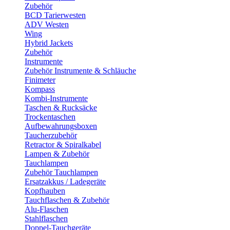
Zubehör
BCD Tarierwesten
ADV Westen
Wing
Hybrid Jackets
Zubehör
Instrumente
Zubehör Instrumente & Schläuche
Finimeter
Kompass
Kombi-Instrumente
Taschen & Rucksäcke
Trockentaschen
Aufbewahrungsboxen
Taucherzubehör
Retractor & Spiralkabel
Lampen & Zubehör
Tauchlampen
Zubehör Tauchlampen
Ersatzakkus / Ladegeräte
Kopfhauben
Tauchflaschen & Zubehör
Alu-Flaschen
Stahlflaschen
Doppel-Tauchgeräte