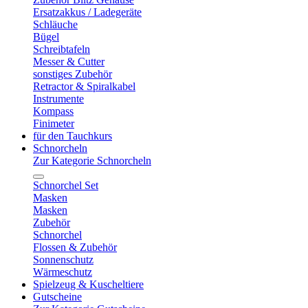
Ersatzakkus / Ladegeräte
Schläuche
Bügel
Schreibtafeln
Messer & Cutter
sonstiges Zubehör
Retractor & Spiralkabel
Instrumente
Kompass
Finimeter
für den Tauchkurs
Schnorcheln
Zur Kategorie Schnorcheln
Schnorchel Set
Masken
Masken
Zubehör
Schnorchel
Flossen & Zubehör
Sonnenschutz
Wärmeschutz
Spielzeug & Kuscheltiere
Gutscheine