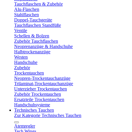
Tauchflaschen & Zubehör
Alu-Flaschen
Stahlflaschen
Doppel-Tauchgeräte
Tauchflaschen Standfüße
Ventile
Schellen & Bolzen
Zubehör Tauchflaschen
Neoprenanzüge & Handschuhe
Halbtrockenanzüge
Westen
Handschuhe
Zubehör
Trockentauchen
Neopren-Trockentauchanzüge
Trilaminat-Trockentauchanzüge
Unterzieher Trockentauchen
Zubehör Trockentauchen
Ersatzteile Trockentauchen
Handschuhsysteme
Technisches Tauchen
Zur Kategorie Technisches Tauchen
Atemregler
Tech Wings