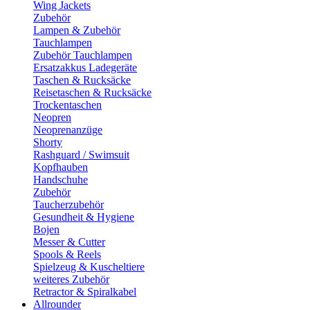
Wing Jackets
Zubehör
Lampen & Zubehör
Tauchlampen
Zubehör Tauchlampen
Ersatzakkus Ladegeräte
Taschen & Rucksäcke
Reisetaschen & Rucksäcke
Trockentaschen
Neopren
Neoprenanzüge
Shorty
Rashguard / Swimsuit
Kopfhauben
Handschuhe
Zubehör
Taucherzubehör
Gesundheit & Hygiene
Bojen
Messer & Cutter
Spools & Reels
Spielzeug & Kuscheltiere
weiteres Zubehör
Retractor & Spiralkabel
Allrounder