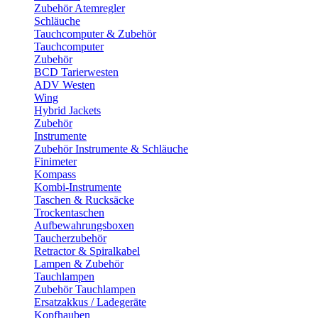
Zubehör Atemregler
Schläuche
Tauchcomputer & Zubehör
Tauchcomputer
Zubehör
BCD Tarierwesten
ADV Westen
Wing
Hybrid Jackets
Zubehör
Instrumente
Zubehör Instrumente & Schläuche
Finimeter
Kompass
Kombi-Instrumente
Taschen & Rucksäcke
Trockentaschen
Aufbewahrungsboxen
Taucherzubehör
Retractor & Spiralkabel
Lampen & Zubehör
Tauchlampen
Zubehör Tauchlampen
Ersatzakkus / Ladegeräte
Kopfhauben