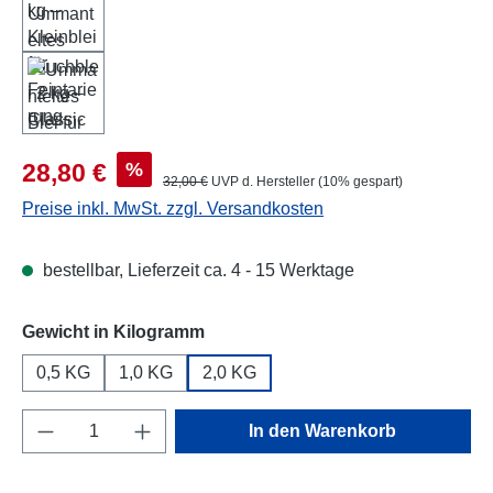
Verkaufspreis:
%
28,80 €
Regulärer Preis:
32,00 €
UVP d. Hersteller (10% gespart)
Preise inkl. MwSt. zzgl. Versandkosten
bestellbar, Lieferzeit ca. 4 - 15 Werktage
auswählen
Gewicht in Kilogramm
0,5 KG
1,0 KG
2,0 KG
Produkt Anzahl: Gib den gewünschten Wert e
In den Warenkorb