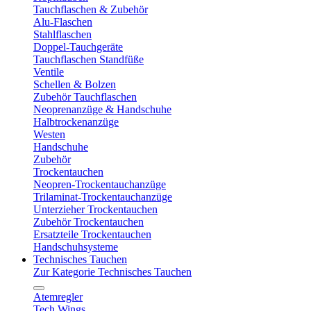
Tauchflaschen & Zubehör
Alu-Flaschen
Stahlflaschen
Doppel-Tauchgeräte
Tauchflaschen Standfüße
Ventile
Schellen & Bolzen
Zubehör Tauchflaschen
Neoprenanzüge & Handschuhe
Halbtrockenanzüge
Westen
Handschuhe
Zubehör
Trockentauchen
Neopren-Trockentauchanzüge
Trilaminat-Trockentauchanzüge
Unterzieher Trockentauchen
Zubehör Trockentauchen
Ersatzteile Trockentauchen
Handschuhsysteme
Technisches Tauchen
Zur Kategorie Technisches Tauchen
Atemregler
Tech Wings