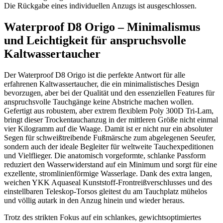
Die Rückgabe eines individuellen Anzugs ist ausgeschlossen.
Waterproof D8 Origo – Minimalismus
und Leichtigkeit für anspruchsvolle
Kaltwassertaucher
Der Waterproof D8 Origo ist die perfekte Antwort für alle
erfahrenen Kaltwassertaucher, die ein minimalistisches Design
bevorzugen, aber bei der Qualität und den essenziellen Features für
anspruchsvolle Tauchgänge keine Abstriche machen wollen.
Gefertigt aus robustem, aber extrem flexiblem Poly 300D Tri-Lam,
bringt dieser Trockentauchanzug in der mittleren Größe nicht einmal
vier Kilogramm auf die Waage. Damit ist er nicht nur ein absoluter
Segen für schweißtreibende Fußmärsche zum abgelegenen Seeufer,
sondern auch der ideale Begleiter für weltweite Tauchexpeditionen
und Vielflieger. Die anatomisch vorgeformte, schlanke Passform
reduziert den Wasserwiderstand auf ein Minimum und sorgt für eine
exzellente, stromlinienförmige Wasserlage. Dank des extra langen,
weichen YKK Aquaseal Kunststoff-Frontreißverschlusses und des
einstellbaren Teleskop-Torsos gleitest du am Tauchplatz mühelos
und völlig autark in den Anzug hinein und wieder heraus.
Trotz des strikten Fokus auf ein schlankes, gewichtsoptimiertes