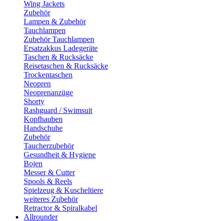
Wing Jackets
Zubehör
Lampen & Zubehör
Tauchlampen
Zubehör Tauchlampen
Ersatzakkus Ladegeräte
Taschen & Rucksäcke
Reisetaschen & Rucksäcke
Trockentaschen
Neopren
Neoprenanzüge
Shorty
Rashguard / Swimsuit
Kopfhauben
Handschuhe
Zubehör
Taucherzubehör
Gesundheit & Hygiene
Bojen
Messer & Cutter
Spools & Reels
Spielzeug & Kuscheltiere
weiteres Zubehör
Retractor & Spiralkabel
Allrounder