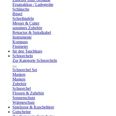
Ersatzakkus / Ladegeräte
Schläuche
Bügel
Schreibtafeln
Messer & Cutter
sonstiges Zubehör
Retractor & Spiralkabel
Instrumente
Kompass
Finimeter
für den Tauchkurs
Schnorcheln
Zur Kategorie Schnorcheln
Schnorchel Set
Masken
Masken
Zubehör
Schnorchel
Flossen & Zubehör
Sonnenschutz
Wärmeschutz
Spielzeug & Kuscheltiere
Gutscheine