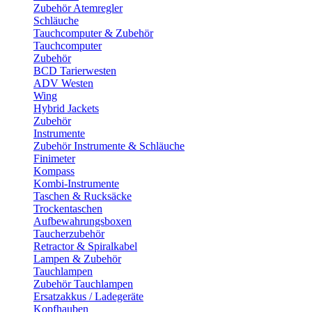
Zubehör Atemregler
Schläuche
Tauchcomputer & Zubehör
Tauchcomputer
Zubehör
BCD Tarierwesten
ADV Westen
Wing
Hybrid Jackets
Zubehör
Instrumente
Zubehör Instrumente & Schläuche
Finimeter
Kompass
Kombi-Instrumente
Taschen & Rucksäcke
Trockentaschen
Aufbewahrungsboxen
Taucherzubehör
Retractor & Spiralkabel
Lampen & Zubehör
Tauchlampen
Zubehör Tauchlampen
Ersatzakkus / Ladegeräte
Kopfhauben