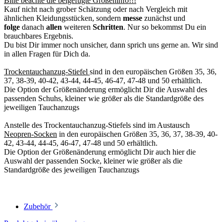
Bitte beachte die beigefügte Größeninfo!!!
Kauf nicht nach grober Schätzung oder nach Vergleich mit
ähnlichen Kleidungsstücken, sondern
messe
zunächst und
folge
danach
allen
weiteren
Schritten
. Nur so bekommst Du ein
brauchbares Ergebnis.
Du bist Dir immer noch unsicher, dann sprich uns gerne an. Wir sind
in allen Fragen für Dich da.
Trockentauchanzug-Stiefel
sind in den europäischen Größen 35, 36,
37, 38-39, 40-42, 43-44, 44-45, 46-47, 47-48 und 50 erhältlich.
Die Option der Größenänderung ermöglicht Dir die Auswahl des
passenden Schuhs, kleiner wie größer als die Standardgröße des
jeweiligen Tauchanzugs
Anstelle des Trockentauchanzug-Stiefels sind im Austausch
Neopren-Socken
in den europäischen Größen 35, 36, 37, 38-39, 40-
42, 43-44, 44-45, 46-47, 47-48 und 50 erhältlich.
Die Option der Größenänderung ermöglicht Dir auch hier die
Auswahl der passenden Socke, kleiner wie größer als die
Standardgröße des jeweiligen Tauchanzugs
Zubehör