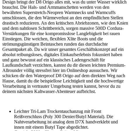
Design bringt der D8 Origo alles mit, was du unter Wasser wirklich
brauchst. Die Hals- und Armmanschetten werden von den
bewährten Superstretch-Neopren Warmnecks und Warmcuffs
umschlossen, die den Wärmeverlust an den empfindlichen Stellen
drastisch reduzieren. An den kritischen Abriebzonen, wie den Knien
und dem nahtlosen Schrittbereich, sorgen massive 500D Cordura-
Verstärkungen für eine kompromisslose Langlebigkeit bei rauen
Einstiegen. Die weichen, flexiblen Xlite Boots und die
strömungsgünstigen Beintaschen runden das durchdachte
Gesamtpaket ab. Da wir unser gesamtes Geschäftskonzept auf ein
absolut reibungsloses, digitales Einkaufserlebnis fokussiert haben
und ganz bewusst auf ein klassisches Ladengeschäft für
Laufkundschaft verzichten, kannst du dir diesen leichten Premium-
Allrounder völlig stressfrei hier im Onlineshop aussuchen. Wir
schicken dir den Waterproof D8 Origo auf dem direkten Weg nach
Hause, damit du die beispiellose Leichtigkeit und die hochwertige
Verarbeitung in vertrauter Umgebung testen kannst, bevor du zu
deinem nächsten Kaltwasser-Abenteuer aufbrichst.
Leichter Tri-Lam Trockentauchanzug mit Front
Reißverschluss (Poly 300 Denier/Butyl Material). Die
Nahtverarbeitung ist analog dem D7X handverklebt und
innen mit einem Butyl Tape abgedichtet.