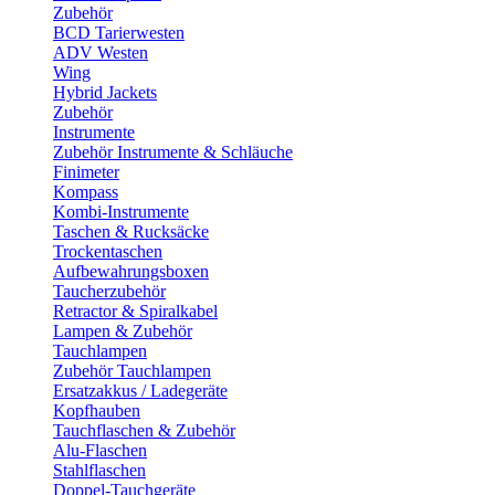
Zubehör
BCD Tarierwesten
ADV Westen
Wing
Hybrid Jackets
Zubehör
Instrumente
Zubehör Instrumente & Schläuche
Finimeter
Kompass
Kombi-Instrumente
Taschen & Rucksäcke
Trockentaschen
Aufbewahrungsboxen
Taucherzubehör
Retractor & Spiralkabel
Lampen & Zubehör
Tauchlampen
Zubehör Tauchlampen
Ersatzakkus / Ladegeräte
Kopfhauben
Tauchflaschen & Zubehör
Alu-Flaschen
Stahlflaschen
Doppel-Tauchgeräte