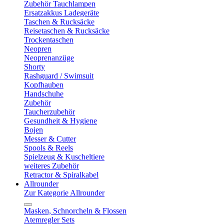
Zubehör Tauchlampen
Ersatzakkus Ladegeräte
Taschen & Rucksäcke
Reisetaschen & Rucksäcke
Trockentaschen
Neopren
Neoprenanzüge
Shorty
Rashguard / Swimsuit
Kopfhauben
Handschuhe
Zubehör
Taucherzubehör
Gesundheit & Hygiene
Bojen
Messer & Cutter
Spools & Reels
Spielzeug & Kuscheltiere
weiteres Zubehör
Retractor & Spiralkabel
Allrounder
Zur Kategorie Allrounder
Masken, Schnorcheln & Flossen
Atemregler Sets