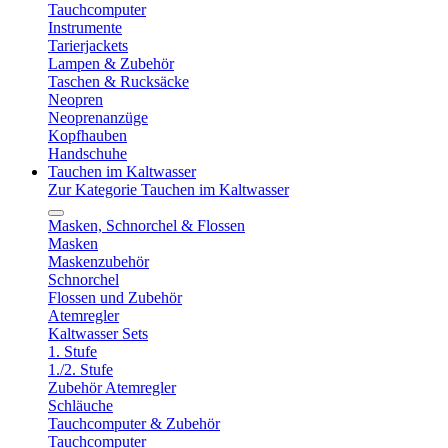
Tauchcomputer
Instrumente
Tarierjackets
Lampen & Zubehör
Taschen & Rucksäcke
Neopren
Neoprenanzüge
Kopfhauben
Handschuhe
Tauchen im Kaltwasser
Zur Kategorie Tauchen im Kaltwasser
Masken, Schnorchel & Flossen
Masken
Maskenzubehör
Schnorchel
Flossen und Zubehör
Atemregler
Kaltwasser Sets
1. Stufe
1./2. Stufe
Zubehör Atemregler
Schläuche
Tauchcomputer & Zubehör
Tauchcomputer