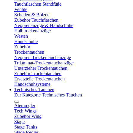
Tauchflaschen Standfüße
Ventile
Schellen & Bolzen
Zubehör Tauchflaschen
Neoprenanzüge & Handschuhe
Halbtrockenanzüge
Westen
Handschuhe
Zubehör
Trockentauchen
Neopren-Trockentauchanzüge
Trilaminat-Trockentauchanzüge
Unterzieher Trockentauchen
Zubehör Trockentauchen
Ersatzteile Trockentauchen
Handschuhsysteme
Technisches Tauchen
Zur Kategorie Technisches Tauchen
Atemregler
Tech Wings
Zubehör Wing
Stage
Stage Tanks
Stage Regler