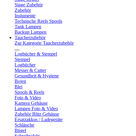
Stage Zubehör
Zubehör
Instumente
Technische Reels Spools
Tank Lampen
Backup Lampen
Taucherzubehör
Zur Kategorie Taucherzubehör
Logbücher & Stempel
Stempel
Logbücher
Messer & Cutter
Gesundheit & Hygiene
Bojen
Blei
Spools & Reels
Foto & Video
Kamera Gehäuse
Lampen Foto & Video
Zubehör Blitz Gehäuse
Ersatzakkus / Ladegeräte
Schläuche
Bügel
Schreibtafeln