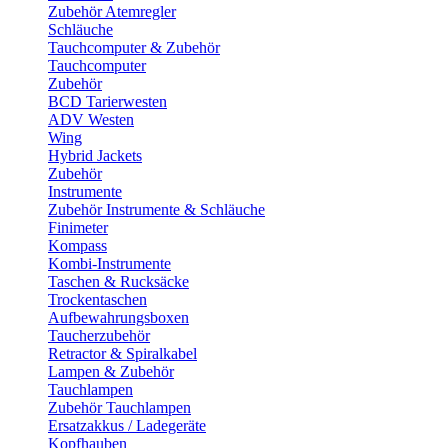
Zubehör Atemregler
Schläuche
Tauchcomputer & Zubehör
Tauchcomputer
Zubehör
BCD Tarierwesten
ADV Westen
Wing
Hybrid Jackets
Zubehör
Instrumente
Zubehör Instrumente & Schläuche
Finimeter
Kompass
Kombi-Instrumente
Taschen & Rucksäcke
Trockentaschen
Aufbewahrungsboxen
Taucherzubehör
Retractor & Spiralkabel
Lampen & Zubehör
Tauchlampen
Zubehör Tauchlampen
Ersatzakkus / Ladegeräte
Kopfhauben