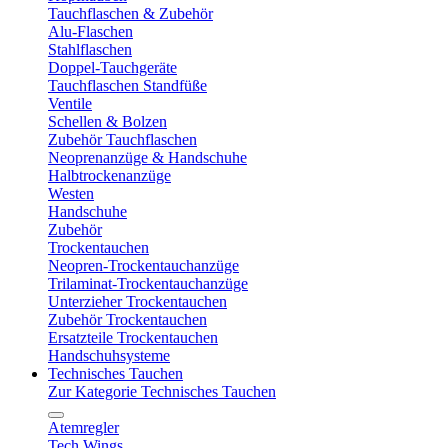
Tauchflaschen & Zubehör
Alu-Flaschen
Stahlflaschen
Doppel-Tauchgeräte
Tauchflaschen Standfüße
Ventile
Schellen & Bolzen
Zubehör Tauchflaschen
Neoprenanzüge & Handschuhe
Halbtrockenanzüge
Westen
Handschuhe
Zubehör
Trockentauchen
Neopren-Trockentauchanzüge
Trilaminat-Trockentauchanzüge
Unterzieher Trockentauchen
Zubehör Trockentauchen
Ersatzteile Trockentauchen
Handschuhsysteme
Technisches Tauchen
Zur Kategorie Technisches Tauchen
Atemregler
Tech Wings