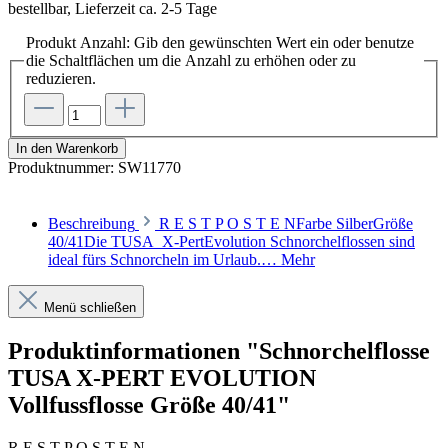
bestellbar, Lieferzeit ca. 2-5 Tage
Produkt Anzahl: Gib den gewünschten Wert ein oder benutze
die Schaltflächen um die Anzahl zu erhöhen oder zu
reduzieren.
In den Warenkorb
Produktnummer:
SW11770
Beschreibung
R E S T P O S T E NFarbe SilberGröße
40/41Die TUSA X-PertEvolution Schnorchelflossen sind
ideal fürs Schnorcheln im Urlaub.…
Mehr
Menü schließen
Produktinformationen "Schnorchelflosse
TUSA X-PERT EVOLUTION
Vollfussflosse Größe 40/41"
R E S T P O S T E N