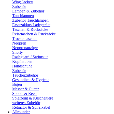
Wing Jackets
Zubehör
Lampen & Zubehör
Tauchlampen
Zubehör Tauchlampen
Ersatzakkus Ladegeräte
Taschen & Rucksäcke
Reisetaschen & Rucksäcke
Trockentaschen
Neopren
Neoprenanzüge
Shorty
Rashguard / Swimsuit
Kopfhauben
Handschuhe
Zubehör
Taucherzubehör
Gesundheit & Hygiene
Bojen
Messer & Cutter
Spools & Reels
Spielzeug & Kuscheltiere
weiteres Zubehör
Retractor & Spiralkabel
Allrounder