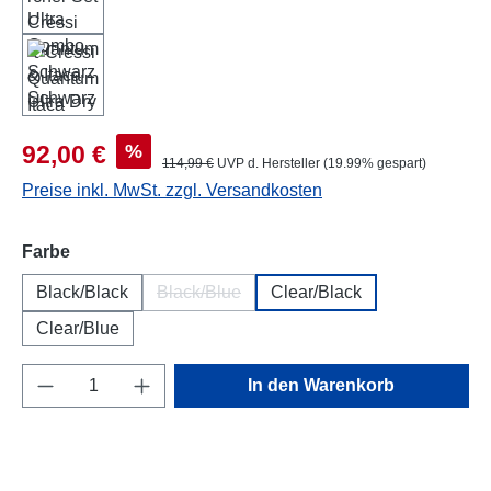
Verkaufspreis:
%
92,00 €
Regulärer Preis:
114,99 €
UVP d. Hersteller (19.99% gespart)
Preise inkl. MwSt. zzgl. Versandkosten
auswählen
Farbe
Black/Black
Black/Blue
Clear/Black
(Diese Option ist zurzeit nicht verfügbar.)
Clear/Blue
Produkt Anzahl: Gib den gewünschten Wert e
In den Warenkorb