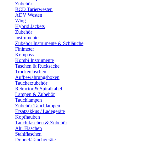
Zubehör
BCD Tarierwesten
ADV Westen
Wing
Hybrid Jackets
Zubehör
Instrumente
Zubehör Instrumente & Schläuche
Finimeter
Kompass
Kombi-Instrumente
Taschen & Rucksäcke
Trockentaschen
Aufbewahrungsboxen
Taucherzubehör
Retractor & Spiralkabel
Lampen & Zubehör
Tauchlampen
Zubehör Tauchlampen
Ersatzakkus / Ladegeräte
Kopfhauben
Tauchflaschen & Zubehör
Alu-Flaschen
Stahlflaschen
Doppel-Tauchgeräte