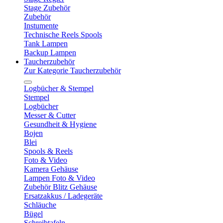
Stage Zubehör
Zubehör
Instumente
Technische Reels Spools
Tank Lampen
Backup Lampen
Taucherzubehör
Zur Kategorie Taucherzubehör
Logbücher & Stempel
Stempel
Logbücher
Messer & Cutter
Gesundheit & Hygiene
Bojen
Blei
Spools & Reels
Foto & Video
Kamera Gehäuse
Lampen Foto & Video
Zubehör Blitz Gehäuse
Ersatzakkus / Ladegeräte
Schläuche
Bügel
Schreibtafeln