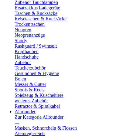
Zubehör Tauchlampen
Ersatzakkus Ladegeräte
Taschen & Rucksäcke
Reisetaschen & Rucksäcke
Trockentaschen
Neopren
Neoprenanzüge
Shorty
Rashguard / Swimsuit
Kopfhauben
Handschuhe
Zubehör
Taucherzubehör
Gesundheit & Hygiene
Bojen
Messer & Cutter
Spools & Reels
Spielzeug & Kuscheltiere
weiteres Zubehör
Retractor & Spiralkabel
Allrounder
Zur Kategorie Allrounder
Masken, Schnorcheln & Flossen
Atemregler Sets