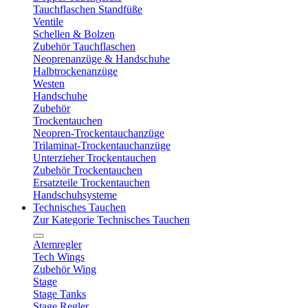
Tauchflaschen Standfüße
Ventile
Schellen & Bolzen
Zubehör Tauchflaschen
Neoprenanzüge & Handschuhe
Halbtrockenanzüge
Westen
Handschuhe
Zubehör
Trockentauchen
Neopren-Trockentauchanzüge
Trilaminat-Trockentauchanzüge
Unterzieher Trockentauchen
Zubehör Trockentauchen
Ersatzteile Trockentauchen
Handschuhsysteme
Technisches Tauchen
Zur Kategorie Technisches Tauchen
Atemregler
Tech Wings
Zubehör Wing
Stage
Stage Tanks
Stage Regler