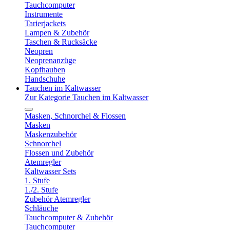
Tauchcomputer
Instrumente
Tarierjackets
Lampen & Zubehör
Taschen & Rucksäcke
Neopren
Neoprenanzüge
Kopfhauben
Handschuhe
Tauchen im Kaltwasser
Zur Kategorie Tauchen im Kaltwasser
Masken, Schnorchel & Flossen
Masken
Maskenzubehör
Schnorchel
Flossen und Zubehör
Atemregler
Kaltwasser Sets
1. Stufe
1./2. Stufe
Zubehör Atemregler
Schläuche
Tauchcomputer & Zubehör
Tauchcomputer