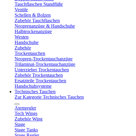
Tauchflaschen Standfüße
Ventile
Schellen & Bolzen
Zubehör Tauchflaschen
Neoprenanzüge & Handschuhe
Halbtrockenanzüge
Westen
Handschuhe
Zubehör
Trockentauchen
Neopren-Trockentauchanzüge
Trilaminat-Trockentauchanzüge
Unterzieher Trockentauchen
Zubehör Trockentauchen
Ersatzteile Trockentauchen
Handschuhsysteme
Technisches Tauchen
Zur Kategorie Technisches Tauchen
Atemregler
Tech Wings
Zubehör Wing
Stage
Stage Tanks
Stage Regler