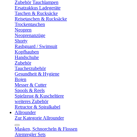
Zubehör Tauchlampen
Ersatzakkus Ladegeräte
Taschen & Rucksäcke
Reisetaschen & Rucksäcke
Trockentaschen
Neopren
Neoprenanzüge
Shorty
Rashguard / Swimsuit
Kopfhauben
Handschuhe
Zubehör
Taucherzubehör
Gesundheit & Hygiene
Bojen
Messer & Cutter
Spools & Reels
Spielzeug & Kuscheltiere
weiteres Zubehör
Retractor & Spiralkabel
Allrounder
Zur Kategorie Allrounder
Masken, Schnorcheln & Flossen
Atemregler Sets