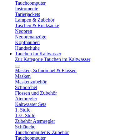
Tauchcomputer
Instrumente
Tarierjackets
Lampen & Zubehör
Taschen & Rucksäcke
Neopren
Neoprenanzüge
Kopfhauben
Handschuhe
Tauchen im Kaltwasser
Zur Kategorie Tauchen im Kaltwasser
Masken, Schnorchel & Flossen
Masken
Maskenzubehör
Schnorchel
Flossen und Zubehör
Atemregler
Kaltwasser Sets
1. Stufe
1./2. Stufe
Zubehör Atemregler
Schläuche
Tauchcomputer & Zubehör
Tauchcomputer