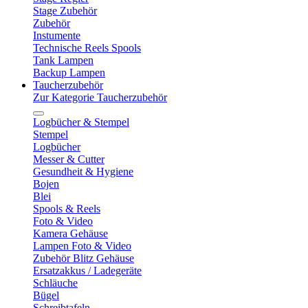
Stage Zubehör
Zubehör
Instumente
Technische Reels Spools
Tank Lampen
Backup Lampen
Taucherzubehör
Zur Kategorie Taucherzubehör
Logbücher & Stempel
Stempel
Logbücher
Messer & Cutter
Gesundheit & Hygiene
Bojen
Blei
Spools & Reels
Foto & Video
Kamera Gehäuse
Lampen Foto & Video
Zubehör Blitz Gehäuse
Ersatzakkus / Ladegeräte
Schläuche
Bügel
Schreibtafeln