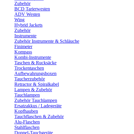
Zubehör
BCD Tarierwesten
ADV Westen
Wing
Hybrid Jackets
Zubehör
Instrumente
Zubehör Instrumente & Schläuche
Finimeter
Kompass
Kombi-Instrumente
Taschen & Rucksäcke
Trockentaschen
Aufbewahrungsboxen
Taucherzubehör
Retractor & Spiralkabel
Lampen & Zubehör
Tauchlampen
Zubehör Tauchlampen
Ersatzakkus / Ladegeräte
Kopfhauben
Tauchflaschen & Zubehör
Alu-Flaschen
Stahlflaschen
Doppel-Tauchgeräte