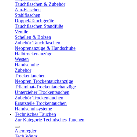
Tauchflaschen & Zubehör
Alu-Flaschen
Stahlflaschen
Doppel-Tauchgeräte
Tauchflaschen Standfüße
Ventile
Schellen & Bolzen
Zubehör Tauchflaschen
Neoprenanzüge & Handschuhe
Halbtrockenanzüge
Westen
Handschuhe
Zubehör
Trockentauchen
Neopren-Trockentauchanzüge
Trilaminat-Trockentauchanzüge
Unterzieher Trockentauchen
Zubehör Trockentauchen
Ersatzteile Trockentauchen
Handschuhsysteme
Technisches Tauchen
Zur Kategorie Technisches Tauchen
Atemregler
Tech Wings