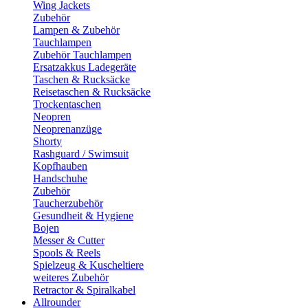
Wing Jackets
Zubehör
Lampen & Zubehör
Tauchlampen
Zubehör Tauchlampen
Ersatzakkus Ladegeräte
Taschen & Rucksäcke
Reisetaschen & Rucksäcke
Trockentaschen
Neopren
Neoprenanzüge
Shorty
Rashguard / Swimsuit
Kopfhauben
Handschuhe
Zubehör
Taucherzubehör
Gesundheit & Hygiene
Bojen
Messer & Cutter
Spools & Reels
Spielzeug & Kuscheltiere
weiteres Zubehör
Retractor & Spiralkabel
Allrounder