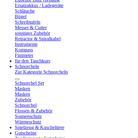
Ersatzakkus / Ladegeräte
Schläuche
Bügel
Schreibtafeln
Messer & Cutter
sonstiges Zubehör
Retractor & Spiralkabel
Instrumente
Kompass
Finimeter
für den Tauchkurs
Schnorcheln
Zur Kategorie Schnorcheln
Schnorchel Set
Masken
Masken
Zubehör
Schnorchel
Flossen & Zubehör
Sonnenschutz
Wärmeschutz
Spielzeug & Kuscheltiere
Gutscheine