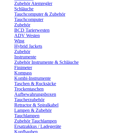
Zubehör Atemregler
Schläuche
Tauchcomputer & Zubehör
Tauchcomputer
Zubehör
BCD Tarierwesten
ADV Westen
Wing
Hybrid Jackets
Zubehör
Instrumente
Zubehör Instrumente & Schläuche
Finimeter
Kompass
Kombi-Instrumente
Taschen & Rucksäcke
Trockentaschen
Aufbewahrungsboxen
Taucherzubehör
Retractor & Spiralkabel
Lampen & Zubehör
Tauchlampen
Zubehör Tauchlampen
Ersatzakkus / Ladegeräte
Kopfhauben