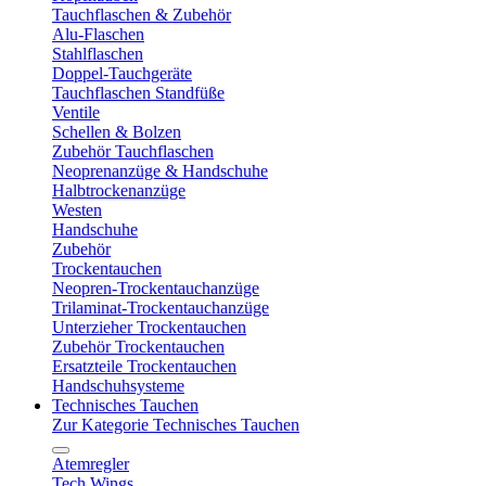
Tauchflaschen & Zubehör
Alu-Flaschen
Stahlflaschen
Doppel-Tauchgeräte
Tauchflaschen Standfüße
Ventile
Schellen & Bolzen
Zubehör Tauchflaschen
Neoprenanzüge & Handschuhe
Halbtrockenanzüge
Westen
Handschuhe
Zubehör
Trockentauchen
Neopren-Trockentauchanzüge
Trilaminat-Trockentauchanzüge
Unterzieher Trockentauchen
Zubehör Trockentauchen
Ersatzteile Trockentauchen
Handschuhsysteme
Technisches Tauchen
Zur Kategorie Technisches Tauchen
Atemregler
Tech Wings