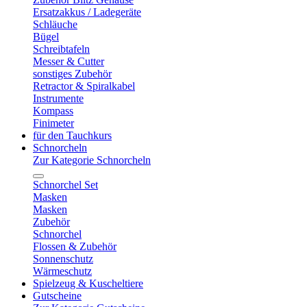
Ersatzakkus / Ladegeräte
Schläuche
Bügel
Schreibtafeln
Messer & Cutter
sonstiges Zubehör
Retractor & Spiralkabel
Instrumente
Kompass
Finimeter
für den Tauchkurs
Schnorcheln
Zur Kategorie Schnorcheln
Schnorchel Set
Masken
Masken
Zubehör
Schnorchel
Flossen & Zubehör
Sonnenschutz
Wärmeschutz
Spielzeug & Kuscheltiere
Gutscheine