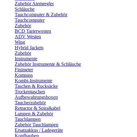
Zubehör Atemregler
Schläuche
Tauchcomputer & Zubehör
Tauchcomputer
Zubehör
BCD Tarierwesten
ADV Westen
Wing
Hybrid Jackets
Zubehör
Instrumente
Zubehör Instrumente & Schläuche
Finimeter
Kompass
Kombi-Instrumente
Taschen & Rucksäcke
Trockentaschen
Aufbewahrungsboxen
Taucherzubehör
Retractor & Spiralkabel
Lampen & Zubehör
Tauchlampen
Zubehör Tauchlampen
Ersatzakkus / Ladegeräte
Kopfhauben