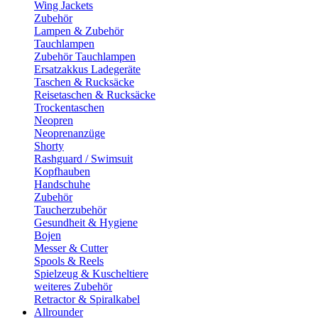
Wing Jackets
Zubehör
Lampen & Zubehör
Tauchlampen
Zubehör Tauchlampen
Ersatzakkus Ladegeräte
Taschen & Rucksäcke
Reisetaschen & Rucksäcke
Trockentaschen
Neopren
Neoprenanzüge
Shorty
Rashguard / Swimsuit
Kopfhauben
Handschuhe
Zubehör
Taucherzubehör
Gesundheit & Hygiene
Bojen
Messer & Cutter
Spools & Reels
Spielzeug & Kuscheltiere
weiteres Zubehör
Retractor & Spiralkabel
Allrounder