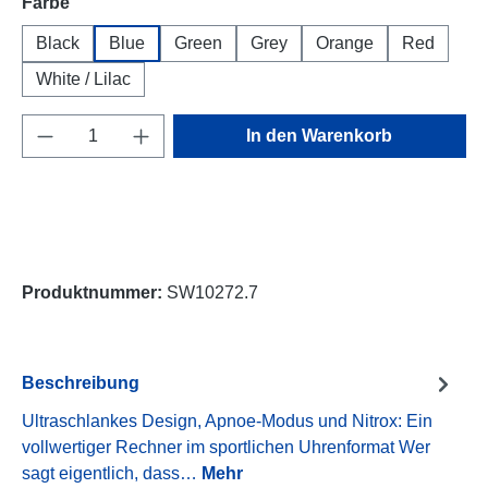
auswählen
Farbe
Black
Blue
Green
Grey
Orange
Red
White / Lilac
Produkt Anzahl: Gib den gewünschten Wert e
In den Warenkorb
Produktnummer:
SW10272.7
Beschreibung
Ultraschlankes Design, Apnoe-Modus und Nitrox: Ein
vollwertiger Rechner im sportlichen Uhrenformat Wer
sagt eigentlich, dass…
Mehr