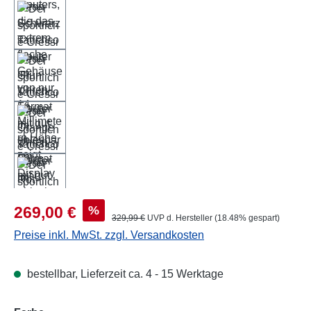
Verkaufspreis:
%
269,00 €
Regulärer Preis:
329,99 €
UVP d. Hersteller (18.48% gespart)
Preise inkl. MwSt. zzgl. Versandkosten
bestellbar, Lieferzeit ca. 4 - 15 Werktage