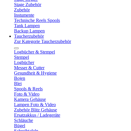
Stage Zubehör
Zubehör
Instumente
Technische Reels Spools
Tank Lampen
Backup Lampen
Taucherzubehör
Zur Kategorie Taucherzubehör
Logbücher & Stempel
Stempel
Logbücher
Messer & Cutter
Gesundheit & Hygiene
Bojen
Blei
Spools & Reels
Foto & Video
Kamera Gehäuse
Lampen Foto & Video
Zubehör Blitz Gehäuse
Ersatzakkus / Ladegeräte
Schläuche
Bügel
Schreibtafeln