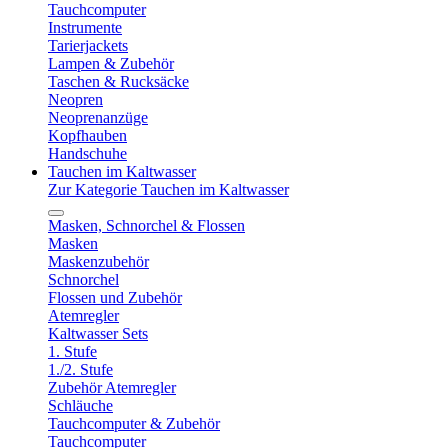
Tauchcomputer
Instrumente
Tarierjackets
Lampen & Zubehör
Taschen & Rucksäcke
Neopren
Neoprenanzüge
Kopfhauben
Handschuhe
Tauchen im Kaltwasser
Zur Kategorie Tauchen im Kaltwasser
Masken, Schnorchel & Flossen
Masken
Maskenzubehör
Schnorchel
Flossen und Zubehör
Atemregler
Kaltwasser Sets
1. Stufe
1./2. Stufe
Zubehör Atemregler
Schläuche
Tauchcomputer & Zubehör
Tauchcomputer