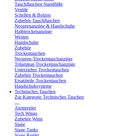
Tauchflaschen Standfüße
Ventile
Schellen & Bolzen
Zubehör Tauchflaschen
Neoprenanzüge & Handschuhe
Halbtrockenanzüge
Westen
Handschuhe
Zubehör
Trockentauchen
Neopren-Trockentauchanzüge
Trilaminat-Trockentauchanzüge
Unterzieher Trockentauchen
Zubehör Trockentauchen
Ersatzteile Trockentauchen
Handschuhsysteme
Technisches Tauchen
Zur Kategorie Technisches Tauchen
Atemregler
Tech Wings
Zubehör Wing
Stage
Stage Tanks
Stage Regler