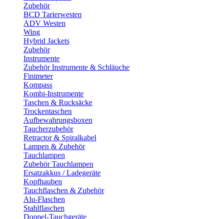
Zubehör
BCD Tarierwesten
ADV Westen
Wing
Hybrid Jackets
Zubehör
Instrumente
Zubehör Instrumente & Schläuche
Finimeter
Kompass
Kombi-Instrumente
Taschen & Rucksäcke
Trockentaschen
Aufbewahrungsboxen
Taucherzubehör
Retractor & Spiralkabel
Lampen & Zubehör
Tauchlampen
Zubehör Tauchlampen
Ersatzakkus / Ladegeräte
Kopfhauben
Tauchflaschen & Zubehör
Alu-Flaschen
Stahlflaschen
Doppel-Tauchgeräte