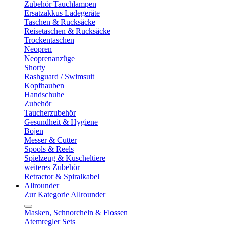
Zubehör Tauchlampen
Ersatzakkus Ladegeräte
Taschen & Rucksäcke
Reisetaschen & Rucksäcke
Trockentaschen
Neopren
Neoprenanzüge
Shorty
Rashguard / Swimsuit
Kopfhauben
Handschuhe
Zubehör
Taucherzubehör
Gesundheit & Hygiene
Bojen
Messer & Cutter
Spools & Reels
Spielzeug & Kuscheltiere
weiteres Zubehör
Retractor & Spiralkabel
Allrounder
Zur Kategorie Allrounder
Masken, Schnorcheln & Flossen
Atemregler Sets