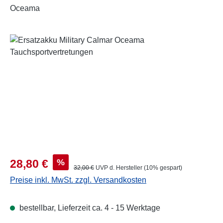
Oceama
Bildergalerie überspringen
Verkaufspreis:
%
28,80 €
Regulärer Preis:
32,00 €
UVP d. Hersteller (10% gespart)
Preise inkl. MwSt. zzgl. Versandkosten
bestellbar, Lieferzeit ca. 4 - 15 Werktage