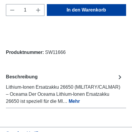
Produkt Anzahl: Gib den gewünschten Wert e
In den Warenkorb
Produktnummer:
SW11666
Beschreibung
Lithium-Ionen Ersatzakku 26650 (MILITARY/CALMAR)
– Oceama Der Oceama Lithium-Ionen Ersatzakku
26650 ist speziell für die MI…
Mehr