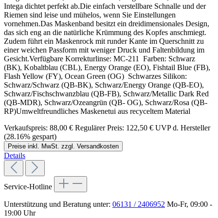
Intega dichtet perfekt ab.Die einfach verstellbare Schnalle und der
Riemen sind leise und mühelos, wenn Sie Einstellungen
vornehmen.Das Maskenband besitzt ein dreidimensionales Design,
das sich eng an die natürliche Krümmung des Kopfes anschmiegt.
Zudem führt ein Maskenrock mit runder Kante im Querschnitt zu
einer weichen Passform mit weniger Druck und Faltenbildung im
Gesicht.Verfügbare Korrekturlinse: MC-211 Farben: Schwarz
(BK), Kobaltblau (CBL), Energy Orange (EO), Fishtail Blue (FB),
Flash Yellow (FY), Ocean Green (OG) Schwarzes Silikon:
Schwarz/Schwarz (QB-BK), Schwarz/Energy Orange (QB-EO),
Schwarz/Fischschwanzblau (QB-FB), Schwarz/Metallic Dark Red
(QB-MDR), Schwarz/Ozeangrün (QB- OG), Schwarz/Rosa (QB-
RP)Umweltfreundliches Maskenetui aus recyceltem Material
Verkaufspreis:
88,00 €
Regulärer Preis:
122,50 €
UVP d. Hersteller
(28.16% gespart)
Preise inkl. MwSt. zzgl. Versandkosten
Details
Service-Hotline
Unterstützung und Beratung unter:
06131 / 2406952
Mo-Fr, 09:00 -
19:00 Uhr