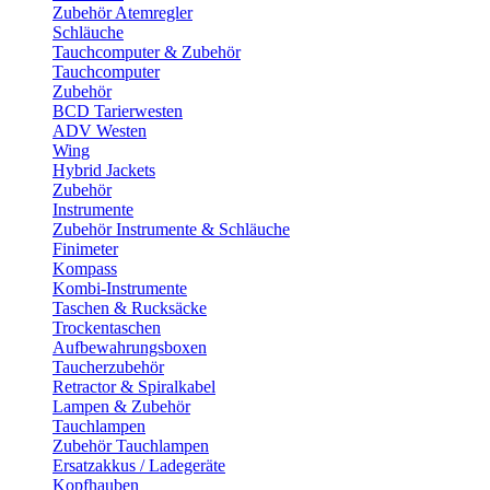
Zubehör Atemregler
Schläuche
Tauchcomputer & Zubehör
Tauchcomputer
Zubehör
BCD Tarierwesten
ADV Westen
Wing
Hybrid Jackets
Zubehör
Instrumente
Zubehör Instrumente & Schläuche
Finimeter
Kompass
Kombi-Instrumente
Taschen & Rucksäcke
Trockentaschen
Aufbewahrungsboxen
Taucherzubehör
Retractor & Spiralkabel
Lampen & Zubehör
Tauchlampen
Zubehör Tauchlampen
Ersatzakkus / Ladegeräte
Kopfhauben