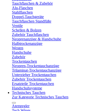
Tauchflaschen & Zubehör
Alu-Flaschen
Stahlflaschen
Doppel-Tauchgeräte
Tauchflaschen Standfüße
Ventile
Schellen & Bolzen
Zubehör Tauchflaschen
Neoprenanzüge & Handschuhe
Halbtrockenanzüge
Westen
Handschuhe
Zubehör
Trockentauchen
Neopren-Trockentauchanzüge
Trilaminat-Trockentauchanzüge
Unterzieher Trockentauchen
Zubehör Trockentauchen
Ersatzteile Trockentauchen
Handschuhsysteme
Technisches Tauchen
Zur Kategorie Technisches Tauchen
Atemregler
Tech Wings