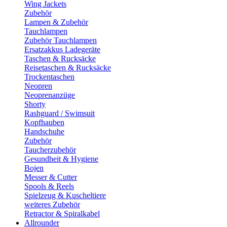
Wing Jackets
Zubehör
Lampen & Zubehör
Tauchlampen
Zubehör Tauchlampen
Ersatzakkus Ladegeräte
Taschen & Rucksäcke
Reisetaschen & Rucksäcke
Trockentaschen
Neopren
Neoprenanzüge
Shorty
Rashguard / Swimsuit
Kopfhauben
Handschuhe
Zubehör
Taucherzubehör
Gesundheit & Hygiene
Bojen
Messer & Cutter
Spools & Reels
Spielzeug & Kuscheltiere
weiteres Zubehör
Retractor & Spiralkabel
Allrounder