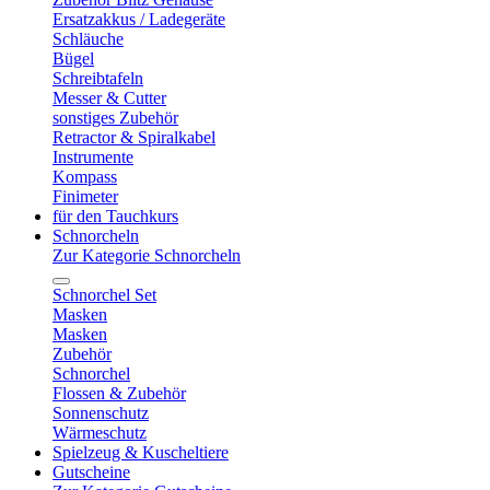
Ersatzakkus / Ladegeräte
Schläuche
Bügel
Schreibtafeln
Messer & Cutter
sonstiges Zubehör
Retractor & Spiralkabel
Instrumente
Kompass
Finimeter
für den Tauchkurs
Schnorcheln
Zur Kategorie Schnorcheln
Schnorchel Set
Masken
Masken
Zubehör
Schnorchel
Flossen & Zubehör
Sonnenschutz
Wärmeschutz
Spielzeug & Kuscheltiere
Gutscheine