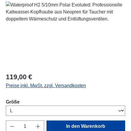
Regulärer Preis:
119,00 €
Preise inkl. MwSt. zzgl. Versandkosten
auswählen
Größe
Produkt Anzahl: Gib den gewünschten Wert e
In den Warenkorb