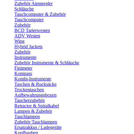
Zubehör Atemregler
Schläuche
Tauchcomputer & Zubehör
Tauchcomputer
Zubehör
BCD Tarierwesten
ADV Westen
Wing
Hybrid Jackets
Zubehör
Instrumente
Zubehör Instrumente & Schläuche
Finimeter
Kompass
Kombi-Instrumente
Taschen & Rucksäcke
Trockentaschen
Aufbewahrungsboxen
Taucherzubehör
Retractor & Spiralkabel
Lampen & Zubehör
Tauchlampen
Zubehör Tauchlampen
Ersatzakkus / Ladegeräte
Kopfhauben