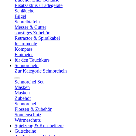
Ersatzakkus / Ladegeräte
Schläuche
Bügel
Schreibtafeln
Messer & Cutter
sonstiges Zubehör
Retractor & Spiralkabel
Instrumente
Kompass
Finimeter
für den Tauchkurs
Schnorcheln
Zur Kategorie Schnorcheln
Schnorchel Set
Masken
Masken
Zubehör
Schnorchel
Flossen & Zubehör
Sonnenschutz
Wärmeschutz
Spielzeug & Kuscheltiere
Gutscheine