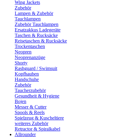
Wing Jackets
Zubehör
Lampen & Zubehör
Tauchlampen
Zubehör Tauchlampen
Ersatzakkus Ladegeräte
Taschen & Rucksäcke
Reisetaschen & Rucksäcke
Trockentaschen
Neopren
Neoprenanzüge
Shorty
Rashguard / Swimsuit
Kopfhauben
Handschuhe
Zubehör
Taucherzubehör
Gesundheit & Hygiene
Bojen
Messer & Cutter
Spools & Reels
Spielzeug & Kuscheltiere
weiteres Zubehör
Retractor & Spiralkabel
Allrounder