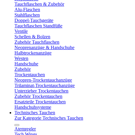
Tauchflaschen & Zubehör
Alu-Flaschen
Stahlflaschen
Doppel-Tauchgeräte
Tauchflaschen Standfüße
Ventile
Schellen & Bolzen
Zubehör Tauchflaschen
Neoprenanzüge & Handschuhe
Halbtrockenanzüge
Westen
Handschuhe
Zubehör
Trockentauchen
Neopren-Trockentauchanzüge
Trilaminat-Trockentauchanzüge
Unterzieher Trockentauchen
Zubehör Trockentauchen
Ersatzteile Trockentauchen
Handschuhsysteme
Technisches Tauchen
Zur Kategorie Technisches Tauchen
Atemregler
Tech Wings