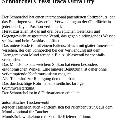
Schnorchel Cressi Itaca Ultra Dry
Der Schnorchel hat einen international patentierten Spritzschutz, der
das Eindringen von Wasser bei Verwendung an der Oberfläche in
jeder beliebigen Position verhindert.
Herauszustellen ist das mit drei beweglichen Gelenken und
Gegengewicht ausgestattete Ventil, das gegen eindringendes Wasser
schützt und beim Ausblasen öffnet.
Das untere Ende ist mit einem Faltenschlauch mit glatter Innenseite
versehen, der den Schnorchel bei der Verwendung mit dem
Atemgerät vom Mund fernhält. Ein Ausblasventil ist ebenfalls
vorhanden.
Das Mundstück aus weichem Silikon hat einen besonders
ergonomischen Winkel. Eine längere Benutzung ist daher ohne
verkrampfende Kiefermuskulatur möglich.
Alle Teile sind zur Reinigung demontierbar.
Das durchsichtige Rohr hat eine seitliche, farbige
Gummiverstärkung.
Der Schnorchel ist in 8 Farbvarianten erhältlich.
automatisches Trockenventil
gerader Faltenschlauch - entfernt sich bei Nichtbenutzung aus dem
Mund - optimal für Taucher.
Mundstückswinkelung reduziert die Kieferermüdung.