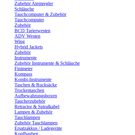
Zubehör Atemregler
Schläuche
Tauchcomputer & Zubehör
Tauchcomputer
Zubehör
BCD Tarierwesten
ADV Westen
Wing
Hybrid Jackets
Zubehör
Instrumente
Zubehör Instrumente & Schläuche
Finimeter
Kompass
Kombi-Instrumente
Taschen & Rucksäcke
Trockentaschen
Aufbewahrungsboxen
Taucherzubehör
Retractor & Spiralkabel
Lampen & Zubehör
Tauchlampen
Zubehör Tauchlampen
Ersatzakkus / Ladegeräte
Kopfhauben