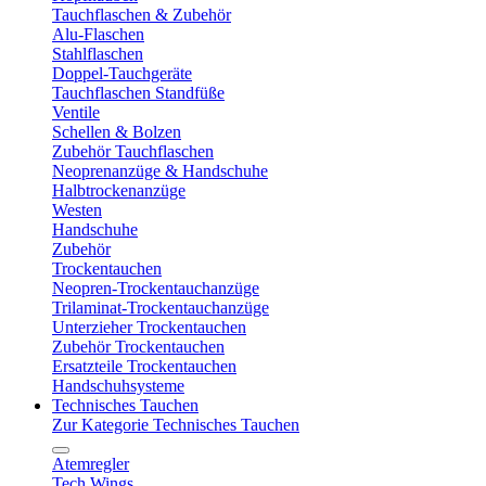
Tauchflaschen & Zubehör
Alu-Flaschen
Stahlflaschen
Doppel-Tauchgeräte
Tauchflaschen Standfüße
Ventile
Schellen & Bolzen
Zubehör Tauchflaschen
Neoprenanzüge & Handschuhe
Halbtrockenanzüge
Westen
Handschuhe
Zubehör
Trockentauchen
Neopren-Trockentauchanzüge
Trilaminat-Trockentauchanzüge
Unterzieher Trockentauchen
Zubehör Trockentauchen
Ersatzteile Trockentauchen
Handschuhsysteme
Technisches Tauchen
Zur Kategorie Technisches Tauchen
Atemregler
Tech Wings