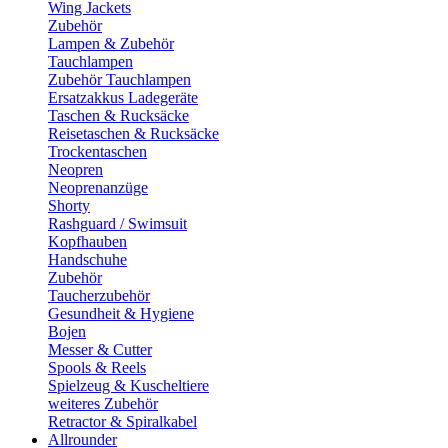
Wing Jackets
Zubehör
Lampen & Zubehör
Tauchlampen
Zubehör Tauchlampen
Ersatzakkus Ladegeräte
Taschen & Rucksäcke
Reisetaschen & Rucksäcke
Trockentaschen
Neopren
Neoprenanzüge
Shorty
Rashguard / Swimsuit
Kopfhauben
Handschuhe
Zubehör
Taucherzubehör
Gesundheit & Hygiene
Bojen
Messer & Cutter
Spools & Reels
Spielzeug & Kuscheltiere
weiteres Zubehör
Retractor & Spiralkabel
Allrounder