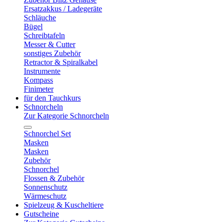
Ersatzakkus / Ladegeräte
Schläuche
Bügel
Schreibtafeln
Messer & Cutter
sonstiges Zubehör
Retractor & Spiralkabel
Instrumente
Kompass
Finimeter
für den Tauchkurs
Schnorcheln
Zur Kategorie Schnorcheln
Schnorchel Set
Masken
Masken
Zubehör
Schnorchel
Flossen & Zubehör
Sonnenschutz
Wärmeschutz
Spielzeug & Kuscheltiere
Gutscheine