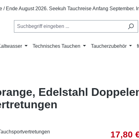
te / Ende August 2026. Seekuh Tauchreise Anfang September. In 
Kaltwasser
Technisches Tauchen
Taucherzubehör
orange, Edelstahl Doppele
ertretungen
Verkaufsprei
17,80 