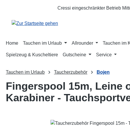
m Hauptinhalt springen
Zur Suche springen
Zur Hauptnavigation springen
Cressi eingeschränkter Betrieb Mit
Home
Tauchen im Urlaub
Allrounder
Tauchen im 
Spielzeug & Kuscheltiere
Gutscheine
Service
Tauchen im Urlaub
Taucherzubehör
Bojen
Fingerspool 15m, Leine 
Karabiner - Tauchsportv
Bildergalerie überspringen