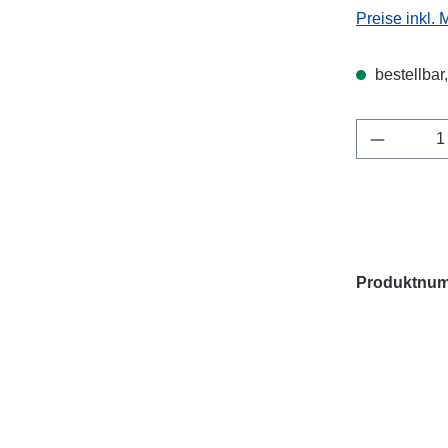
Preise inkl.
bestellbar,
Produkt 
Produktnu