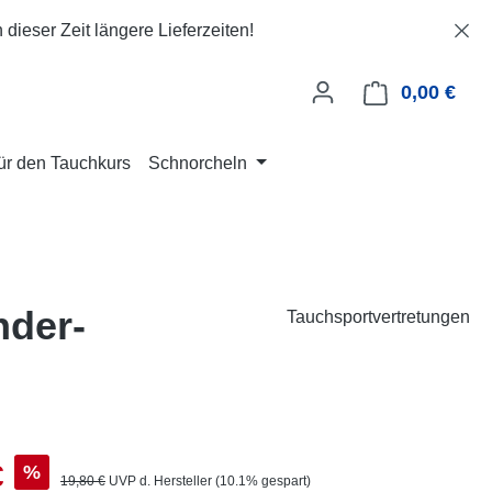
dieser Zeit längere Lieferzeiten!
0,00 €
Ware
für den Tauchkurs
Schnorcheln
nder-
Tauchsportvertretungen
s:
€
%
Regulärer Preis:
19,80 €
UVP d. Hersteller (10.1% gespart)