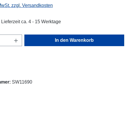
 MwSt. zzgl. Versandkosten
 Lieferzeit ca. 4 - 15 Werktage
Anzahl: Gib den gewünschten Wert ein oder
In den Warenkorb
mmer:
SW11690