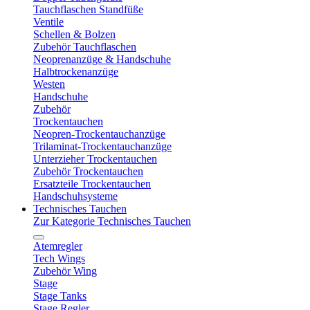
Tauchflaschen Standfüße
Ventile
Schellen & Bolzen
Zubehör Tauchflaschen
Neoprenanzüge & Handschuhe
Halbtrockenanzüge
Westen
Handschuhe
Zubehör
Trockentauchen
Neopren-Trockentauchanzüge
Trilaminat-Trockentauchanzüge
Unterzieher Trockentauchen
Zubehör Trockentauchen
Ersatzteile Trockentauchen
Handschuhsysteme
Technisches Tauchen
Zur Kategorie Technisches Tauchen
Atemregler
Tech Wings
Zubehör Wing
Stage
Stage Tanks
Stage Regler