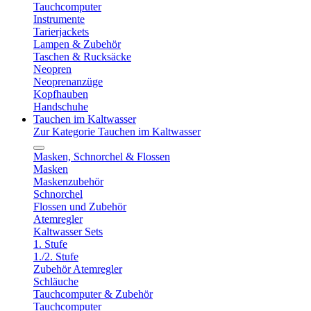
Tauchcomputer
Instrumente
Tarierjackets
Lampen & Zubehör
Taschen & Rucksäcke
Neopren
Neoprenanzüge
Kopfhauben
Handschuhe
Tauchen im Kaltwasser
Zur Kategorie Tauchen im Kaltwasser
Masken, Schnorchel & Flossen
Masken
Maskenzubehör
Schnorchel
Flossen und Zubehör
Atemregler
Kaltwasser Sets
1. Stufe
1./2. Stufe
Zubehör Atemregler
Schläuche
Tauchcomputer & Zubehör
Tauchcomputer