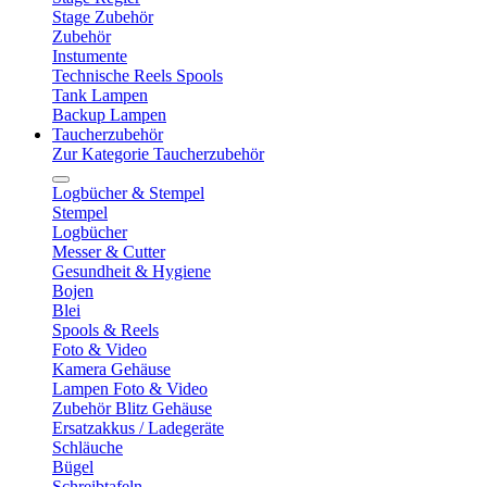
Stage Zubehör
Zubehör
Instumente
Technische Reels Spools
Tank Lampen
Backup Lampen
Taucherzubehör
Zur Kategorie Taucherzubehör
Logbücher & Stempel
Stempel
Logbücher
Messer & Cutter
Gesundheit & Hygiene
Bojen
Blei
Spools & Reels
Foto & Video
Kamera Gehäuse
Lampen Foto & Video
Zubehör Blitz Gehäuse
Ersatzakkus / Ladegeräte
Schläuche
Bügel
Schreibtafeln