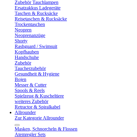
Zubehör Tauchlampen
Ersatzakkus Ladegeräte
Taschen & Rucksäcke
Reisetaschen & Rucksäcke
Trockentaschen
Neopren
Neoprenanzüge
Shorty
Rashguard / Swimsuit
Kopfhauben
Handschuhe
Zubehör
Taucherzubehör
Gesundheit & Hygiene
Bojen
Messer & Cutter
Spools & Reels
Spielzeug & Kuscheltiere
weiteres Zubehör
Retractor & Spiralkabel
Allrounder
Zur Kategorie Allrounder
Masken, Schnorcheln & Flossen
Atemregler Sets