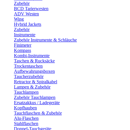
Zubehör
BCD Tarierwesten
ADV Westen
Wing
Hybrid Jackets
Zubehör
Instrumente
Zubehör Instrumente & Schläuche
Finimeter
Kompass
Kombi-Instrumente
Taschen & Rucksäcke
Trockentaschen
Aufbewahrungsboxen
Taucherzubehör
Retractor & Spiralkabel
Lampen & Zubehör
Tauchlampen
Zubehör Tauchlampen
Ersatzakkus / Ladegeräte
Kopfhauben
Tauchflaschen & Zubehör
Alu-Flaschen
Stahlflaschen
Doppel-Tauchgeräte