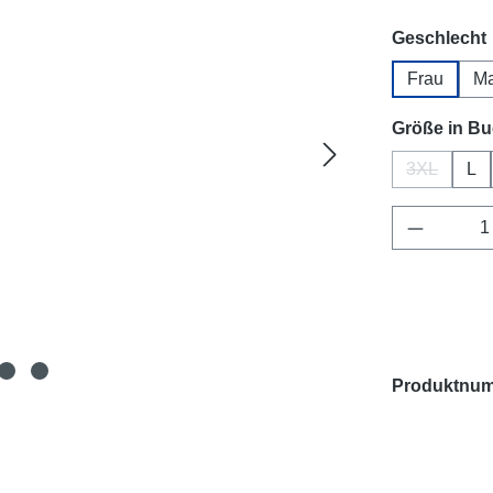
Geschlecht
Frau
M
Größe in B
3XL
L
(Diese Opti
Produkt 
Produktnu