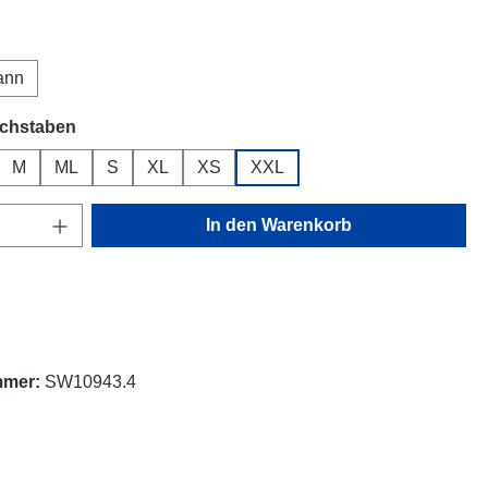
auswählen
ann
auswählen
uchstaben
M
ML
S
XL
XS
XXL
on ist zurzeit nicht verfügbar.)
Anzahl: Gib den gewünschten Wert ein oder
In den Warenkorb
mmer:
SW10943.4