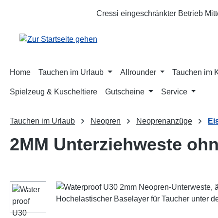
m Hauptinhalt springen
Zur Suche springen
Zur Hauptnavigation springen
Cressi eingeschränkter Betrieb Mit
Home
Tauchen im Urlaub
Allrounder
Tauchen im 
Spielzeug & Kuscheltiere
Gutscheine
Service
Tauchen im Urlaub
Neopren
Neoprenanzüge
Ei
2MM Unterziehweste ohn
Bildergalerie überspringen