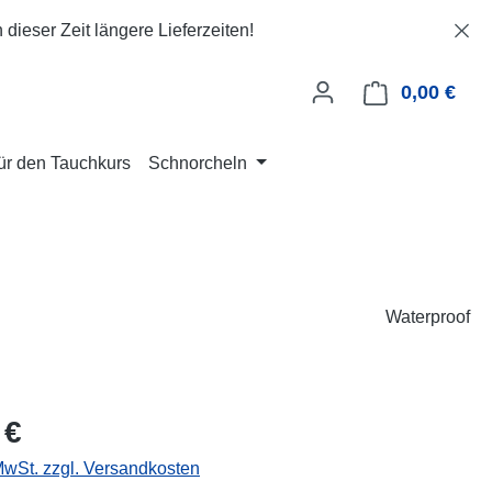
dieser Zeit längere Lieferzeiten!
0,00 €
Ware
für den Tauchkurs
Schnorcheln
Waterproof
eis:
 €
 MwSt. zzgl. Versandkosten