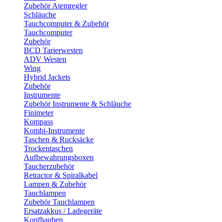
Zubehör Atemregler
Schläuche
Tauchcomputer & Zubehör
Tauchcomputer
Zubehör
BCD Tarierwesten
ADV Westen
Wing
Hybrid Jackets
Zubehör
Instrumente
Zubehör Instrumente & Schläuche
Finimeter
Kompass
Kombi-Instrumente
Taschen & Rucksäcke
Trockentaschen
Aufbewahrungsboxen
Taucherzubehör
Retractor & Spiralkabel
Lampen & Zubehör
Tauchlampen
Zubehör Tauchlampen
Ersatzakkus / Ladegeräte
Kopfhauben