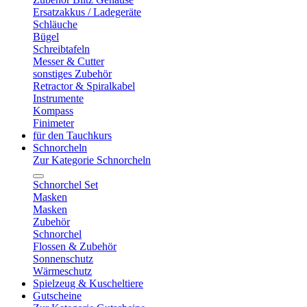
Ersatzakkus / Ladegeräte
Schläuche
Bügel
Schreibtafeln
Messer & Cutter
sonstiges Zubehör
Retractor & Spiralkabel
Instrumente
Kompass
Finimeter
für den Tauchkurs
Schnorcheln
Zur Kategorie Schnorcheln
Schnorchel Set
Masken
Masken
Zubehör
Schnorchel
Flossen & Zubehör
Sonnenschutz
Wärmeschutz
Spielzeug & Kuscheltiere
Gutscheine