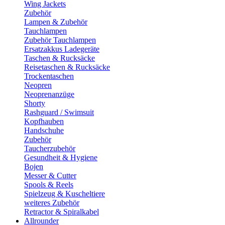
Wing Jackets
Zubehör
Lampen & Zubehör
Tauchlampen
Zubehör Tauchlampen
Ersatzakkus Ladegeräte
Taschen & Rucksäcke
Reisetaschen & Rucksäcke
Trockentaschen
Neopren
Neoprenanzüge
Shorty
Rashguard / Swimsuit
Kopfhauben
Handschuhe
Zubehör
Taucherzubehör
Gesundheit & Hygiene
Bojen
Messer & Cutter
Spools & Reels
Spielzeug & Kuscheltiere
weiteres Zubehör
Retractor & Spiralkabel
Allrounder