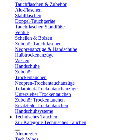
Tauchflaschen & Zubehör
Alu-Flaschen
Stahlflaschen
Doppel-Tauchgeräte
Tauchflaschen Standfüße
Ventile
Schellen & Bolzen
Zubehör Tauchflaschen
Neoprenanzüge & Handschuhe
Halbtrockenanzüge
Westen
Handschuhe
Zubehör
Trockentauchen
Neopren-Trockentauchanzüge
Trilaminat-Trockentauchanzüge
Unterzieher Trockentauchen
Zubehör Trockentauchen
Ersatzteile Trockentauchen
Handschuhsysteme
Technisches Tauchen
Zur Kategorie Technisches Tauchen
Atemregler
Tech Wings