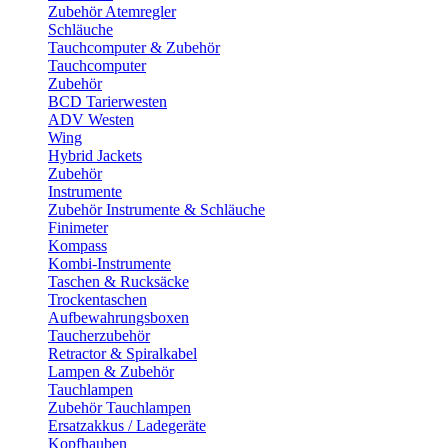
Zubehör Atemregler
Schläuche
Tauchcomputer & Zubehör
Tauchcomputer
Zubehör
BCD Tarierwesten
ADV Westen
Wing
Hybrid Jackets
Zubehör
Instrumente
Zubehör Instrumente & Schläuche
Finimeter
Kompass
Kombi-Instrumente
Taschen & Rucksäcke
Trockentaschen
Aufbewahrungsboxen
Taucherzubehör
Retractor & Spiralkabel
Lampen & Zubehör
Tauchlampen
Zubehör Tauchlampen
Ersatzakkus / Ladegeräte
Kopfhauben