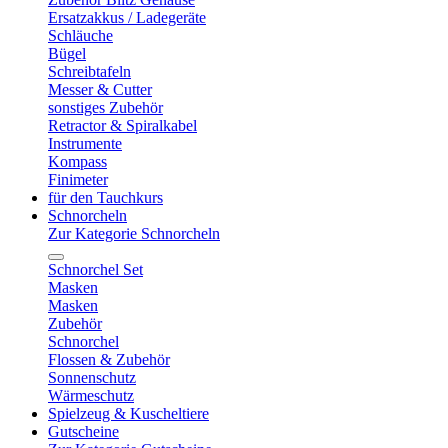
Ersatzakkus / Ladegeräte
Schläuche
Bügel
Schreibtafeln
Messer & Cutter
sonstiges Zubehör
Retractor & Spiralkabel
Instrumente
Kompass
Finimeter
für den Tauchkurs
Schnorcheln
Zur Kategorie Schnorcheln
Schnorchel Set
Masken
Masken
Zubehör
Schnorchel
Flossen & Zubehör
Sonnenschutz
Wärmeschutz
Spielzeug & Kuscheltiere
Gutscheine