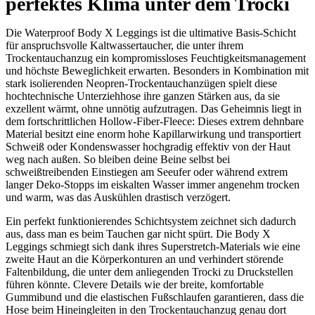
perfektes Klima unter dem Trocki
Die Waterproof Body X Leggings ist die ultimative Basis-Schicht
für anspruchsvolle Kaltwassertaucher, die unter ihrem
Trockentauchanzug ein kompromissloses Feuchtigkeitsmanagement
und höchste Beweglichkeit erwarten. Besonders in Kombination mit
stark isolierenden Neopren-Trockentauchanzügen spielt diese
hochtechnische Unterziehhose ihre ganzen Stärken aus, da sie
exzellent wärmt, ohne unnötig aufzutragen. Das Geheimnis liegt in
dem fortschrittlichen Hollow-Fiber-Fleece: Dieses extrem dehnbare
Material besitzt eine enorm hohe Kapillarwirkung und transportiert
Schweiß oder Kondenswasser hochgradig effektiv von der Haut
weg nach außen. So bleiben deine Beine selbst bei
schweißtreibenden Einstiegen am Seeufer oder während extrem
langer Deko-Stopps im eiskalten Wasser immer angenehm trocken
und warm, was das Auskühlen drastisch verzögert.
Ein perfekt funktionierendes Schichtsystem zeichnet sich dadurch
aus, dass man es beim Tauchen gar nicht spürt. Die Body X
Leggings schmiegt sich dank ihres Superstretch-Materials wie eine
zweite Haut an die Körperkonturen an und verhindert störende
Faltenbildung, die unter dem anliegenden Trocki zu Druckstellen
führen könnte. Clevere Details wie der breite, komfortable
Gummibund und die elastischen Fußschlaufen garantieren, dass die
Hose beim Hineingleiten in den Trockentauchanzug genau dort