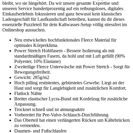
bleibt, wo sie hingehört. Da wir unsere gesamte Expertise und
unseren Service hundertprozentig auf ein reibungsloses, digitales
Einkaufserlebnis fokussieren und ganz bewusst kein klassisches
Ladengeschäft für Laufkundschaft betreiben, kannst du dir dieses
essenzielle Puzzleteil für dein Kaltwasser-Setup völlig stressfrei im
Onlineshop aussuchen.
Neu entwickeltes hochfunktionales Fleece Material für
optimales Körperklima.
Power Stretch Hohlfasern - Bessere Isolierung als mit
standardmäßigen Fasern, da hohl und mit Luft gefüllt (90%
Polyester, 10% Elastane)
Zweiteilige Fleece Unterwäsche mit Power Stretch - Sorgt für
Bewegungsfreiheit.
Gewicht: 285g/m2
Hoch pilling restistentes, gebürstetes Gewebe. Liegt an der
Haut und sorgt für Langlebigkeit und zusätzlichen Komfort.
Flatlock Nähte
Breiter elastischer Lycra-Bund mit Kordelzug für zusätzliche
Anpassung.
Trocknet schnell und ist atmungsaktiv
Vorbereitet für Pee-Valve-Schlauch-Durchführung
Das Oberteil hat einen verlängerten Rücken um Kältebrücken
zu vermeiden.
Daumen- und Fußschlaufen