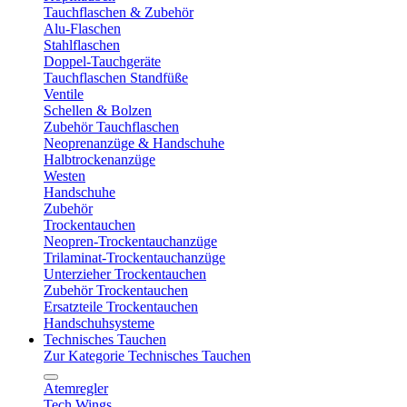
Tauchflaschen & Zubehör
Alu-Flaschen
Stahlflaschen
Doppel-Tauchgeräte
Tauchflaschen Standfüße
Ventile
Schellen & Bolzen
Zubehör Tauchflaschen
Neoprenanzüge & Handschuhe
Halbtrockenanzüge
Westen
Handschuhe
Zubehör
Trockentauchen
Neopren-Trockentauchanzüge
Trilaminat-Trockentauchanzüge
Unterzieher Trockentauchen
Zubehör Trockentauchen
Ersatzteile Trockentauchen
Handschuhsysteme
Technisches Tauchen
Zur Kategorie Technisches Tauchen
Atemregler
Tech Wings