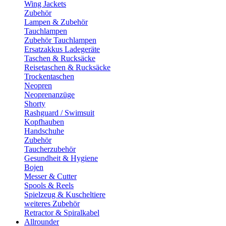
Wing Jackets
Zubehör
Lampen & Zubehör
Tauchlampen
Zubehör Tauchlampen
Ersatzakkus Ladegeräte
Taschen & Rucksäcke
Reisetaschen & Rucksäcke
Trockentaschen
Neopren
Neoprenanzüge
Shorty
Rashguard / Swimsuit
Kopfhauben
Handschuhe
Zubehör
Taucherzubehör
Gesundheit & Hygiene
Bojen
Messer & Cutter
Spools & Reels
Spielzeug & Kuscheltiere
weiteres Zubehör
Retractor & Spiralkabel
Allrounder