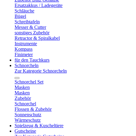
Ersatzakkus / Ladegeräte
Schläuche
Bügel
Schreibtafeln
Messer & Cutter
sonstiges Zubehör
Retractor & Spiralkabel
Instrumente
Kompass
Finimeter
für den Tauchkurs
Schnorcheln
Zur Kategorie Schnorcheln
Schnorchel Set
Masken
Masken
Zubehör
Schnorchel
Flossen & Zubehör
Sonnenschutz
Wärmeschutz
Spielzeug & Kuscheltiere
Gutscheine