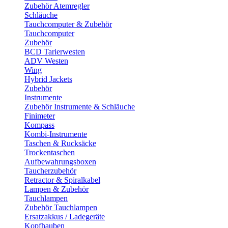
Zubehör Atemregler
Schläuche
Tauchcomputer & Zubehör
Tauchcomputer
Zubehör
BCD Tarierwesten
ADV Westen
Wing
Hybrid Jackets
Zubehör
Instrumente
Zubehör Instrumente & Schläuche
Finimeter
Kompass
Kombi-Instrumente
Taschen & Rucksäcke
Trockentaschen
Aufbewahrungsboxen
Taucherzubehör
Retractor & Spiralkabel
Lampen & Zubehör
Tauchlampen
Zubehör Tauchlampen
Ersatzakkus / Ladegeräte
Kopfhauben