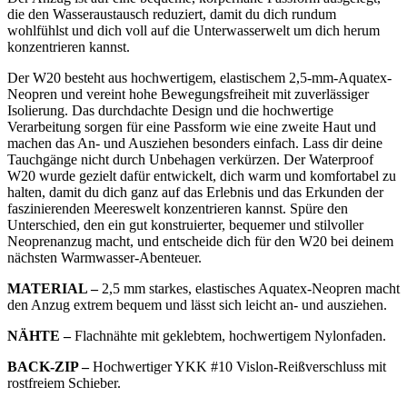
die den Wasseraustausch reduziert, damit du dich rundum
wohlfühlst und dich voll auf die Unterwasserwelt um dich herum
konzentrieren kannst.
Der W20 besteht aus hochwertigem, elastischem 2,5-mm-Aquatex-
Neopren und vereint hohe Bewegungsfreiheit mit zuverlässiger
Isolierung. Das durchdachte Design und die hochwertige
Verarbeitung sorgen für eine Passform wie eine zweite Haut und
machen das An- und Ausziehen besonders einfach. Lass dir deine
Tauchgänge nicht durch Unbehagen verkürzen. Der Waterproof
W20 wurde gezielt dafür entwickelt, dich warm und komfortabel zu
halten, damit du dich ganz auf das Erlebnis und das Erkunden der
faszinierenden Meereswelt konzentrieren kannst. Spüre den
Unterschied, den ein gut konstruierter, bequemer und stilvoller
Neoprenanzug macht, und entscheide dich für den W20 bei deinem
nächsten Warmwasser-Abenteuer.
MATERIAL –
2,5 mm starkes, elastisches Aquatex-Neopren macht
den Anzug extrem bequem und lässt sich leicht an- und ausziehen.
NÄHTE –
Flachnähte mit geklebtem, hochwertigem Nylonfaden.
BACK-ZIP –
Hochwertiger YKK #10 Vislon-Reißverschluss mit
rostfreiem Schieber.