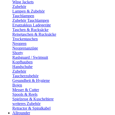
Wing Jackets
Zubehör
Lampen & Zubehör
Tauchlampen
Zubehör Tauchlampen
Ersatzakkus Ladegeräte
Taschen & Rucksäcke
Reisetaschen & Rucksäcke
Trockentaschen
Neopren
Neoprenanzüge
Shorty
Rashguard / Swimsuit
Kopfhauben
Handschuhe
Zubehör
Taucherzubehör
Gesundheit & Hygiene
Bojen
Messer & Cutter
Spools & Reels
Spielzeug & Kuscheltiere
weiteres Zubehör
Retractor & Spiralkabel
Allrounder