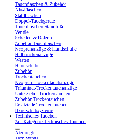
Tauchflaschen & Zubehör
Alu-Flaschen
Stahlflaschen
Doppel-Tauchgeräte
Tauchflaschen Standfüße
Ventile
Schellen & Bolzen
Zubehör Tauchflaschen
Neoprenanzüge & Handschuhe
Halbtrockenanzüge
Westen
Handschuhe
Zubehör
Trockentauchen
Neopren-Trockentauchanzüge
Trilaminat-Trockentauchanzüge
Unterzieher Trockentauchen
Zubehör Trockentauchen
Ersatzteile Trockentauchen
Handschuhsysteme
Technisches Tauchen
Zur Kategorie Technisches Tauchen
Atemregler
Tech Wings