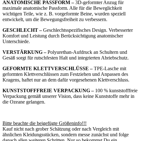
ANATOMISCHE PASSFORM –
3D-geformter Anzug für
maximale anatomische Passform. Alle für die Beweglichkeit
wichtigen Teile, wie z. B. vorgeformte Beine, wurden speziell
entwickelt, um die Bewegungsfreiheit zu verbessern.
GESCHLECHT –
Geschlechtsspezifisches Design. Verbesserter
Komfort und Leistung durch Berücksichtigung anatomischer
Unterschiede.
VERSTÄRKUNG –
Polyurethan-Aufdruck an Schultern und
Gesäß sorgt für rutschfesten Halt und integrierten Abriebschutz.
GEFORMTE KLETTVERSCHLÜSSE –
TPE-Lasche mit
geformten Klettverschlüssen zum Festziehen und Anpassen des
Kragens, haftet nur an dem dafür vorgesehenen Klettverschluss.
KUNSTSTOFFFREIE VERPACKUNG –
100 % kunststofffreie
Verpackung gemäß unserer Vision, dass keine Kunststoffe mehr in
die Ozeane gelangen.
Bitte beachte die beigefügte Größeninfo!!!
Kauf nicht nach grober Schätzung oder nach Vergleich mit
ähnlichen Kleidungsstücken, sondern messe zunächst und folge
danach allen weiteren Schritten. Nur so bekommst Du ein