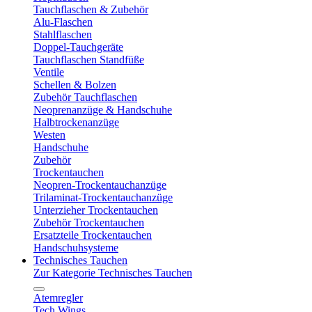
Tauchflaschen & Zubehör
Alu-Flaschen
Stahlflaschen
Doppel-Tauchgeräte
Tauchflaschen Standfüße
Ventile
Schellen & Bolzen
Zubehör Tauchflaschen
Neoprenanzüge & Handschuhe
Halbtrockenanzüge
Westen
Handschuhe
Zubehör
Trockentauchen
Neopren-Trockentauchanzüge
Trilaminat-Trockentauchanzüge
Unterzieher Trockentauchen
Zubehör Trockentauchen
Ersatzteile Trockentauchen
Handschuhsysteme
Technisches Tauchen
Zur Kategorie Technisches Tauchen
Atemregler
Tech Wings