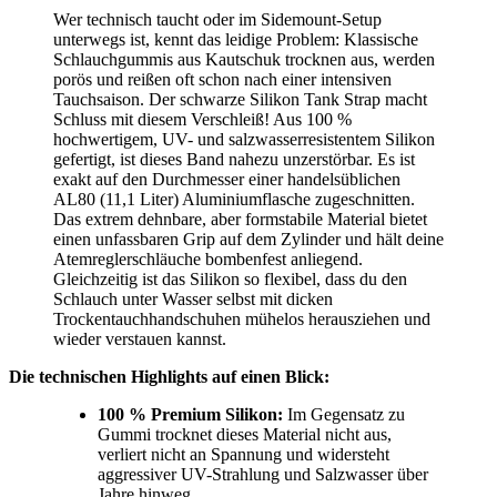
Wer technisch taucht oder im Sidemount-Setup
unterwegs ist, kennt das leidige Problem: Klassische
Schlauchgummis aus Kautschuk trocknen aus, werden
porös und reißen oft schon nach einer intensiven
Tauchsaison. Der schwarze Silikon Tank Strap macht
Schluss mit diesem Verschleiß! Aus 100 %
hochwertigem, UV- und salzwasserresistentem Silikon
gefertigt, ist dieses Band nahezu unzerstörbar. Es ist
exakt auf den Durchmesser einer handelsüblichen
AL80 (11,1 Liter) Aluminiumflasche zugeschnitten.
Das extrem dehnbare, aber formstabile Material bietet
einen unfassbaren Grip auf dem Zylinder und hält deine
Atemreglerschläuche bombenfest anliegend.
Gleichzeitig ist das Silikon so flexibel, dass du den
Schlauch unter Wasser selbst mit dicken
Trockentauchhandschuhen mühelos herausziehen und
wieder verstauen kannst.
Die technischen Highlights auf einen Blick:
100 % Premium Silikon:
Im Gegensatz zu
Gummi trocknet dieses Material nicht aus,
verliert nicht an Spannung und widersteht
aggressiver UV-Strahlung und Salzwasser über
Jahre hinweg.