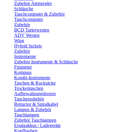
Zubehör Atemregler
Schläuche
Tauchcomputer & Zubehör
Tauchcomputer
Zubehör
BCD Tarierwesten
ADV Westen
Wing
Hybrid Jackets
Zubehör
Instrumente
Zubehör Instrumente & Schläuche
Finimeter
Kompass
Kombi-Instrumente
Taschen & Rucksäcke
Trockentaschen
Aufbewahrungsboxen
Taucherzubehör
Retractor & Spiralkabel
Lampen & Zubehör
Tauchlampen
Zubehör Tauchlampen
Ersatzakkus / Ladegeräte
Kopfhauben