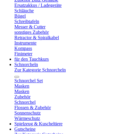
Ersatzakkus / Ladegeräte
Schläuche
Bügel
Schreibtafeln
Messer & Cutter
sonstiges Zubehör
Retractor & Spiralkabel
Instrumente
Kompass
Finimeter
für den Tauchkurs
Schnorcheln
Zur Kategorie Schnorcheln
Schnorchel Set
Masken
Masken
Zubehör
Schnorchel
Flossen & Zubehör
Sonnenschutz
Wärmeschutz
Spielzeug & Kuscheltiere
Gutscheine