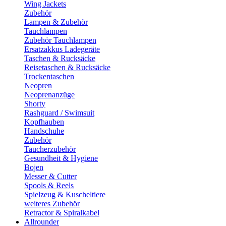
Wing Jackets
Zubehör
Lampen & Zubehör
Tauchlampen
Zubehör Tauchlampen
Ersatzakkus Ladegeräte
Taschen & Rucksäcke
Reisetaschen & Rucksäcke
Trockentaschen
Neopren
Neoprenanzüge
Shorty
Rashguard / Swimsuit
Kopfhauben
Handschuhe
Zubehör
Taucherzubehör
Gesundheit & Hygiene
Bojen
Messer & Cutter
Spools & Reels
Spielzeug & Kuscheltiere
weiteres Zubehör
Retractor & Spiralkabel
Allrounder