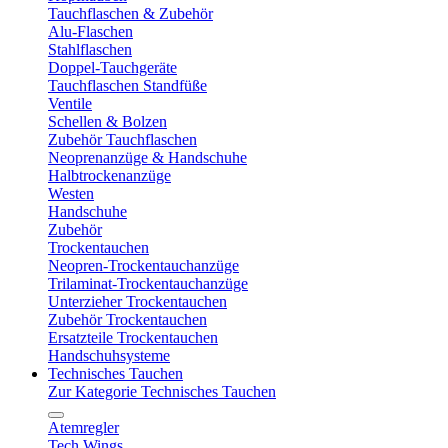
Tauchflaschen & Zubehör
Alu-Flaschen
Stahlflaschen
Doppel-Tauchgeräte
Tauchflaschen Standfüße
Ventile
Schellen & Bolzen
Zubehör Tauchflaschen
Neoprenanzüge & Handschuhe
Halbtrockenanzüge
Westen
Handschuhe
Zubehör
Trockentauchen
Neopren-Trockentauchanzüge
Trilaminat-Trockentauchanzüge
Unterzieher Trockentauchen
Zubehör Trockentauchen
Ersatzteile Trockentauchen
Handschuhsysteme
Technisches Tauchen
Zur Kategorie Technisches Tauchen
Atemregler
Tech Wings