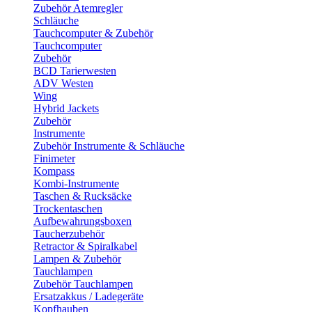
Zubehör Atemregler
Schläuche
Tauchcomputer & Zubehör
Tauchcomputer
Zubehör
BCD Tarierwesten
ADV Westen
Wing
Hybrid Jackets
Zubehör
Instrumente
Zubehör Instrumente & Schläuche
Finimeter
Kompass
Kombi-Instrumente
Taschen & Rucksäcke
Trockentaschen
Aufbewahrungsboxen
Taucherzubehör
Retractor & Spiralkabel
Lampen & Zubehör
Tauchlampen
Zubehör Tauchlampen
Ersatzakkus / Ladegeräte
Kopfhauben