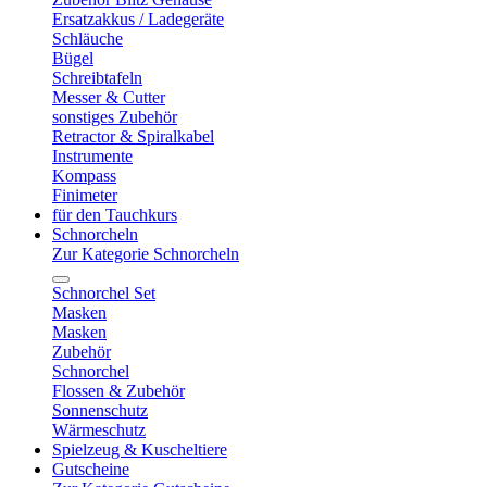
Ersatzakkus / Ladegeräte
Schläuche
Bügel
Schreibtafeln
Messer & Cutter
sonstiges Zubehör
Retractor & Spiralkabel
Instrumente
Kompass
Finimeter
für den Tauchkurs
Schnorcheln
Zur Kategorie Schnorcheln
Schnorchel Set
Masken
Masken
Zubehör
Schnorchel
Flossen & Zubehör
Sonnenschutz
Wärmeschutz
Spielzeug & Kuscheltiere
Gutscheine