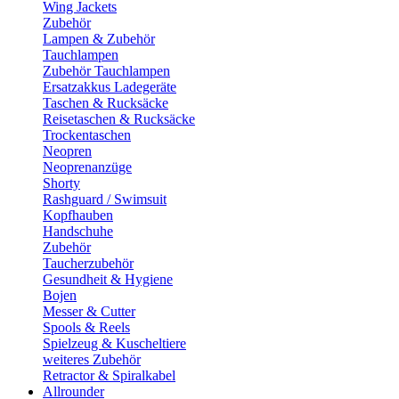
Wing Jackets
Zubehör
Lampen & Zubehör
Tauchlampen
Zubehör Tauchlampen
Ersatzakkus Ladegeräte
Taschen & Rucksäcke
Reisetaschen & Rucksäcke
Trockentaschen
Neopren
Neoprenanzüge
Shorty
Rashguard / Swimsuit
Kopfhauben
Handschuhe
Zubehör
Taucherzubehör
Gesundheit & Hygiene
Bojen
Messer & Cutter
Spools & Reels
Spielzeug & Kuscheltiere
weiteres Zubehör
Retractor & Spiralkabel
Allrounder