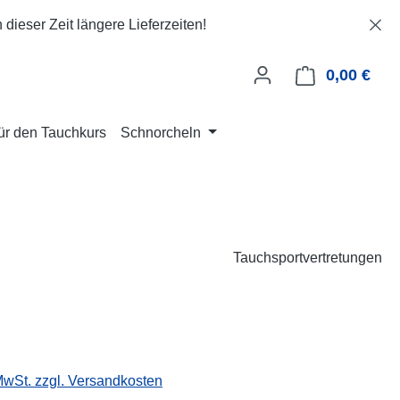
dieser Zeit längere Lieferzeiten!
0,00 €
Ware
für den Tauchkurs
Schnorcheln
Tauchsportvertretungen
eis:
 MwSt. zzgl. Versandkosten