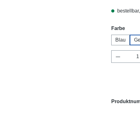
bestellbar,
auswä
Farbe
Blau
Ge
Produkt 
Produktnu