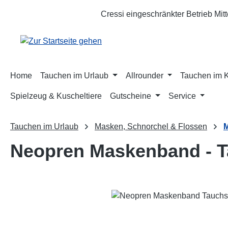
m Hauptinhalt springen
Zur Suche springen
Zur Hauptnavigation springen
Cressi eingeschränkter Betrieb Mit
Home
Tauchen im Urlaub
Allrounder
Tauchen im 
Spielzeug & Kuscheltiere
Gutscheine
Service
Tauchen im Urlaub
Masken, Schnorchel & Flossen
Neopren Maskenband - T
Bildergalerie überspringen