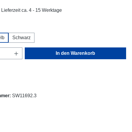
 Lieferzeit ca. 4 - 15 Werktage
hlen
lb
Schwarz
Anzahl: Gib den gewünschten Wert ein oder
In den Warenkorb
mmer:
SW11692.3