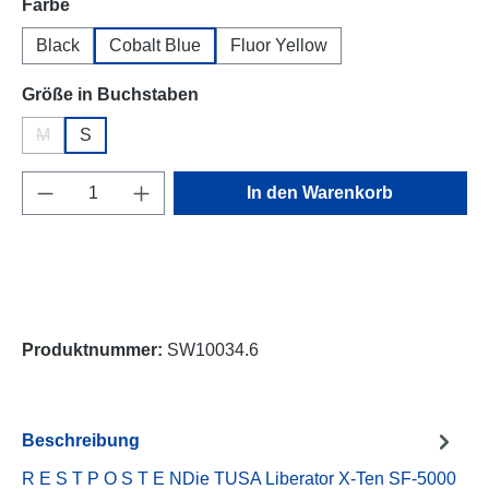
auswählen
Farbe
Black
Cobalt Blue
Fluor Yellow
auswählen
Größe in Buchstaben
M
S
(Diese Option ist zurzeit nicht verfügbar.)
Produkt Anzahl: Gib den gewünschten Wert e
In den Warenkorb
Produktnummer:
SW10034.6
Beschreibung
R E S T P O S T E NDie TUSA Liberator X-Ten SF-5000