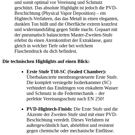
und somit optimal vor Vereisung und Schmutz
geschützt. Das absolute Highlight ist jedoch die PVD-
Beschichtung (Physical Vapor Deposition) – ein
Hightech-Verfahren, das das Metall in einen eleganten,
dunklen Ton hüllt und die Oberfläche extrem kratzfest
und widerstandsfähig gegen Stöße macht. Gepaart mit
der pneumatisch balancierten Master-Zweiten-Stufe
erlebst du einen Atemkomfort der Extraklasse, ganz
gleich in welcher Tiefe oder bei welchem
Flaschendruck du dich befindest.
Die technischen Highlights auf einen Blick:
Erste Stufe T10-SC (Sealed Chamber):
Überbalancierte membrangesteuerte Erste Stufe.
Die komplett versiegelte Isolierkammer (SC)
verhindert das Eindringen von eiskaltem Wasser
und Schmutz in die Federmechanik – der
perfekte Vereisungsschutz nach EN 250!
PVD-Hightech-Finish:
Die Erste Stufe und die
Akzente der Zweiten Stufe sind mit einer PVD-
Beschichtung veredelt. Dieses Verfahren ist
außergewöhnlich hart, abriebfest und resistent
gegen chemische oder mechanische Einflüsse.