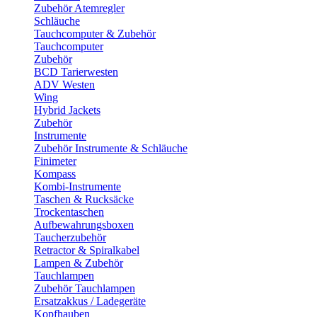
Zubehör Atemregler
Schläuche
Tauchcomputer & Zubehör
Tauchcomputer
Zubehör
BCD Tarierwesten
ADV Westen
Wing
Hybrid Jackets
Zubehör
Instrumente
Zubehör Instrumente & Schläuche
Finimeter
Kompass
Kombi-Instrumente
Taschen & Rucksäcke
Trockentaschen
Aufbewahrungsboxen
Taucherzubehör
Retractor & Spiralkabel
Lampen & Zubehör
Tauchlampen
Zubehör Tauchlampen
Ersatzakkus / Ladegeräte
Kopfhauben