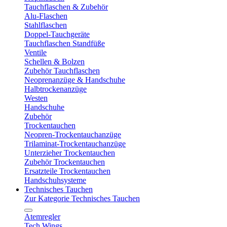
Tauchflaschen & Zubehör
Alu-Flaschen
Stahlflaschen
Doppel-Tauchgeräte
Tauchflaschen Standfüße
Ventile
Schellen & Bolzen
Zubehör Tauchflaschen
Neoprenanzüge & Handschuhe
Halbtrockenanzüge
Westen
Handschuhe
Zubehör
Trockentauchen
Neopren-Trockentauchanzüge
Trilaminat-Trockentauchanzüge
Unterzieher Trockentauchen
Zubehör Trockentauchen
Ersatzteile Trockentauchen
Handschuhsysteme
Technisches Tauchen
Zur Kategorie Technisches Tauchen
Atemregler
Tech Wings