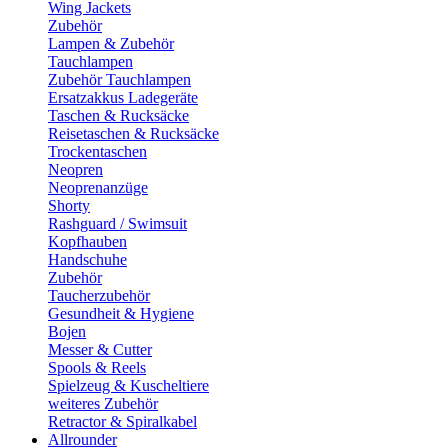
Wing Jackets
Zubehör
Lampen & Zubehör
Tauchlampen
Zubehör Tauchlampen
Ersatzakkus Ladegeräte
Taschen & Rucksäcke
Reisetaschen & Rucksäcke
Trockentaschen
Neopren
Neoprenanzüge
Shorty
Rashguard / Swimsuit
Kopfhauben
Handschuhe
Zubehör
Taucherzubehör
Gesundheit & Hygiene
Bojen
Messer & Cutter
Spools & Reels
Spielzeug & Kuscheltiere
weiteres Zubehör
Retractor & Spiralkabel
Allrounder