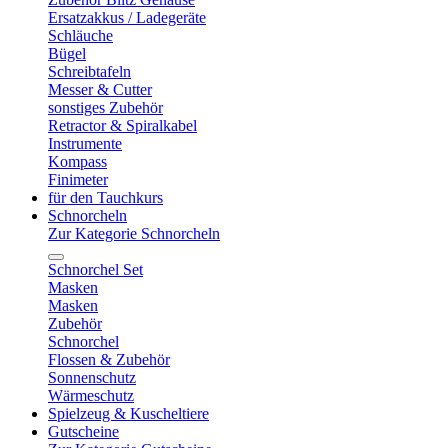
Ersatzakkus / Ladegeräte
Schläuche
Bügel
Schreibtafeln
Messer & Cutter
sonstiges Zubehör
Retractor & Spiralkabel
Instrumente
Kompass
Finimeter
für den Tauchkurs
Schnorcheln
Zur Kategorie Schnorcheln
Schnorchel Set
Masken
Masken
Zubehör
Schnorchel
Flossen & Zubehör
Sonnenschutz
Wärmeschutz
Spielzeug & Kuscheltiere
Gutscheine