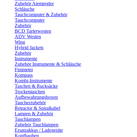
Zubehör Atemregler
Schläuche
Tauchcomputer & Zubehör
Tauchcomputer
Zubehör
BCD Tarierwesten
ADV Westen
Wing
Hybrid Jackets
Zubehör
Instrumente
Zubehör Instrumente & Schläuche
Finimeter
Kompass
Kombi-Instrumente
Taschen & Rucksäcke
Trockentaschen
Aufbewahrungsboxen
Taucherzubehör
Retractor & Spiralkabel
Lampen & Zubehör
Tauchlampen
Zubehör Tauchlampen
Ersatzakkus / Ladegeräte
Kopfhauben