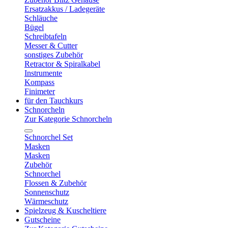
Ersatzakkus / Ladegeräte
Schläuche
Bügel
Schreibtafeln
Messer & Cutter
sonstiges Zubehör
Retractor & Spiralkabel
Instrumente
Kompass
Finimeter
für den Tauchkurs
Schnorcheln
Zur Kategorie Schnorcheln
Schnorchel Set
Masken
Masken
Zubehör
Schnorchel
Flossen & Zubehör
Sonnenschutz
Wärmeschutz
Spielzeug & Kuscheltiere
Gutscheine