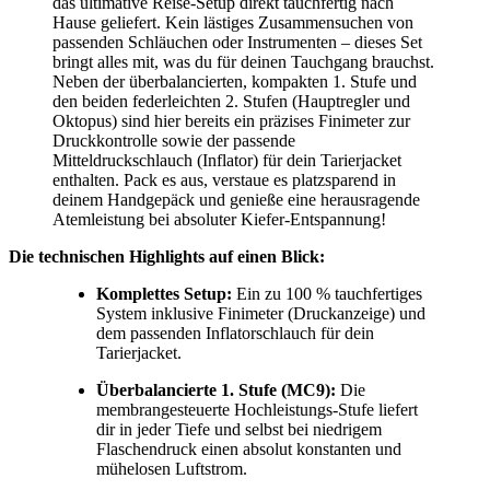
das ultimative Reise-Setup direkt tauchfertig nach
Hause geliefert. Kein lästiges Zusammensuchen von
passenden Schläuchen oder Instrumenten – dieses Set
bringt alles mit, was du für deinen Tauchgang brauchst.
Neben der überbalancierten, kompakten 1. Stufe und
den beiden federleichten 2. Stufen (Hauptregler und
Oktopus) sind hier bereits ein präzises Finimeter zur
Druckkontrolle sowie der passende
Mitteldruckschlauch (Inflator) für dein Tarierjacket
enthalten. Pack es aus, verstaue es platzsparend in
deinem Handgepäck und genieße eine herausragende
Atemleistung bei absoluter Kiefer-Entspannung!
Die technischen Highlights auf einen Blick:
Komplettes Setup:
Ein zu 100 % tauchfertiges
System inklusive Finimeter (Druckanzeige) und
dem passenden Inflatorschlauch für dein
Tarierjacket.
Überbalancierte 1. Stufe (MC9):
Die
membrangesteuerte Hochleistungs-Stufe liefert
dir in jeder Tiefe und selbst bei niedrigem
Flaschendruck einen absolut konstanten und
mühelosen Luftstrom.