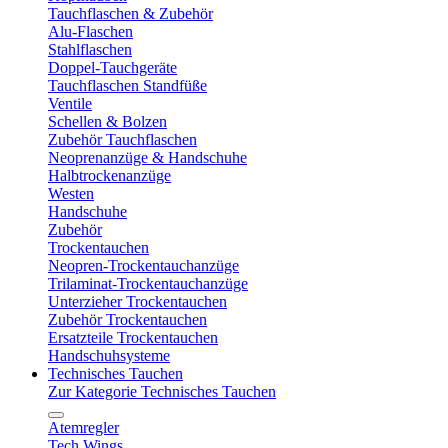
Tauchflaschen & Zubehör
Alu-Flaschen
Stahlflaschen
Doppel-Tauchgeräte
Tauchflaschen Standfüße
Ventile
Schellen & Bolzen
Zubehör Tauchflaschen
Neoprenanzüge & Handschuhe
Halbtrockenanzüge
Westen
Handschuhe
Zubehör
Trockentauchen
Neopren-Trockentauchanzüge
Trilaminat-Trockentauchanzüge
Unterzieher Trockentauchen
Zubehör Trockentauchen
Ersatzteile Trockentauchen
Handschuhsysteme
Technisches Tauchen
Zur Kategorie Technisches Tauchen
Atemregler
Tech Wings