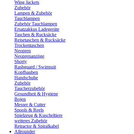
Wing Jackets
Zubehör
Lampen & Zubehör
Tauchlampen
Zubehör Tauchlampen
Ersatzakkus Ladegeräte
Taschen & Rucksäcke
Reisetaschen & Rucksäcke
Trockentaschen
Neopren
Neoprenanzüge
Shorty
Rashguard / Swimsuit
Kopfhauben
Handschuhe
Zubehör
Taucherzubehör
Gesundheit & Hygiene
Bojen
Messer & Cutter
Spools & Reels
Spielzeug & Kuscheltiere
weiteres Zubehör
Retractor & Spiralkabel
Allrounder