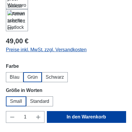
Regulärer Preis:
49,00 €
Preise inkl. MwSt. zzgl. Versandkosten
auswählen
Farbe
Blau
Grün
Schwarz
auswählen
Größe in Worten
Small
Standard
Produkt Anzahl: Gib den gewünschten Wert e
In den Warenkorb