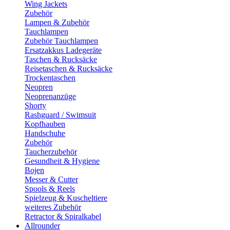
Wing Jackets
Zubehör
Lampen & Zubehör
Tauchlampen
Zubehör Tauchlampen
Ersatzakkus Ladegeräte
Taschen & Rucksäcke
Reisetaschen & Rucksäcke
Trockentaschen
Neopren
Neoprenanzüge
Shorty
Rashguard / Swimsuit
Kopfhauben
Handschuhe
Zubehör
Taucherzubehör
Gesundheit & Hygiene
Bojen
Messer & Cutter
Spools & Reels
Spielzeug & Kuscheltiere
weiteres Zubehör
Retractor & Spiralkabel
Allrounder