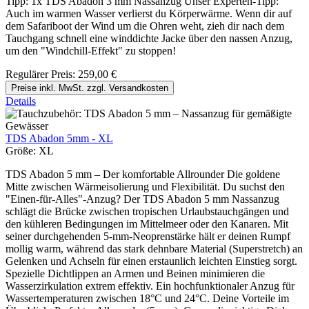
Tipp: 1x TDS Abadon 3 mm Nassanzug Unser Experten-Tipp:
Auch im warmen Wasser verlierst du Körperwärme. Wenn dir auf
dem Safariboot der Wind um die Ohren weht, zieh dir nach dem
Tauchgang schnell eine winddichte Jacke über den nassen Anzug,
um den "Windchill-Effekt" zu stoppen!
Regulärer Preis:
259,00 €
Preise inkl. MwSt. zzgl. Versandkosten
Details
TDS Abadon 5mm - XL
Größe:
XL
TDS Abadon 5 mm – Der komfortable Allrounder Die goldene
Mitte zwischen Wärmeisolierung und Flexibilität. Du suchst den
"Einen-für-Alles"-Anzug? Der TDS Abadon 5 mm Nassanzug
schlägt die Brücke zwischen tropischen Urlaubstauchgängen und
den kühleren Bedingungen im Mittelmeer oder den Kanaren. Mit
seiner durchgehenden 5-mm-Neoprenstärke hält er deinen Rumpf
mollig warm, während das stark dehnbare Material (Superstretch) an
Gelenken und Achseln für einen erstaunlich leichten Einstieg sorgt.
Spezielle Dichtlippen an Armen und Beinen minimieren die
Wasserzirkulation extrem effektiv. Ein hochfunktionaler Anzug für
Wassertemperaturen zwischen 18°C und 24°C. Deine Vorteile im