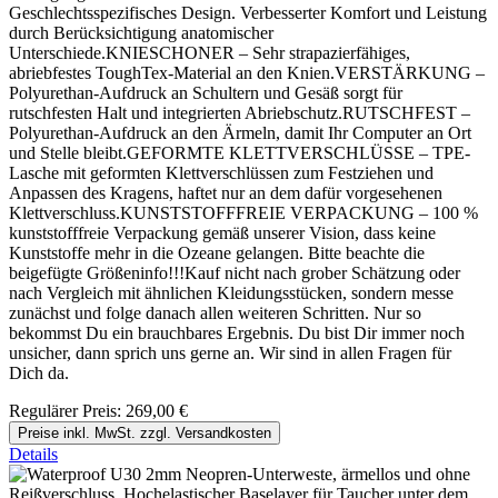
Geschlechtsspezifisches Design. Verbesserter Komfort und Leistung
durch Berücksichtigung anatomischer
Unterschiede.KNIESCHONER – Sehr strapazierfähiges,
abriebfestes ToughTex-Material an den Knien.VERSTÄRKUNG –
Polyurethan-Aufdruck an Schultern und Gesäß sorgt für
rutschfesten Halt und integrierten Abriebschutz.RUTSCHFEST –
Polyurethan-Aufdruck an den Ärmeln, damit Ihr Computer an Ort
und Stelle bleibt.GEFORMTE KLETTVERSCHLÜSSE – TPE-
Lasche mit geformten Klettverschlüssen zum Festziehen und
Anpassen des Kragens, haftet nur an dem dafür vorgesehenen
Klettverschluss.KUNSTSTOFFFREIE VERPACKUNG – 100 %
kunststofffreie Verpackung gemäß unserer Vision, dass keine
Kunststoffe mehr in die Ozeane gelangen. Bitte beachte die
beigefügte Größeninfo!!!Kauf nicht nach grober Schätzung oder
nach Vergleich mit ähnlichen Kleidungsstücken, sondern messe
zunächst und folge danach allen weiteren Schritten. Nur so
bekommst Du ein brauchbares Ergebnis. Du bist Dir immer noch
unsicher, dann sprich uns gerne an. Wir sind in allen Fragen für
Dich da.
Regulärer Preis:
269,00 €
Preise inkl. MwSt. zzgl. Versandkosten
Details