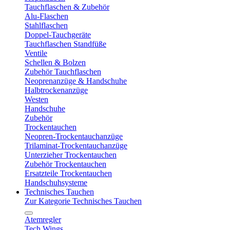
Tauchflaschen & Zubehör
Alu-Flaschen
Stahlflaschen
Doppel-Tauchgeräte
Tauchflaschen Standfüße
Ventile
Schellen & Bolzen
Zubehör Tauchflaschen
Neoprenanzüge & Handschuhe
Halbtrockenanzüge
Westen
Handschuhe
Zubehör
Trockentauchen
Neopren-Trockentauchanzüge
Trilaminat-Trockentauchanzüge
Unterzieher Trockentauchen
Zubehör Trockentauchen
Ersatzteile Trockentauchen
Handschuhsysteme
Technisches Tauchen
Zur Kategorie Technisches Tauchen
Atemregler
Tech Wings