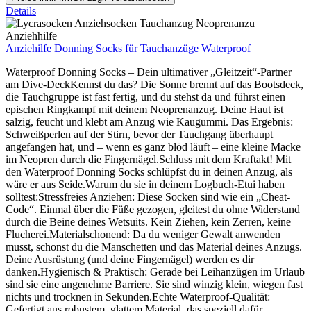
Details
Anziehilfe Donning Socks für Tauchanzüge Waterproof
Waterproof Donning Socks – Dein ultimativer „Gleitzeit“-Partner
am Dive-DeckKennst du das? Die Sonne brennt auf das Bootsdeck,
die Tauchgruppe ist fast fertig, und du stehst da und führst einen
epischen Ringkampf mit deinem Neoprenanzug. Deine Haut ist
salzig, feucht und klebt am Anzug wie Kaugummi. Das Ergebnis:
Schweißperlen auf der Stirn, bevor der Tauchgang überhaupt
angefangen hat, und – wenn es ganz blöd läuft – eine kleine Macke
im Neopren durch die Fingernägel.Schluss mit dem Kraftakt! Mit
den Waterproof Donning Socks schlüpfst du in deinen Anzug, als
wäre er aus Seide.Warum du sie in deinem Logbuch-Etui haben
solltest:Stressfreies Anziehen: Diese Socken sind wie ein „Cheat-
Code“. Einmal über die Füße gezogen, gleitest du ohne Widerstand
durch die Beine deines Wetsuits. Kein Ziehen, kein Zerren, keine
Flucherei.Materialschonend: Da du weniger Gewalt anwenden
musst, schonst du die Manschetten und das Material deines Anzugs.
Deine Ausrüstung (und deine Fingernägel) werden es dir
danken.Hygienisch & Praktisch: Gerade bei Leihanzügen im Urlaub
sind sie eine angenehme Barriere. Sie sind winzig klein, wiegen fast
nichts und trocknen in Sekunden.Echte Waterproof-Qualität:
Gefertigt aus robustem, glattem Material, das speziell dafür