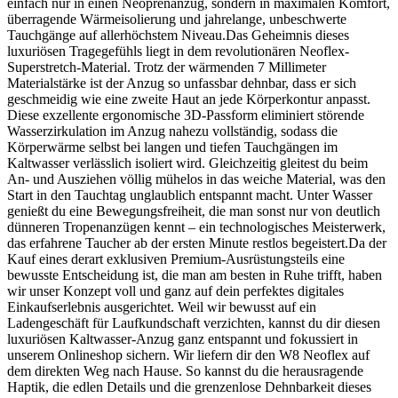
einfach nur in einen Neoprenanzug, sondern in maximalen Komfort,
überragende Wärmeisolierung und jahrelange, unbeschwerte
Tauchgänge auf allerhöchstem Niveau.Das Geheimnis dieses
luxuriösen Tragegefühls liegt in dem revolutionären Neoflex-
Superstretch-Material. Trotz der wärmenden 7 Millimeter
Materialstärke ist der Anzug so unfassbar dehnbar, dass er sich
geschmeidig wie eine zweite Haut an jede Körperkontur anpasst.
Diese exzellente ergonomische 3D-Passform eliminiert störende
Wasserzirkulation im Anzug nahezu vollständig, sodass die
Körperwärme selbst bei langen und tiefen Tauchgängen im
Kaltwasser verlässlich isoliert wird. Gleichzeitig gleitest du beim
An- und Ausziehen völlig mühelos in das weiche Material, was den
Start in den Tauchtag unglaublich entspannt macht. Unter Wasser
genießt du eine Bewegungsfreiheit, die man sonst nur von deutlich
dünneren Tropenanzügen kennt – ein technologisches Meisterwerk,
das erfahrene Taucher ab der ersten Minute restlos begeistert.Da der
Kauf eines derart exklusiven Premium-Ausrüstungsteils eine
bewusste Entscheidung ist, die man am besten in Ruhe trifft, haben
wir unser Konzept voll und ganz auf dein perfektes digitales
Einkaufserlebnis ausgerichtet. Weil wir bewusst auf ein
Ladengeschäft für Laufkundschaft verzichten, kannst du dir diesen
luxuriösen Kaltwasser-Anzug ganz entspannt und fokussiert in
unserem Onlineshop sichern. Wir liefern dir den W8 Neoflex auf
dem direkten Weg nach Hause. So kannst du die herausragende
Haptik, die edlen Details und die grenzenlose Dehnbarkeit dieses