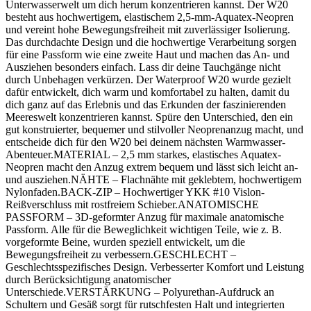
Unterwasserwelt um dich herum konzentrieren kannst. Der W20
besteht aus hochwertigem, elastischem 2,5-mm-Aquatex-Neopren
und vereint hohe Bewegungsfreiheit mit zuverlässiger Isolierung.
Das durchdachte Design und die hochwertige Verarbeitung sorgen
für eine Passform wie eine zweite Haut und machen das An- und
Ausziehen besonders einfach. Lass dir deine Tauchgänge nicht
durch Unbehagen verkürzen. Der Waterproof W20 wurde gezielt
dafür entwickelt, dich warm und komfortabel zu halten, damit du
dich ganz auf das Erlebnis und das Erkunden der faszinierenden
Meereswelt konzentrieren kannst. Spüre den Unterschied, den ein
gut konstruierter, bequemer und stilvoller Neoprenanzug macht, und
entscheide dich für den W20 bei deinem nächsten Warmwasser-
Abenteuer.MATERIAL – 2,5 mm starkes, elastisches Aquatex-
Neopren macht den Anzug extrem bequem und lässt sich leicht an-
und ausziehen.NÄHTE – Flachnähte mit geklebtem, hochwertigem
Nylonfaden.BACK-ZIP – Hochwertiger YKK #10 Vislon-
Reißverschluss mit rostfreiem Schieber.ANATOMISCHE
PASSFORM – 3D-geformter Anzug für maximale anatomische
Passform. Alle für die Beweglichkeit wichtigen Teile, wie z. B.
vorgeformte Beine, wurden speziell entwickelt, um die
Bewegungsfreiheit zu verbessern.GESCHLECHT –
Geschlechtsspezifisches Design. Verbesserter Komfort und Leistung
durch Berücksichtigung anatomischer
Unterschiede.VERSTÄRKUNG – Polyurethan-Aufdruck an
Schultern und Gesäß sorgt für rutschfesten Halt und integrierten