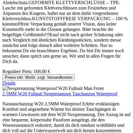
Abriebschutz.GEFORMTE KLETTVERSCHLÜSSE – TPE-
Lasche mit geformten Klettverschlüssen zum Festziehen und
Anpassen des Kragens, haftet nur an dem dafür vorgesehenen
Klettverschluss.KUNSTSTOFFFREIE VERPACKUNG – 100 %
kunststofffreie Verpackung gemäß unserer Vision, dass keine
Kunststoffe mehr in die Ozeane gelangen. Bitte beachte die
beigefügte Größeninfo!!!Kauf nicht nach grober Schätzung oder
nach Vergleich mit ähnlichen Kleidungsstücken, sondern messe
zunächst und folge danach allen weiteren Schritten. Nur so
bekommst Du ein brauchbares Ergebnis. Du bist Dir immer noch
unsicher, dann sprich uns gerne an. Wir sind in allen Fragen für
Dich da.
Regulärer Preis:
169,00 €
Preise inkl. MwSt. zzgl. Versandkosten
Details
2,5MM W20 Fullsuit Neoprenanzug Tauchanzug Waterproof
Nasstauchanzug W20 2,5MM Waterproof Erlebe erstklassigen
Komfort und angenehme Wärme bei deinen Tauchgängen in
warmen Gewässern mit dem W20 Neoprenanzug. Der Anzug ist auf
eine bequeme, körpernahe Passform ausgelegt, die den
Wasseraustausch reduziert, damit du dich rundum wohlfühlst und
dich voll auf die Unterwasserwelt um dich herum konzentrieren