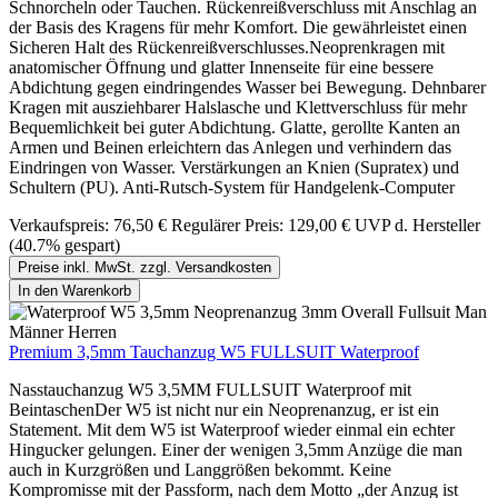
Schnorcheln oder Tauchen. Rückenreißverschluss mit Anschlag an
der Basis des Kragens für mehr Komfort. Die gewährleistet einen
Sicheren Halt des Rückenreißverschlusses.Neoprenkragen mit
anatomischer Öffnung und glatter Innenseite für eine bessere
Abdichtung gegen eindringendes Wasser bei Bewegung. Dehnbarer
Kragen mit ausziehbarer Halslasche und Klettverschluss für mehr
Bequemlichkeit bei guter Abdichtung. Glatte, gerollte Kanten an
Armen und Beinen erleichtern das Anlegen und verhindern das
Eindringen von Wasser. Verstärkungen an Knien (Supratex) und
Schultern (PU). Anti-Rutsch-System für Handgelenk-Computer
Verkaufspreis:
76,50 €
Regulärer Preis:
129,00 €
UVP d. Hersteller
(40.7% gespart)
Preise inkl. MwSt. zzgl. Versandkosten
In den Warenkorb
Premium 3,5mm Tauchanzug W5 FULLSUIT Waterproof
Nasstauchanzug W5 3,5MM FULLSUIT Waterproof mit
BeintaschenDer W5 ist nicht nur ein Neoprenanzug, er ist ein
Statement. Mit dem W5 ist Waterproof wieder einmal ein echter
Hingucker gelungen. Einer der wenigen 3,5mm Anzüge die man
auch in Kurzgrößen und Langgrößen bekommt. Keine
Kompromisse mit der Passform, nach dem Motto „der Anzug ist