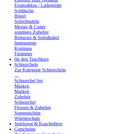
Ersatzakkus / Ladegeräte
Schläuche
Bügel
Schreibtafeln
Messer & Cutter
sonstiges Zubehör
Retractor & Spiralkabel
Instrumente
Kompass
Finimeter
für den Tauchkurs
Schnorcheln
Zur Kategorie Schnorcheln
Schnorchel Set
Masken
Masken
Zubehör
Schnorchel
Flossen & Zubehör
Sonnenschutz
Wärmeschutz
Spielzeug & Kuscheltiere
Gutscheine