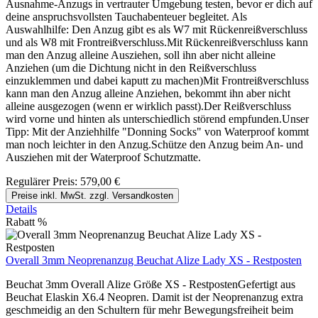
Ausnahme-Anzugs in vertrauter Umgebung testen, bevor er dich auf
deine anspruchsvollsten Tauchabenteuer begleitet. Als
Auswahlhilfe: Den Anzug gibt es als W7 mit Rückenreißverschluss
und als W8 mit Frontreißverschluss.Mit Rückenreißverschluss kann
man den Anzug alleine Ausziehen, soll ihn aber nicht alleine
Anziehen (um die Dichtung nicht in den Reißverschluss
einzuklemmen und dabei kaputt zu machen)Mit Frontreißverschluss
kann man den Anzug alleine Anziehen, bekommt ihn aber nicht
alleine ausgezogen (wenn er wirklich passt).Der Reißverschluss
wird vorne und hinten als unterschiedlich störend empfunden.Unser
Tipp: Mit der Anziehhilfe "Donning Socks" von Waterproof kommt
man noch leichter in den Anzug.Schütze den Anzug beim An- und
Ausziehen mit der Waterproof Schutzmatte.
Regulärer Preis:
579,00 €
Preise inkl. MwSt. zzgl. Versandkosten
Details
Rabatt
%
Overall 3mm Neoprenanzug Beuchat Alize Lady XS - Restposten
Beuchat 3mm Overall Alize Größe XS - RestpostenGefertigt aus
Beuchat Elaskin X6.4 Neopren. Damit ist der Neoprenanzug extra
geschmeidig an den Schultern für mehr Bewegungsfreiheit beim