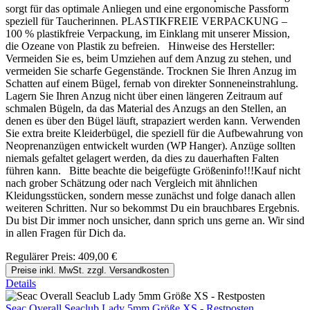
sorgt für das optimale Anliegen und eine ergonomische Passform
speziell für Taucherinnen. PLASTIKFREIE VERPACKUNG –
100 % plastikfreie Verpackung, im Einklang mit unserer Mission,
die Ozeane von Plastik zu befreien. Hinweise des Hersteller:
Vermeiden Sie es, beim Umziehen auf dem Anzug zu stehen, und
vermeiden Sie scharfe Gegenstände. Trocknen Sie Ihren Anzug im
Schatten auf einem Bügel, fernab von direkter Sonneneinstrahlung.
Lagern Sie Ihren Anzug nicht über einen längeren Zeitraum auf
schmalen Bügeln, da das Material des Anzugs an den Stellen, an
denen es über den Bügel läuft, strapaziert werden kann. Verwenden
Sie extra breite Kleiderbügel, die speziell für die Aufbewahrung von
Neoprenanzügen entwickelt wurden (WP Hanger). Anzüge sollten
niemals gefaltet gelagert werden, da dies zu dauerhaften Falten
führen kann. Bitte beachte die beigefügte Größeninfo!!!Kauf nicht
nach grober Schätzung oder nach Vergleich mit ähnlichen
Kleidungsstücken, sondern messe zunächst und folge danach allen
weiteren Schritten. Nur so bekommst Du ein brauchbares Ergebnis.
Du bist Dir immer noch unsicher, dann sprich uns gerne an. Wir sind
in allen Fragen für Dich da.
Regulärer Preis:
409,00 €
Preise inkl. MwSt. zzgl. Versandkosten
Details
Seac Overall Seaclub Lady 5mm Größe XS - Restposten