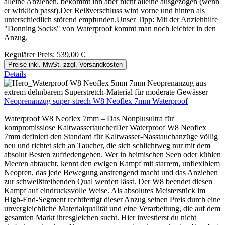
alleine Anziehen, bekommt ihn aber nicht alleine ausgezogen (wenn
er wirklich passt).Der Reißverschluss wird vorne und hinten als
unterschiedlich störend empfunden.Unser Tipp: Mit der Anziehhilfe
"Donning Socks" von Waterproof kommt man noch leichter in den
Anzug.
Regulärer Preis:
539,00 €
Preise inkl. MwSt. zzgl. Versandkosten
Details
Neoprenanzug super-strech W8 Neoflex 7mm Waterproof
Waterproof W8 Neoflex 7mm – Das Nonplusultra für
kompromisslose KaltwassertaucherDer Waterproof W8 Neoflex
7mm definiert den Standard für Kaltwasser-Nasstauchanzüge völlig
neu und richtet sich an Taucher, die sich schlichtweg nur mit dem
absolut Besten zufriedengeben. Wer in heimischen Seen oder kühlen
Meeren abtaucht, kennt den ewigen Kampf mit starrem, unflexiblem
Neopren, das jede Bewegung anstrengend macht und das Anziehen
zur schweißtreibenden Qual werden lässt. Der W8 beendet diesen
Kampf auf eindrucksvolle Weise. Als absolutes Meisterstück im
High-End-Segment rechtfertigt dieser Anzug seinen Preis durch eine
unvergleichliche Materialqualität und eine Verarbeitung, die auf dem
gesamten Markt ihresgleichen sucht. Hier investierst du nicht