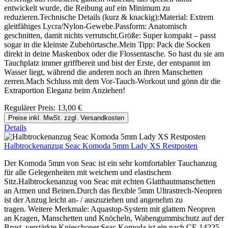
entwickelt wurde, die Reibung auf ein Minimum zu
reduzieren.Technische Details (kurz & knackig):Material: Extrem
gleitfähiges Lycra/Nylon-Gewebe.Passform: Anatomisch
geschnitten, damit nichts verrutscht.Größe: Super kompakt – passt
sogar in die kleinste Zubehörtasche.Mein Tipp: Pack die Socken
direkt in deine Maskenbox oder die Flossentasche. So hast du sie am
Tauchplatz immer griffbereit und bist der Erste, der entspannt im
Wasser liegt, während die anderen noch an ihren Manschetten
zerren.Mach Schluss mit dem Vor-Tauch-Workout und gönn dir die
Extraportion Eleganz beim Anziehen!
Regulärer Preis:
13,00 €
Preise inkl. MwSt. zzgl. Versandkosten
Details
Halbtrockenanzug Seac Komoda 5mm Lady XS Restposten
Der Komoda 5mm von Seac ist ein sehr komfortabler Tauchanzug
für alle Gelegenheiten mit weichem und elastischem
Sitz.Halbtrockenanzug von Seac mit echten Glatthautmanschetten
an Armen und Beinen.Durch das flexible 5mm Ultrastrech-Neopren
ist der Anzug leicht an- / auszuziehen und angenehm zu
tragen. Weitere Merkmale: Aquastop-System mit glattem Neopren
an Kragen, Manschetten und Knöcheln, Wabengummischutz auf der
Brust, verstärkte Knieschoner.Seac Komoda ist ein nach CE 14225-