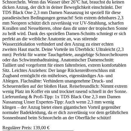
Schnorcheln. Wenn das Wasser über 26°C hat, brauchst du keinen
dicken Anzug, der dich in deiner Beweglichkeit einschränkt. Der
TDS Black One 2,3 mm Damen Nassanzug ist speziell für diese
paradiesischen Bedingungen gemacht! Sein extrem dehnbares 2,3
mm Neopren schützt dich zuverlässig vor UV-Strahlung, scharfen
Korallen und Nesseltieren, ohne dass dir unter der tropischen Sonne
zu heiß wird. Dank des speziellen Damen-Schnitts schmiegt er sich
perfekt an die weibliche Anatomie an, was störende
Wasserzirkulation verhindert und den Anzug zu einer echten
zweiten Haut macht. Deine Vorteile im Überblick: Ultraleicht (2,3
mm): Perfekt für warme Tauchgebiete, ausgiebige Schnorcheltouren
oder das Schwimmbadtraining. Anatomischer Damenschnitt:
Tailliert und vorgeformt für einen faltenfreien, extrem komfortablen
Sitz. Leichtes Anziehen: Der lange Rückenreißverschluss mit
Zugband ermöglicht ein müheloses, eigenständiges An- und
Ablegen. Flachnähte: Verhindern unangenehme Druck- und
Scheuerstellen auf der bloßen Haut. Reisefreundlich: Nimmt extrem
wenig Platz im Koffer ein und trocknet rasend schnell in der Sonne.
Lieferumfang & Profi-Tipp: 1x TDS Black One 2,3 mm Damen
Nassanzug Unser Experten-Tipp: Auch wenn 2,3 mm wenig
klingen – der Anzug bietet einen gigantischen Vorteil gegenüber
normaler Badekleidung, da er dich zuverlässig vor dem gefährlichen
Sonnenbrand beim Schnorcheln an der Oberfläche schützt!
Regulärer Preis:
139,00 €