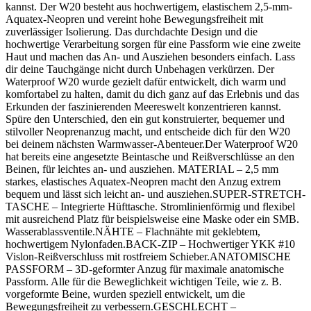
kannst. Der W20 besteht aus hochwertigem, elastischem 2,5-mm-
Aquatex-Neopren und vereint hohe Bewegungsfreiheit mit
zuverlässiger Isolierung. Das durchdachte Design und die
hochwertige Verarbeitung sorgen für eine Passform wie eine zweite
Haut und machen das An- und Ausziehen besonders einfach. Lass
dir deine Tauchgänge nicht durch Unbehagen verkürzen. Der
Waterproof W20 wurde gezielt dafür entwickelt, dich warm und
komfortabel zu halten, damit du dich ganz auf das Erlebnis und das
Erkunden der faszinierenden Meereswelt konzentrieren kannst.
Spüre den Unterschied, den ein gut konstruierter, bequemer und
stilvoller Neoprenanzug macht, und entscheide dich für den W20
bei deinem nächsten Warmwasser-Abenteuer.Der Waterproof W20
hat bereits eine angesetzte Beintasche und Reißverschlüsse an den
Beinen, für leichtes an- und ausziehen. MATERIAL – 2,5 mm
starkes, elastisches Aquatex-Neopren macht den Anzug extrem
bequem und lässt sich leicht an- und ausziehen.SUPER-STRETCH-
TASCHE – Integrierte Hüfttasche. Stromlinienförmig und flexibel
mit ausreichend Platz für beispielsweise eine Maske oder ein SMB.
Wasserablassventile.NÄHTE – Flachnähte mit geklebtem,
hochwertigem Nylonfaden.BACK-ZIP – Hochwertiger YKK #10
Vislon-Reißverschluss mit rostfreiem Schieber.ANATOMISCHE
PASSFORM – 3D-geformter Anzug für maximale anatomische
Passform. Alle für die Beweglichkeit wichtigen Teile, wie z. B.
vorgeformte Beine, wurden speziell entwickelt, um die
Bewegungsfreiheit zu verbessern.GESCHLECHT –