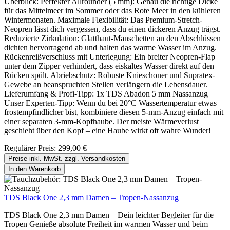
Überblick: Perfekter Allrounder (5 mm): Genau die richtige Dicke
für das Mittelmeer im Sommer oder das Rote Meer in den kühleren
Wintermonaten. Maximale Flexibilität: Das Premium-Stretch-
Neopren lässt dich vergessen, dass du einen dickeren Anzug trägst.
Reduzierte Zirkulation: Glatthaut-Manschetten an den Abschlüssen
dichten hervorragend ab und halten das warme Wasser im Anzug.
Rückenreißverschluss mit Unterlegung: Ein breiter Neopren-Flap
unter dem Zipper verhindert, dass eiskaltes Wasser direkt auf den
Rücken spült. Abriebschutz: Robuste Knieschoner und Supratex-
Gewebe an beanspruchten Stellen verlängern die Lebensdauer.
Lieferumfang & Profi-Tipp: 1x TDS Abadon 5 mm Nassanzug
Unser Experten-Tipp: Wenn du bei 20°C Wassertemperatur etwas
frostempfindlicher bist, kombiniere diesen 5-mm-Anzug einfach mit
einer separaten 3-mm-Kopfhaube. Der meiste Wärmeverlust
geschieht über den Kopf – eine Haube wirkt oft wahre Wunder!
Regulärer Preis:
299,00 €
Preise inkl. MwSt. zzgl. Versandkosten
In den Warenkorb
TDS Black One 2,3 mm Damen – Tropen-Nassanzug
TDS Black One 2,3 mm Damen – Dein leichter Begleiter für die
Tropen Genieße absolute Freiheit im warmen Wasser und beim