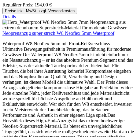
Regulärer Preis:
194,00 €
Preise inkl. MwSt. zzgl. Versandkosten
Details
Neoprenanzug super-strech W8 Neoflex 5mm Waterproof
Waterproof W8 Neoflex 5mm mit Front-Reißverschluss –
Ultimative Bewegungsfreiheit in Premiumausführung für moderate
Gewässer Der Waterproof W8 Neoflex 5mm ist nicht einfach nur
ein Nasstauchanzug – er ist das absolute Premium-Segment und das
Edelste, was der aktuelle Tauchsportmarkt zu bieten hat. Für
Taucher, die bei ihrer Ausrüstung keinerlei Kompromisse eingehen
und das Nonplusultra an Qualität, Verarbeitung und Design
verlangen, ist dieses Modell die ultimative Wahl. Der Preis dieses
Anzugs spiegelt eine kompromisslose Hingabe an Perfektion wider:
Jede einzelne Naht, jeder Reißverschluss und jede Materialschicht
wurde speziell für höchste Ansprüche an Haltbarkeit und
Exklusivität entwickelt. Wer sich für den W8 entscheidet, investiert
in ein Meisterwerk der Tauchbekleidung, das in Sachen
Performance und Ästhetik in einer eigenen Liga spielt.Das
Herzstück dieses High-End-Anzugs ist das extrem hochwertige
Neoflex-Superstretch-Material. Es bietet ein unvergleichliches
Tragegefühl, das sich wie eine maßgeschneiderte zweite Haut an die