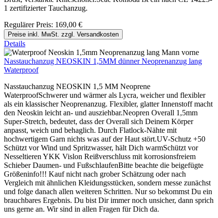
1 zertifizierter Tauchanzug.
Regulärer Preis:
169,00 €
Preise inkl. MwSt. zzgl. Versandkosten
Details
Nasstauchanzug NEOSKIN 1,5MM dünner Neoprenanzug lang
Waterproof
Nasstauchanzug NEOSKIN 1,5 MM Neoprene
WaterproofSchwerer und wärmer als Lycra, weicher und flexibler
als ein klassischer Neoprenanzug. Flexibler, glatter Innenstoff macht
den Neoskin leicht an- und ausziehbar.Neopren Overall 1,5mm
Super-Stretch, bedeutet, dass der Overall sich Deinem Körper
anpasst, weich und behaglich. Durch Flatlock-Nähte mit
hochwertigem Garn nichts was auf der Haut stört.UV-Schutz +50
Schützt vor Wind und Spritzwasser, hält Dich warmSchützt vor
Nesseltieren YKK Vislon Reißverschluss mit korrosionsfreiem
Schieber Daumen- und FußschlaufenBitte beachte die beigefügte
Größeninfo!!! Kauf nicht nach grober Schätzung oder nach
Vergleich mit ähnlichen Kleidungsstücken, sondern messe zunächst
und folge danach allen weiteren Schritten. Nur so bekommst Du ein
brauchbares Ergebnis. Du bist Dir immer noch unsicher, dann sprich
uns gerne an. Wir sind in allen Fragen für Dich da.