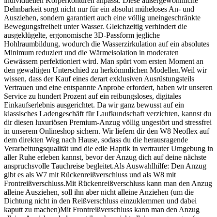
individuellen Körperkonturen anpasst. Diese außergewöhnliche
Dehnbarkeit sorgt nicht nur für ein absolut müheloses An- und
Ausziehen, sondern garantiert auch eine völlig uneingeschränkte
Bewegungsfreiheit unter Wasser. Gleichzeitig verhindert die
ausgeklügelte, ergonomische 3D-Passform jegliche
Hohlraumbildung, wodurch die Wasserzirkulation auf ein absolutes
Minimum reduziert und die Wärmeisolation in moderaten
Gewässern perfektioniert wird. Man spürt vom ersten Moment an
den gewaltigen Unterschied zu herkömmlichen Modellen.Weil wir
wissen, dass der Kauf eines derart exklusiven Ausrüstungsteils
Vertrauen und eine entspannte Anprobe erfordert, haben wir unseren
Service zu hundert Prozent auf ein reibungsloses, digitales
Einkaufserlebnis ausgerichtet. Da wir ganz bewusst auf ein
klassisches Ladengeschäft für Laufkundschaft verzichten, kannst du
dir diesen luxuriösen Premium-Anzug völlig ungestört und stressfrei
in unserem Onlineshop sichern. Wir liefern dir den W8 Neoflex auf
dem direkten Weg nach Hause, sodass du die herausragende
Verarbeitungsqualität und die edle Haptik in vertrauter Umgebung in
aller Ruhe erleben kannst, bevor der Anzug dich auf deine nächste
anspruchsvolle Tauchreise begleitet.Als Auswahlhilfe: Den Anzug
gibt es als W7 mit Rückenreißverschluss und als W8 mit
Frontreißverschluss.Mit Rückenreißverschluss kann man den Anzug
alleine Ausziehen, soll ihn aber nicht alleine Anziehen (um die
Dichtung nicht in den Reißverschluss einzuklemmen und dabei
kaputt zu machen)Mit Frontreißverschluss kann man den Anzug