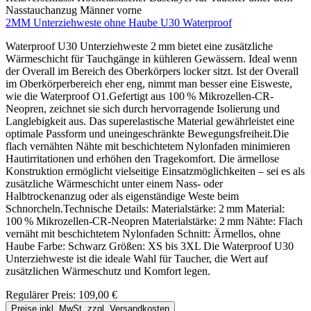
2MM Unterziehweste ohne Haube U30 Waterproof
Waterproof U30 Unterziehweste 2 mm bietet eine zusätzliche
Wärmeschicht für Tauchgänge in kühleren Gewässern. Ideal wenn
der Overall im Bereich des Oberkörpers locker sitzt. Ist der Overall
im Oberkörperbereich eher eng, nimmt man besser eine Eisweste,
wie die Waterproof O1.Gefertigt aus 100 % Mikrozellen-CR-
Neopren, zeichnet sie sich durch hervorragende Isolierung und
Langlebigkeit aus. Das superelastische Material gewährleistet eine
optimale Passform und uneingeschränkte Bewegungsfreiheit.Die
flach vernähten Nähte mit beschichtetem Nylonfaden minimieren
Hautirritationen und erhöhen den Tragekomfort. Die ärmellose
Konstruktion ermöglicht vielseitige Einsatzmöglichkeiten – sei es als
zusätzliche Wärmeschicht unter einem Nass- oder
Halbtrockenanzug oder als eigenständige Weste beim
Schnorcheln.Technische Details: Materialstärke: 2 mm Material:
100 % Mikrozellen-CR-Neopren Materialstärke: 2 mm Nähte: Flach
vernäht mit beschichtetem Nylonfaden Schnitt: Ärmellos, ohne
Haube Farbe: Schwarz Größen: XS bis 3XL Die Waterproof U30
Unterziehweste ist die ideale Wahl für Taucher, die Wert auf
zusätzlichen Wärmeschutz und Komfort legen.
Regulärer Preis:
109,00 €
Preise inkl. MwSt. zzgl. Versandkosten