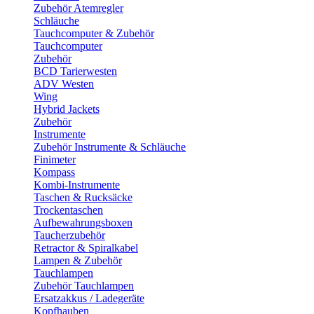
Zubehör Atemregler
Schläuche
Tauchcomputer & Zubehör
Tauchcomputer
Zubehör
BCD Tarierwesten
ADV Westen
Wing
Hybrid Jackets
Zubehör
Instrumente
Zubehör Instrumente & Schläuche
Finimeter
Kompass
Kombi-Instrumente
Taschen & Rucksäcke
Trockentaschen
Aufbewahrungsboxen
Taucherzubehör
Retractor & Spiralkabel
Lampen & Zubehör
Tauchlampen
Zubehör Tauchlampen
Ersatzakkus / Ladegeräte
Kopfhauben