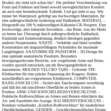
flexibel, der zieht sich schon hin“. Die perfekte Verschmelzung von
Form und Funktion und bietet sowohl unvergleichlichen Komfort
als auch eine beeindruckende Ästhetik. Und gut sieht er aus. Wie
immer bei Waterproof, gefertigt aus hochwertigen Materialien, für
eine außergewöhnliche Isolierung und Haltbarkeit. MATERIAL –
Hergestellt aus 100 % mikrozelligem Kalkstein-CR-Neopren. Eine
hochwertige, aber lohnende Investition – das Beste, was der Markt
zu bieten hat. Überzeugt durch außergewöhnliche Haltbarkeit,
Elastizität und Isolationsleistung, deutlich überlegen gegenüber
anderen Neoprenarten. NÄHTE – Verklebte und blind vernähte
Konstruktion mit strapazierfähigem Nylonfaden für maximale
Langlebigkeit. ANATOMISCHE PASSFORM – 3D-Design für
eine optimale anatomische Passform. Besonders
bewegungsrelevante Bereiche, wie vorgeformte Arme und Beine,
wurden speziell entwickelt, um die Bewegungsfreiheit zu
maximieren. MOLDED VELCRO TABS – Geformte TPE-
Klettlaschen für eine präzise Anpassung des Kragens. Haften
ausschließlich am vorgesehenen Klettbereich. COMPUTER-
BAND-ANSCHLUSS – Sichert den Tauchcomputer zuverlässig
und hält ihn mit rutschfester Oberfläche an beiden Armen in
Position. ARM- UND KNÖCHELREISSVERSCHLÜSSE –
Praktische Reißverschlüsse an Armen und Beinen erleichtern das
An- und Ausziehen des Anzugs. HALSREISSVERSCHLUSS –
Rundum verlaufender „Komfort-Reißverschluss“ für zusätzlichen
Oberflächenkomfort. GENDER – Geschlechtsspezifisches Design