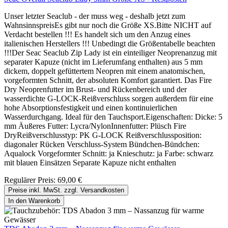
Unser letzter Seaclub - der muss weg - deshalb jetzt zum
WahnsinnspreisEs gibt nur noch die Größe XS.Bitte NICHT auf
Verdacht bestellen !!! Es handelt sich um den Anzug eines
italienischen Herstellers !!! Unbedingt die Größentabelle beachten
!!!Der Seac Seaclub Zip Lady ist ein einteiliger Neoprenanzug mit
separater Kapuze (nicht im Lieferumfang enthalten) aus 5 mm
dickem, doppelt gefüttertem Neopren mit einem anatomischen,
vorgeformten Schnitt, der absoluten Komfort garantiert. Das Fire
Dry Neoprenfutter im Brust- und Rückenbereich und der
wasserdichte G-LOCK-Reißverschluss sorgen außerdem für eine
hohe Absorptionsfestigkeit und einen kontinuierlichen
Wasserdurchgang. Ideal für den Tauchsport.Eigenschaften: Dicke: 5
mm Äußeres Futter: Lycra/NylonInnenfutter: Plüsch Fire
DryReißverschlusstyp: PK G-LOCK Reißverschlussposition:
diagonaler Rücken Verschluss-System Bündchen-Bündchen:
Aqualock Vorgeformter Schnitt: ja Knieschutz: ja Farbe: schwarz
mit blauen Einsätzen Separate Kapuze nicht enthalten
Regulärer Preis:
69,00 €
Preise inkl. MwSt. zzgl. Versandkosten
In den Warenkorb