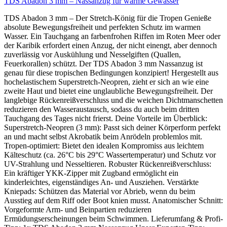
TDS Abadon 3 mm – Nassanzug für warme Gewässer
TDS Abadon 3 mm – Der Stretch-König für die Tropen Genieße
absolute Bewegungsfreiheit und perfekten Schutz im warmen
Wasser. Ein Tauchgang an farbenfrohen Riffen im Roten Meer oder
der Karibik erfordert einen Anzug, der nicht einengt, aber dennoch
zuverlässig vor Auskühlung und Nesselgiften (Quallen,
Feuerkorallen) schützt. Der TDS Abadon 3 mm Nassanzug ist
genau für diese tropischen Bedingungen konzipiert! Hergestellt aus
hochelastischem Superstretch-Neopren, zieht er sich an wie eine
zweite Haut und bietet eine unglaubliche Bewegungsfreiheit. Der
langlebige Rückenreißverschluss und die weichen Dichtmanschetten
reduzieren den Wasseraustausch, sodass du auch beim dritten
Tauchgang des Tages nicht frierst. Deine Vorteile im Überblick:
Superstretch-Neopren (3 mm): Passt sich deiner Körperform perfekt
an und macht selbst Akrobatik beim Anrödeln problemlos mit.
Tropen-optimiert: Bietet den idealen Kompromiss aus leichtem
Kälteschutz (ca. 26°C bis 29°C Wassertemperatur) und Schutz vor
UV-Strahlung und Nesseltieren. Robuster Rückenreißverschluss:
Ein kräftiger YKK-Zipper mit Zugband ermöglicht ein
kinderleichtes, eigenständiges An- und Ausziehen. Verstärkte
Kniepads: Schützen das Material vor Abrieb, wenn du beim
Ausstieg auf dem Riff oder Boot knien musst. Anatomischer Schnitt:
Vorgeformte Arm- und Beinpartien reduzieren
Ermüdungserscheinungen beim Schwimmen. Lieferumfang & Profi-